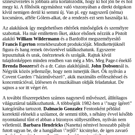
színészvezetés is jobbára arra korlátozódik, hogy ki hol jön be és hol
megy ki. A főhősök egymáshoz való viszonyában a direkt dolgokon
kívül nemigen derül ki semmi új. Van pl. egy nagyszerű (néma)
kocsmáros, afféle Gólem-alkat, de a rendezés ezt sem használja ki.
Az alakítások így meglehetősen eltérőek minőségűek és személyre
szabottak. Ha már említettem őket, akkor elsőnek nézzük a Pistolt
alakító
William Wildermann
és a Bardolfot megszemélyesítő
Francis Egerton
remekbeszabott produkcióját. Mindkettejüknél
figura és hang remek ötvözetével találkozhatunk. Egyszerre
lepusztultak és urak, önérzetesek és szolgák. Rajtuk kívül
tulajdonképpen minden rendben van még a Mrs. Meg Page-t éneklő
Brenda Boozer
nél és a dr. Caius alakítójánál,
John Dobson
nál is.
Négyük közös jellemzője, hogy nem ismerjük őket. Ők nyilván a
Covent Garden \"háziművészei\", akik maximális erőfeszítéssel és
koncentrációval, ízlésesen és muzikálisan oldják feladatukat. De
sajnos a sor itt véget ért.
A további főszerepekben számos nagynevű művésszel, állítólagos
világsztárral találkozhatunk. A többségük 1982-ben a \"nagy ígéret\"
kategóriába tartozott.
Dalmacio Gonzalez
Fentonként például
korrektül elénekli a szólamot, de semmi több, s néhány évvel később
nyomtalanul tűnt el abban a bizonyos süllyesztőben, nyilván nem
véletlenül.
Barbara Hendricks
(Nanetta) némivel hosszabb pályát
futott ugyan be, de a hangjában \"rejlő\" kicsinyke, de igen zavaró