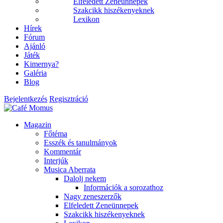
Elfeledett Zeneünnepek
Szakcikk hiszékenyeknek
Lexikon
Hírek
Fórum
Ajánló
Játék
Kimernya?
Galéria
Blog
Bejelentkezés
Regisztráció
Magazin
Főtéma
Esszék és tanulmányok
Kommentár
Interjúk
Musica Aberrata
Dalolj nekem
Információk a sorozathoz
Nagy zeneszerzők
Elfeledett Zeneünnepek
Szakcikk hiszékenyeknek