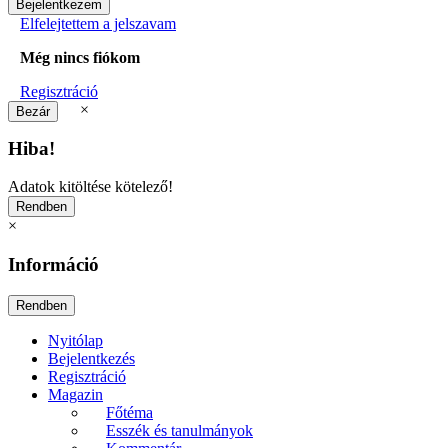
Elfelejtettem a jelszavam
Még nincs fiókom
Regisztráció
×
Hiba!
Adatok kitöltése kötelező!
×
Információ
Nyitólap
Bejelentkezés
Regisztráció
Magazin
Főtéma
Esszék és tanulmányok