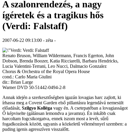
A szalonrendezés, a nagy
ígéretek és a tragikus hős
(Verdi: Falstaff)
2007-06-22 09:13:00 - zéta -
Verdi: Falstaff
Renato Bruson, William Wildermann, Francis Egerton, John
Dobson, Brenda Boozer, Katia Ricciarelli, Barbara Hendricks,
Lucia Valentini-Terrani, Leo Nucci, Dalmacio Gonzalez
Chorus & Orchestra of the Royal Opera House
cond.: Carlo Maria Giulini
dir.: Brian Large
Warner DVD 50-51442-0494-2-8
Annak idején a szerkesztőségben igazán lovagias harc zajlott, ki
írhassa meg a Covent Garden első pillantásra legendává nemesült
előadását,
Szilgyo Kolléga
vagy én. A csetepatéban a lovagiasságot
Ő képviselte (gálánsan lemondva a javamra). Én inkább csak
harcoltam fogcsikorgatva, ennek iszom most a levét, sűrű
fogadkozások között, ugyanis a közkeletű véleménnyel szemben: a
puding igenis agresszíven visszalőtt.