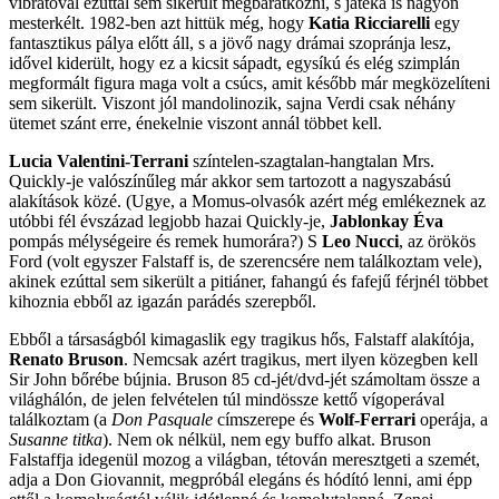
vibrátóval ezúttal sem sikerült megbarátkozni, s játéka is nagyon
mesterkélt. 1982-ben azt hittük még, hogy
Katia Ricciarelli
egy
fantasztikus pálya előtt áll, s a jövő nagy drámai szopránja lesz,
idővel kiderült, hogy ez a kicsit sápadt, egysíkú és elég szimplán
megformált figura maga volt a csúcs, amit később már megközelíteni
sem sikerült. Viszont jól mandolinozik, sajna Verdi csak néhány
ütemet szánt erre, énekelnie viszont annál többet kell.
Lucia Valentini-Terrani
színtelen-szagtalan-hangtalan Mrs.
Quickly-je valószínűleg már akkor sem tartozott a nagyszabású
alakítások közé. (Ugye, a Momus-olvasók azért még emlékeznek az
utóbbi fél évszázad legjobb hazai Quickly-je,
Jablonkay Éva
pompás mélységeire és remek humorára?) S
Leo Nucci
, az örökös
Ford (volt egyszer Falstaff is, de szerencsére nem találkoztam vele),
akinek ezúttal sem sikerült a pitiáner, fahangú és fafejű férjnél többet
kihoznia ebből az igazán parádés szerepből.
Ebből a társaságból kimagaslik egy tragikus hős, Falstaff alakítója,
Renato Bruson
. Nemcsak azért tragikus, mert ilyen közegben kell
Sir John bőrébe bújnia. Bruson 85 cd-jét/dvd-jét számoltam össze a
világhálón, de jelen felvételen túl mindössze kettő vígoperával
találkoztam (a
Don Pasquale
címszerepe és
Wolf-Ferrari
operája, a
Susanne titka
). Nem ok nélkül, nem egy buffo alkat. Bruson
Falstaffja idegenül mozog a világban, tétován meresztgeti a szemét,
adja a Don Giovannit, megpróbál elegáns és hódító lenni, ami épp