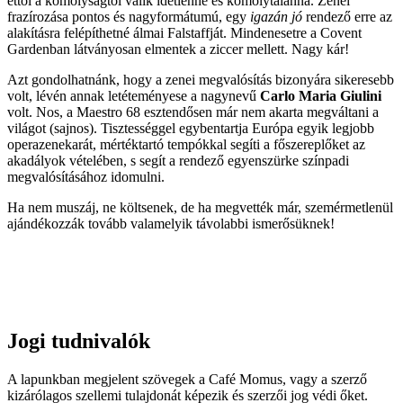
ettől a komolyságtól válik idétlenné és komolytalanná. Zenei
frazírozása pontos és nagyformátumú, egy
igazán jó
rendező erre az
alakításra felépíthetné álmai Falstaffját. Mindenesetre a Covent
Gardenban látványosan elmentek a ziccer mellett. Nagy kár!
Azt gondolhatnánk, hogy a zenei megvalósítás bizonyára sikeresebb
volt, lévén annak letéteményese a nagynevű
Carlo Maria Giulini
volt. Nos, a Maestro 68 esztendősen már nem akarta megváltani a
világot (sajnos). Tisztességgel egybentartja Európa egyik legjobb
operazenekarát, mértéktartó tempókkal segíti a főszereplőket az
akadályok vételében, s segít a rendező egyenszürke színpadi
megvalósításához idomulni.
Ha nem muszáj, ne költsenek, de ha megvették már, szemérmetlenül
ajándékozzák tovább valamelyik távolabbi ismerősüknek!
Jogi tudnivalók
A lapunkban megjelent szövegek a Café Momus, vagy a szerző
kizárólagos szellemi tulajdonát képezik és szerzői jog védi őket.