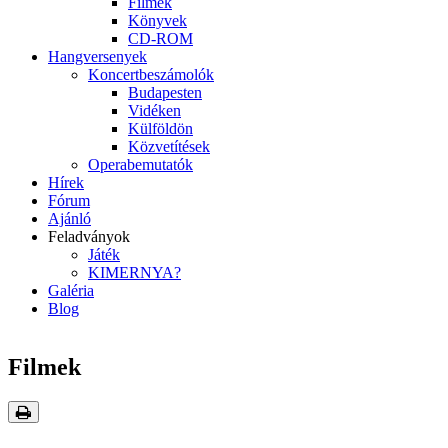
Filmek
Könyvek
CD-ROM
Hangversenyek
Koncertbeszámolók
Budapesten
Vidéken
Külföldön
Közvetítések
Operabemutatók
Hírek
Fórum
Ajánló
Feladványok
Játék
KIMERNYA?
Galéria
Blog
Filmek