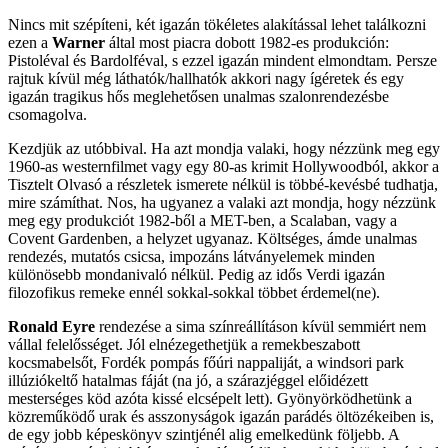
Nincs mit szépíteni, két igazán tökéletes alakítással lehet találkozni
ezen a
Warner
által most piacra dobott 1982-es produkción:
Pistoléval és Bardolféval, s ezzel igazán mindent elmondtam. Persze
rajtuk kívül még láthatók/hallhatók akkori nagy ígéretek és egy
igazán tragikus hős meglehetősen unalmas szalonrendezésbe
csomagolva.
Kezdjük az utóbbival. Ha azt mondja valaki, hogy nézzünk meg egy
1960-as westernfilmet vagy egy 80-as krimit Hollywoodból, akkor a
Tisztelt Olvasó a részletek ismerete nélkül is többé-kevésbé tudhatja,
mire számíthat. Nos, ha ugyanez a valaki azt mondja, hogy nézzünk
meg egy produkciót 1982-ből a MET-ben, a Scalaban, vagy a
Covent Gardenben, a helyzet ugyanaz. Költséges, ámde unalmas
rendezés, mutatós csicsa, impozáns látványelemek minden
különösebb mondanivaló nélkül. Pedig az idős Verdi igazán
filozofikus remeke ennél sokkal-sokkal többet érdemel(ne).
Ronald Eyre
rendezése a sima színreállításon kívül semmiért nem
vállal felelősséget. Jól elnézegethetjük a remekbeszabott
kocsmabelsőt, Fordék pompás főúri nappaliját, a windsori park
illúziókeltő hatalmas fáját (na jó, a szárazjéggel előidézett
mesterséges köd azóta kissé elcsépelt lett). Gyönyörködhetünk a
közreműködő urak és asszonyságok igazán parádés öltözékeiben is,
de egy jobb képeskönyv szintjénél alig emelkedünk följebb. A