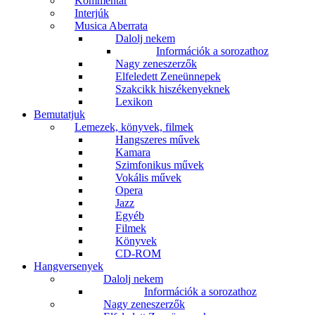
Kommentár
Interjúk
Musica Aberrata
Dalolj nekem
Információk a sorozathoz
Nagy zeneszerzők
Elfeledett Zeneünnepek
Szakcikk hiszékenyeknek
Lexikon
Bemutatjuk
Lemezek, könyvek, filmek
Hangszeres művek
Kamara
Szimfonikus művek
Vokális művek
Opera
Jazz
Egyéb
Filmek
Könyvek
CD-ROM
Hangversenyek
Dalolj nekem
Információk a sorozathoz
Nagy zeneszerzők