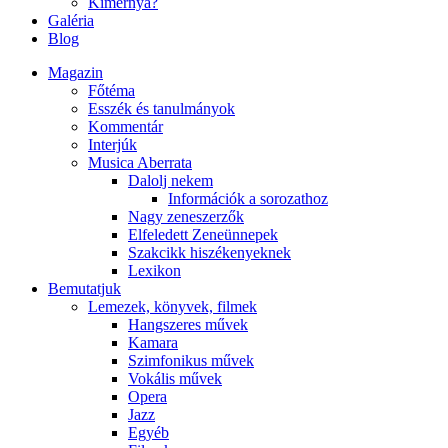
Kimernya?
Galéria
Blog
Magazin
Főtéma
Esszék és tanulmányok
Kommentár
Interjúk
Musica Aberrata
Dalolj nekem
Információk a sorozathoz
Nagy zeneszerzők
Elfeledett Zeneünnepek
Szakcikk hiszékenyeknek
Lexikon
Bemutatjuk
Lemezek, könyvek, filmek
Hangszeres művek
Kamara
Szimfonikus művek
Vokális művek
Opera
Jazz
Egyéb