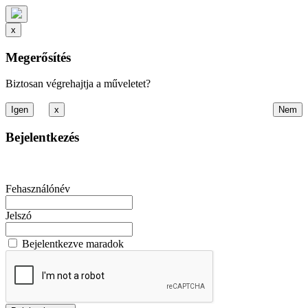
x
Megerősítés
Biztosan végrehajtja a műveletet?
x
Bejelentkezés
Fehasználónév
Jelszó
Bejelentkezve maradok