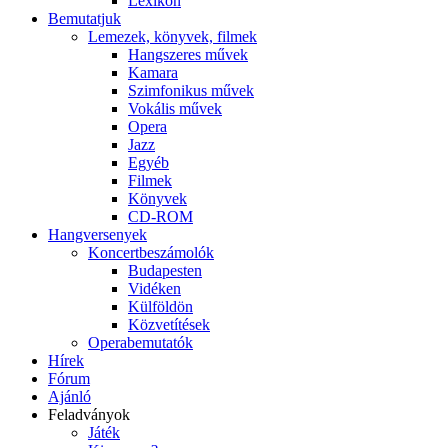
Lexikon
Bemutatjuk
Lemezek, könyvek, filmek
Hangszeres művek
Kamara
Szimfonikus művek
Vokális művek
Opera
Jazz
Egyéb
Filmek
Könyvek
CD-ROM
Hangversenyek
Koncertbeszámolók
Budapesten
Vidéken
Külföldön
Közvetítések
Operabemutatók
Hírek
Fórum
Ajánló
Feladványok
Játék