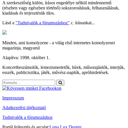
A szerkesztőség külön, írásos engedélye nélkül mindennemű
(részben vagy egészben történő) sokszorosításuk, felhasználásuk,
kiadásuk és terjesztésük tilos.
Lásd a
"Tudnivalók a fórumozáshoz"
c. írásunkat...
Minden, ami komolyzene - a világ első internetes komolyzenei
magazinja, magyarul
Alapítva: 1998. október 1.
Koncertbeszámolók, lemezismertetők, hírek, műsorajánlók, interjúk,
esszék, publicisztika, játék, művész-naplók, apróhirdetések.
Impresszum
Adatkezelési tájékoztató
Tudnivalók a fórumozáshoz
Portál fejlesztés és arculat:
Luna Lux Design