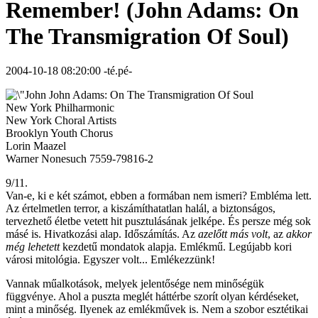
Remember! (John Adams: On
The Transmigration Of Soul)
2004-10-18 08:20:00 -té.pé-
John Adams: On The Transmigration Of Soul
New York Philharmonic
New York Choral Artists
Brooklyn Youth Chorus
Lorin Maazel
Warner Nonesuch 7559-79816-2
9/11.
Van-e, ki e két számot, ebben a formában nem ismeri? Embléma lett.
Az értelmetlen terror, a kiszámíthatatlan halál, a biztonságos,
tervezhető életbe vetett hit pusztulásának jelképe. És persze még sok
másé is. Hivatkozási alap. Időszámítás. Az
azelőtt más volt
, az
akkor
még lehetett
kezdetű mondatok alapja. Emlékmű. Legújabb kori
városi mitológia. Egyszer volt... Emlékezzünk!
Vannak műalkotások, melyek jelentősége nem minőségük
függvénye. Ahol a puszta meglét háttérbe szorít olyan kérdéseket,
mint a minőség. Ilyenek az emlékművek is. Nem a szobor esztétikai