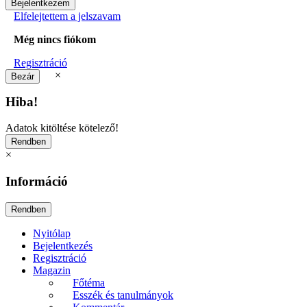
Elfelejtettem a jelszavam
Még nincs fiókom
Regisztráció
×
Hiba!
Adatok kitöltése kötelező!
×
Információ
Nyitólap
Bejelentkezés
Regisztráció
Magazin
Főtéma
Esszék és tanulmányok