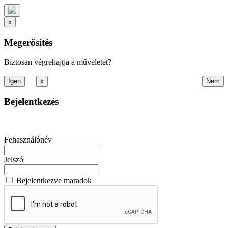
x
Megerősítés
Biztosan végrehajtja a műveletet?
x
Bejelentkezés
Fehasználónév
Jelszó
Bejelentkezve maradok