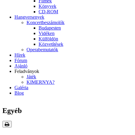
Filmek
Könyvek
CD-ROM
Hangversenyek
Koncertbeszámolók
Budapesten
Vidéken
Külföldön
Közvetítések
Operabemutatók
Hírek
Fórum
Ajánló
Feladványok
Játék
KIMERNYA?
Galéria
Blog
Egyéb