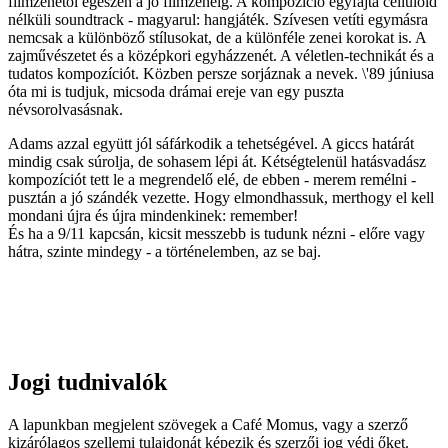
filmzenétől egészen a jó filmzenéig. A kompozíció egyfajta celluloid
nélküli soundtrack - magyarul: hangjáték. Szívesen vetíti egymásra
nemcsak a különböző stílusokat, de a különféle zenei korokat is. A
zajművészetet és a középkori egyházzenét. A véletlen-technikát és a
tudatos kompozíciót. Közben persze sorjáznak a nevek. \'89 júniusa
óta mi is tudjuk, micsoda drámai ereje van egy puszta
névsorolvasásnak.
Adams azzal együtt jól sáfárkodik a tehetségével. A giccs határát
mindig csak súrolja, de sohasem lépi át. Kétségtelenül hatásvadász
kompozíciót tett le a megrendelő elé, de ebben - merem remélni -
pusztán a jó szándék vezette. Hogy elmondhassuk, merthogy el kell
mondani újra és újra mindenkinek: remember!
És ha a 9/11 kapcsán, kicsit messzebb is tudunk nézni - előre vagy
hátra, szinte mindegy - a történelemben, az se baj.
Jogi tudnivalók
A lapunkban megjelent szövegek a Café Momus, vagy a szerző
kizárólagos szellemi tulajdonát képezik és szerzői jog védi őket.