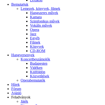
Lexikon
Bemutatjuk
Lemezek, könyvek, filmek
Hangszeres művek
Kamara
Szimfonikus művek
Vokális művek
Opera
Jazz
Egyéb
Filmek
Könyvek
CD-ROM
Hangversenyek
Koncertbeszámolók
Budapesten
Vidéken
Külföldön
Közvetítések
Operabemutatók
Hírek
Fórum
Ajánló
Feladványok
Játék