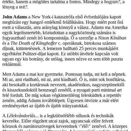
értéke, hanem a mögöttes tartalma a fontos. Mindegy a
hogyan?
, a
lényeg a
mit?
.
John Adams
a New York-i katasztrófa első évfordulójára kapott
megbízást egy hangzó emlékmű felállítására. Hogy miért pont őrá
esett a választás, arra aránylag könnyű a válasz. Adams ma Amerika
egyik legelismertebb, köztudottan a nagyközönség számára is
fogyasztható zenét író komponistája. Ő a szerzője a
Nixon Kínában
és a
The Death of Klinghoffer
c. operáknak, birtokosa számos
díjnak, kitüntetésnek. A lemezen hallható 25 perces munkájáért
egyébként Pulitzer-díjat kapott. Ez utóbbi átvétele kapcsán volt
ugyan egy kis botrány, de utólag, innen nézve ez sem több puszta
reklámnál.
Mert Adams a mai kor gyermeke. Pontosan tudja, mi kell a népnek.
Mi az, ami eladható, mi az, ami kiadható. Ő is, mint sok honfitársa,
aki besokallt a kortársnak nevezett, akadémikus, nagyszeptimektől
és kisszekundoktól hemzsegő zenétől, a nyugati parti minimal art
felé fordult. De míg sokan végkimerülésig felesküdtek a repetitív
zenére, addig Adams továbblépett. Ügyesen ötvözte a már elért
eredményeket az újabb és újabb irányzatokkal.
A
Lélekvándorlás...
is a legkülönfélébb stílusok és technikák
keveréke. Előre rögzített utcai zajok, ugyancsak előre felvett
kórusok és narrátorszövegek keverednek \"élő\" zenével. A közepes