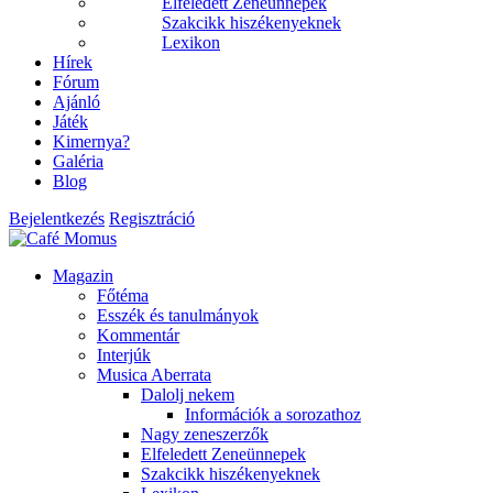
Elfeledett Zeneünnepek
Szakcikk hiszékenyeknek
Lexikon
Hírek
Fórum
Ajánló
Játék
Kimernya?
Galéria
Blog
Bejelentkezés
Regisztráció
Magazin
Főtéma
Esszék és tanulmányok
Kommentár
Interjúk
Musica Aberrata
Dalolj nekem
Információk a sorozathoz
Nagy zeneszerzők
Elfeledett Zeneünnepek
Szakcikk hiszékenyeknek