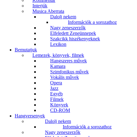
Kommentár
Interjúk
Musica Aberrata
Dalolj nekem
Információk a sorozathoz
Nagy zeneszerzők
Elfeledett Zeneünnepek
Szakcikk hiszékenyeknek
Lexikon
Bemutatjuk
Lemezek, könyvek, filmek
Hangszeres művek
Kamara
Szimfonikus művek
Vokális művek
Opera
Jazz
Egyéb
Filmek
Könyvek
CD-ROM
Hangversenyek
Dalolj nekem
Információk a sorozathoz
Nagy zeneszerzők