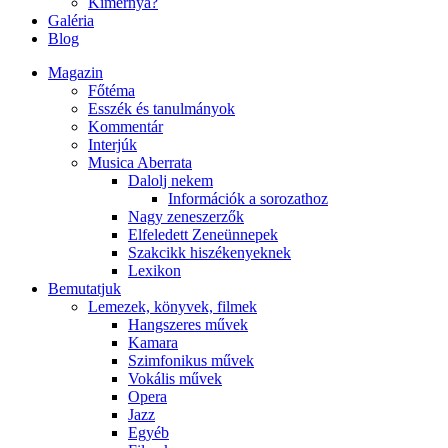
Kimernya?
Galéria
Blog
Magazin
Főtéma
Esszék és tanulmányok
Kommentár
Interjúk
Musica Aberrata
Dalolj nekem
Információk a sorozathoz
Nagy zeneszerzők
Elfeledett Zeneünnepek
Szakcikk hiszékenyeknek
Lexikon
Bemutatjuk
Lemezek, könyvek, filmek
Hangszeres művek
Kamara
Szimfonikus művek
Vokális művek
Opera
Jazz
Egyéb