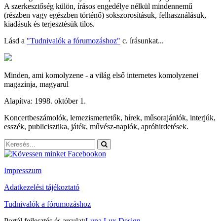
A szerkesztőség külön, írásos engedélye nélkül mindennemű
(részben vagy egészben történő) sokszorosításuk, felhasználásuk,
kiadásuk és terjesztésük tilos.
Lásd a
"Tudnivalók a fórumozáshoz"
c. írásunkat...
Minden, ami komolyzene - a világ első internetes komolyzenei
magazinja, magyarul
Alapítva: 1998. október 1.
Koncertbeszámolók, lemezismertetők, hírek, műsorajánlók, interjúk,
esszék, publicisztika, játék, művész-naplók, apróhirdetések.
Impresszum
Adatkezelési tájékoztató
Tudnivalók a fórumozáshoz
Portál fejlesztés és arculat:
Luna Lux Design