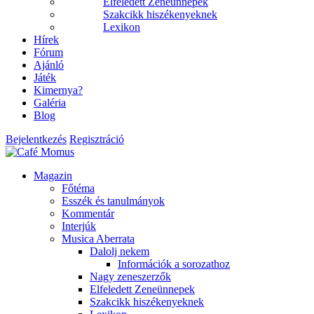
Elfeledett Zeneünnepek
Szakcikk hiszékenyeknek
Lexikon
Hírek
Fórum
Ajánló
Játék
Kimernya?
Galéria
Blog
Bejelentkezés
Regisztráció
Magazin
Főtéma
Esszék és tanulmányok
Kommentár
Interjúk
Musica Aberrata
Dalolj nekem
Információk a sorozathoz
Nagy zeneszerzők
Elfeledett Zeneünnepek
Szakcikk hiszékenyeknek