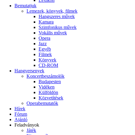
Lexikon
Bemutatjuk
Lemezek, könyvek, filmek
Hangszeres művek
Kamara
Szimfonikus művek
Vokális művek
Opera
Jazz
Egyéb
Filmek
Könyvek
CD-ROM
Hangversenyek
Koncertbeszámolók
Budapesten
Vidéken
Külföldön
Közvetítések
Operabemutatók
Hírek
Fórum
Ajánló
Feladványok
Játék