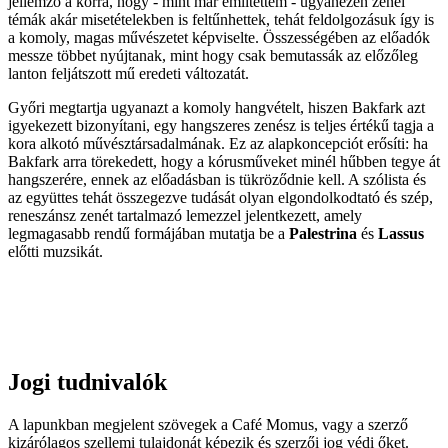
jellemző a korra, hogy - mint már említettem - ugyanezen zenei
témák akár misetételekben is feltűnhettek, tehát feldolgozásuk így is
a komoly, magas művészetet képviselte. Összességében az előadók
messze többet nyújtanak, mint hogy csak bemutassák az előzőleg
lanton feljátszott mű eredeti változatát.
Győri megtartja ugyanazt a komoly hangvételt, hiszen Bakfark azt
igyekezett bizonyítani, egy hangszeres zenész is teljes értékű tagja a
kora alkotó művésztársadalmának. Ez az alapkoncepciót erősíti: ha
Bakfark arra törekedett, hogy a kórusműveket minél hűbben tegye át
hangszerére, ennek az előadásban is tükröződnie kell. A szólista és
az együttes tehát összegezve tudását olyan elgondolkodtató és szép,
reneszánsz zenét tartalmazó lemezzel jelentkezett, amely
legmagasabb rendű formájában mutatja be a
Palestrina
és
Lassus
előtti muzsikát.
Jogi tudnivalók
A lapunkban megjelent szövegek a Café Momus, vagy a szerző
kizárólagos szellemi tulajdonát képezik és szerzői jog védi őket.