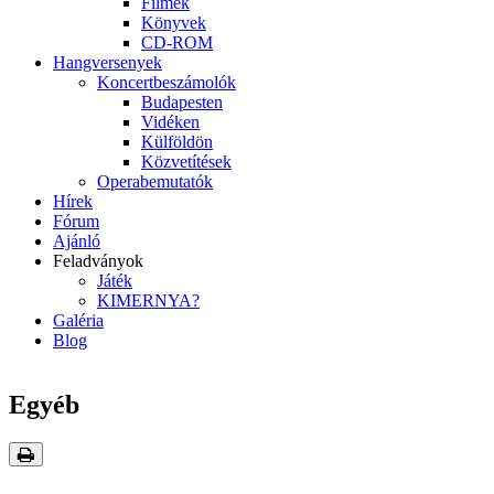
Filmek
Könyvek
CD-ROM
Hangversenyek
Koncertbeszámolók
Budapesten
Vidéken
Külföldön
Közvetítések
Operabemutatók
Hírek
Fórum
Ajánló
Feladványok
Játék
KIMERNYA?
Galéria
Blog
Egyéb