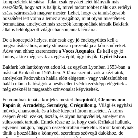
kompozíciók társítása. Talán csak egy-két letét hiányzik más
szerzőktől, hogy azt is halljuk, mivel tudott többet náluk az erdélyi
szász származású magyar mester. Lehet, hogy ez tanulságosabb
hozzátétel lett volna a lemez anyagához, mint olyan misetételek
bemutatása, amelyeket más szerzők komponáltak társaik Bakfark
által is feldolgozott világi chansonjainak témáira.
De a koncepció helyes, már csak egy jó énekegyüttes kell a
megvalósításához, amely stílusosan prezentálja a kórusműveket.
Adva van ehhez szerencsére a
Voces Aequales
. És kell egy jó
lantos, akire mégiscsak az egész épül, úgy hívják:
Győri István
.
Bakfark két lantkönyvet adott ki, az egyiket Lyonban 1553-ban, a
másikat Krakkóban 1565-ben. A fáma szerint azok a kéziratok,
amelyeket Padovában halála előtt elégetett - vagy valószínűbben
halála után a hatóságok a pestis elleni védekezésképp elégettek -
még ezeknél is magasabb színvonalat képviseltek.
Felvonulnak tehát a kor jeles mesteri
Josquin
től,
Clemens non
Papá
n át,
Arcadelt
ig,
Sermisy
ig,
Créquillon
ig. Világi és egyházi
művek, chansonok, és a kissé idegen három misetétel. A kórus
szépen énekli ezeket, tisztán, és olyan hangvétellel, amelyet ma
stílusosnak tartunk. Ennek része az is, hogy csak férfiakat hallunk,
egyenes hangon, nagyon összeforrottan énekelni. Kicsit komolynak
tűnik a hozzáállás a könnyed, szerelmes szövegű dalokhoz, de