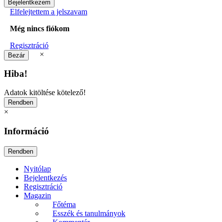
Elfelejtettem a jelszavam
Még nincs fiókom
Regisztráció
×
Hiba!
Adatok kitöltése kötelező!
×
Információ
Nyitólap
Bejelentkezés
Regisztráció
Magazin
Főtéma
Esszék és tanulmányok