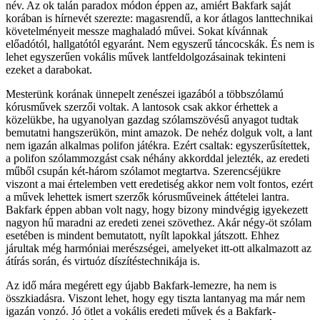
név. Az ok talán paradox módon éppen az, amiért Bakfark saját
korában is hírnevét szerezte: magasrendű, a kor átlagos lanttechnikai
követelményeit messze maghaladó művei. Sokat kívánnak
előadótól, hallgatótól egyaránt. Nem egyszerű táncocskák. És nem is
lehet egyszerűen vokális művek lantfeldolgozásainak tekinteni
ezeket a darabokat.
Mesterünk korának ünnepelt zenészei igazából a többszólamú
kórusművek szerzői voltak. A lantosok csak akkor érhettek a
közelükbe, ha ugyanolyan gazdag szólamszövésű anyagot tudtak
bemutatni hangszerükön, mint amazok. De nehéz dolguk volt, a lant
nem igazán alkalmas polifon játékra. Ezért csaltak: egyszerűsítettek,
a polifon szólammozgást csak néhány akkorddal jelezték, az eredeti
műből csupán két-három szólamot megtartva. Szerencséjükre
viszont a mai értelemben vett eredetiség akkor nem volt fontos, ezért
a művek lehettek ismert szerzők kórusműveinek áttételei lantra.
Bakfark éppen abban volt nagy, hogy bizony mindvégig igyekezett
nagyon hű maradni az eredeti zenei szövethez. Akár négy-öt szólam
esetében is mindent bemutatott, nyílt lapokkal játszott. Ehhez
járultak még harmóniai merészségei, amelyeket itt-ott alkalmazott az
átírás során, és virtuóz díszítéstechnikája is.
Az idő mára megérett egy újabb Bakfark-lemezre, ha nem is
összkiadásra. Viszont lehet, hogy egy tiszta lantanyag ma már nem
igazán vonzó. Jó ötlet a vokális eredeti művek és a Bakfark-