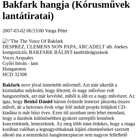
Bakfark hangja (Kórusművek
lantátiratai)
2007-03-02 06:53:00 Varga Péter
The Voice Of Bakfark
DESPREZ, CLEMENS NON PAPA, ARCADELT stb. énekes
kompozíciói, BAKFARK BÁLINT-lantfeldolgozások
Voces Aequales
Győri István - lant
Hungaroton
HCD 32308
Bakfark
neve jóval ismertebb műveinél. Azt már sikerült a
köztudatba sulykolni, hogy létezett, és nagy művésze volt
hangszerének, azt már kevésbé, miből is állt ez a nagy művészet. Az
igaz, hogy
Benkő Dániel
három évtizede lemezre játszotta összes
művét, de a hetvenes évek vége felé indult projekt felújított CD-
kiadása is már húsz éves. Ezen túl azonban nem lehet mondani,
hogy a darabok különösebben gyakori szereplői lennének
koncerteknek, lemezeknek. Az meg több mint érdekes, hogy a maga
korában valóban a legnagyobbaknak kijáró elismeréseket szerzett
alkotó ma a nemzetközi hanglemezpiacon sem nagyon fellelhető