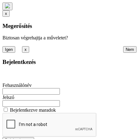
x
Megerősítés
Biztosan végrehajtja a műveletet?
x
Bejelentkezés
Fehasználónév
Jelszó
Bejelentkezve maradok