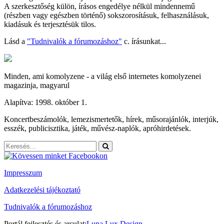
A szerkesztőség külön, írásos engedélye nélkül mindennemű
(részben vagy egészben történő) sokszorosításuk, felhasználásuk,
kiadásuk és terjesztésük tilos.
Lásd a
"Tudnivalók a fórumozáshoz"
c. írásunkat...
Minden, ami komolyzene - a világ első internetes komolyzenei
magazinja, magyarul
Alapítva: 1998. október 1.
Koncertbeszámolók, lemezismertetők, hírek, műsorajánlók, interjúk,
esszék, publicisztika, játék, művész-naplók, apróhirdetések.
Impresszum
Adatkezelési tájékoztató
Tudnivalók a fórumozáshoz
Portál fejlesztés és arculat:
Luna Lux Design