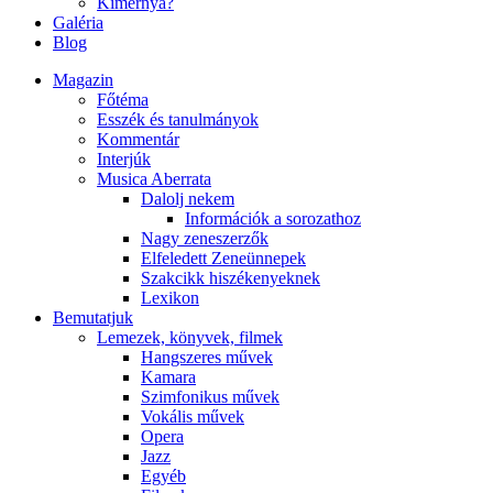
Kimernya?
Galéria
Blog
Magazin
Főtéma
Esszék és tanulmányok
Kommentár
Interjúk
Musica Aberrata
Dalolj nekem
Információk a sorozathoz
Nagy zeneszerzők
Elfeledett Zeneünnepek
Szakcikk hiszékenyeknek
Lexikon
Bemutatjuk
Lemezek, könyvek, filmek
Hangszeres művek
Kamara
Szimfonikus művek
Vokális művek
Opera
Jazz
Egyéb