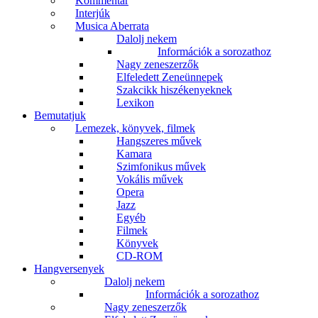
Kommentár
Interjúk
Musica Aberrata
Dalolj nekem
Információk a sorozathoz
Nagy zeneszerzők
Elfeledett Zeneünnepek
Szakcikk hiszékenyeknek
Lexikon
Bemutatjuk
Lemezek, könyvek, filmek
Hangszeres művek
Kamara
Szimfonikus művek
Vokális művek
Opera
Jazz
Egyéb
Filmek
Könyvek
CD-ROM
Hangversenyek
Dalolj nekem
Információk a sorozathoz
Nagy zeneszerzők