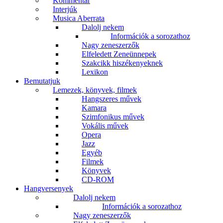
Kommentár
Interjúk
Musica Aberrata
Dalolj nekem
Információk a sorozathoz
Nagy zeneszerzők
Elfeledett Zeneünnepek
Szakcikk hiszékenyeknek
Lexikon
Bemutatjuk
Lemezek, könyvek, filmek
Hangszeres művek
Kamara
Szimfonikus művek
Vokális művek
Opera
Jazz
Egyéb
Filmek
Könyvek
CD-ROM
Hangversenyek
Dalolj nekem
Információk a sorozathoz
Nagy zeneszerzők