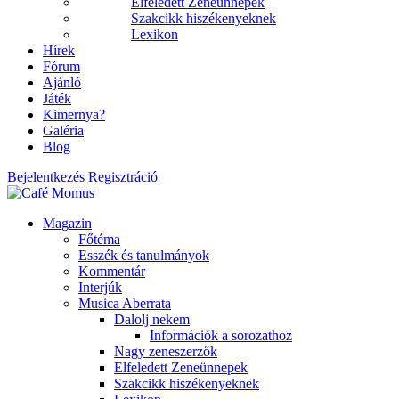
Elfeledett Zeneünnepek
Szakcikk hiszékenyeknek
Lexikon
Hírek
Fórum
Ajánló
Játék
Kimernya?
Galéria
Blog
Bejelentkezés
Regisztráció
Magazin
Főtéma
Esszék és tanulmányok
Kommentár
Interjúk
Musica Aberrata
Dalolj nekem
Információk a sorozathoz
Nagy zeneszerzők
Elfeledett Zeneünnepek
Szakcikk hiszékenyeknek