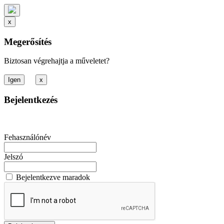
x
Megerősítés
Biztosan végrehajtja a műveletet?
x
Bejelentkezés
Fehasználónév
Jelszó
Bejelentkezve maradok