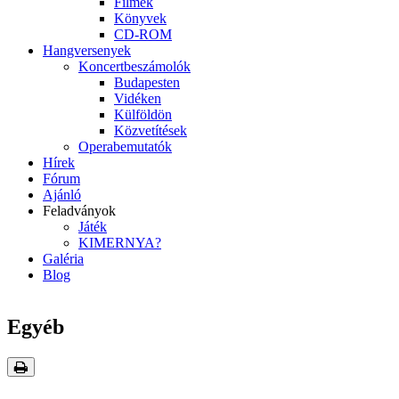
Filmek
Könyvek
CD-ROM
Hangversenyek
Koncertbeszámolók
Budapesten
Vidéken
Külföldön
Közvetítések
Operabemutatók
Hírek
Fórum
Ajánló
Feladványok
Játék
KIMERNYA?
Galéria
Blog
Egyéb