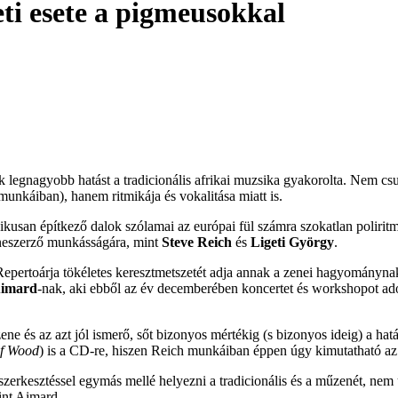
ti esete a pigmeusokkal
egnagyobb hatást a tradicionális afrikai muzsika gyakorolta. Nem csupá
munkáiban), hanem ritmikája és vokalitása miatt is.
usan építkező dalok szólamai az európai fül számra szokatlan polirit
eneszerző munkásságára, mint
Steve Reich
és
Ligeti György
.
Repertoárja tökéletes keresztmetszetét adja annak a zenei hagyományna
Aimard
-nak, aki ebből az év decemberében koncertet és workshopot ado
 és az azt jól ismerő, sőt bizonyos mértékig (s bizonyos ideig) a hatás
of Wood
) is a CD-re, hiszen Reich munkáiban éppen úgy kimutatható az 
szerkesztéssel egymás mellé helyezni a tradicionális és a műzenét, nem
int Aimard.