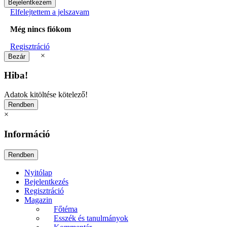
Elfelejtettem a jelszavam
Még nincs fiókom
Regisztráció
×
Hiba!
Adatok kitöltése kötelező!
×
Információ
Nyitólap
Bejelentkezés
Regisztráció
Magazin
Főtéma
Esszék és tanulmányok