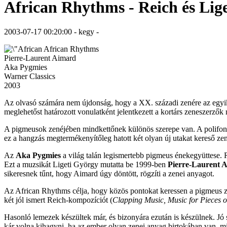
African Rhythms - Reich és Lige
2003-07-17 00:20:00 - kegy -
African Rhythms
Pierre-Laurent Aimard
Aka Pygmies
Warner Classics
2003
Az olvasó számára nem újdonság, hogy a XX. századi zenére az egyik l
meglehetőst határozott vonulatként jelentkezett a kortárs zeneszerzők 
A pigmeusok zenéjében mindkettőnek különös szerepe van. A polifonik
ez a hangzás megtermékenyítőleg hatott két olyan új utakat kereső z
Az
Aka Pygmies
a világ talán legismertebb pigmeus énekegyüttese. 
Ezt a muzsikát Ligeti György mutatta be 1999-ben
Pierre-Laurent 
sikeresnek tűnt, hogy Aimard úgy döntött, rögzíti a zenei anyagot.
Az African Rhythms célja, hogy közös pontokat keressen a pigmeus zene
két jól ismert Reich-kompozíciót (
Clapping Music, Music for Pieces 
Hasonló lemezek készültek már, és bizonyára ezután is készülnek. Jó 
kár volna kihagyni, ha az ember olyan zenei anyag birtokában van, m