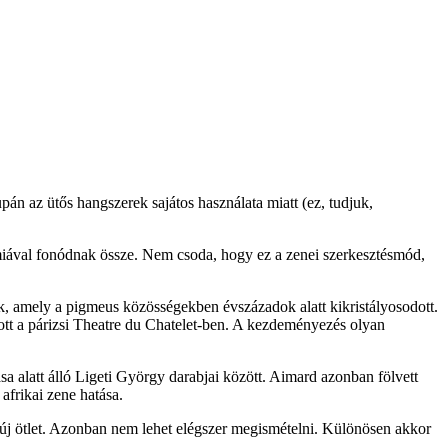
n az ütős hangszerek sajátos használata miatt (ez, tudjuk,
miával fonódnak össze. Nem csoda, hogy ez a zenei szerkesztésmód,
k, amely a pigmeus közösségekben évszázadok alatt kikristályosodott.
tt a párizsi Theatre du Chatelet-ben. A kezdeményezés olyan
a alatt álló Ligeti György darabjai között. Aimard azonban fölvett
afrikai zene hatása.
 új ötlet. Azonban nem lehet elégszer megismételni. Különösen akkor