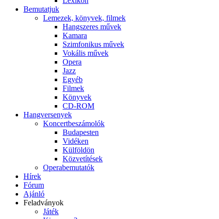
Lexikon
Bemutatjuk
Lemezek, könyvek, filmek
Hangszeres művek
Kamara
Szimfonikus művek
Vokális művek
Opera
Jazz
Egyéb
Filmek
Könyvek
CD-ROM
Hangversenyek
Koncertbeszámolók
Budapesten
Vidéken
Külföldön
Közvetítések
Operabemutatók
Hírek
Fórum
Ajánló
Feladványok
Játék