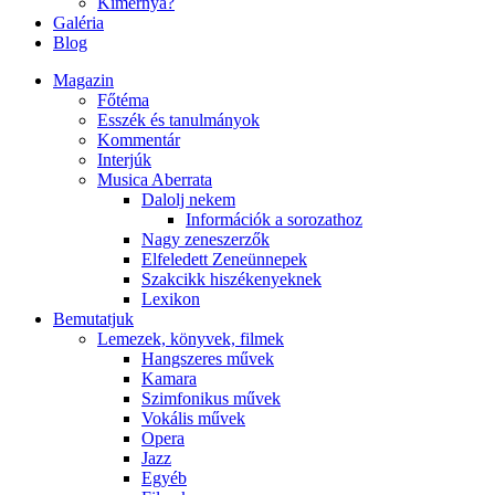
Kimernya?
Galéria
Blog
Magazin
Főtéma
Esszék és tanulmányok
Kommentár
Interjúk
Musica Aberrata
Dalolj nekem
Információk a sorozathoz
Nagy zeneszerzők
Elfeledett Zeneünnepek
Szakcikk hiszékenyeknek
Lexikon
Bemutatjuk
Lemezek, könyvek, filmek
Hangszeres művek
Kamara
Szimfonikus művek
Vokális művek
Opera
Jazz
Egyéb