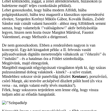
Lehet kötözködni, joggal, a zenei átrendezéseken, húzásokon (a
balettzene majd\' teljes csonkolásán például).
Lehet gonoszkodni, hogy hiába modern Alföldi, hiába
polgárpukkasztó, hiába tesz magasról a klasszikus operarendezési
elvekre, Szegeden Kerényi Miklós Gábor, Kovalik Balázs, Zsótér
Sándor már csinált valami hasonlót - ahhoz meg Alföldinek semmi
sansza, hogy valamelyik \"valóságshow\" aktív befolyásolója
legyen, hiszen nem hozta össze Margitot Mártával, Faustot
Valentinnel, avagy Mefisztót a dirigenssel.
De nem gonoszkodom. Ebben a rendezésben nagyon is van
koncepció. Egy-két kiragadott példa: a II. felvonás vasúti
pályaudvarának digitális menetrendjén váltakozik az \"érkezés\" és
\"indulás\" - és a hatalmas óra a Földet szimbolizálja.
Megjövünk, majd elmegyünk.
Margitból magzatát nőgyógyászati vizsgálaton tépik ki, úgy százas
pulzusszámmal dobog valakinek - kinek? - a szíve ezalatt.
Mindehhez sokszor sivár panelvilág (díszlet:
Kentaur
), porszívózó,
csóró Margit, aki testvére arcképével díszített pólót hord (és vica
versa - na, mégis valami esély tévés munkára?).
Félek, hogy sokszoros terjedelem sem lenne elég, hogy vissza
tudjam adni az előadás hangulatát.