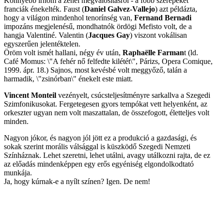
Könnyebb írnom a zenei megvalósításról - a főbb szerepeket
franciák énekelték. Faust (
Daniel Galvez-Vallejo
) azt példázta,
hogy a világon mindenhol tenorínség van,
Fernand Bernadi
impozáns megjelenésű, mondhatnók ördögi Mefisto volt, de a
hangja Valentiné. Valentin (
Jacques Gay
) viszont vokálisan
egyszerűen jelentéktelen.
Öröm volt ismét hallani, négy év után,
Raphaëlle Farman
t (ld.
Café Momus: \"A fehér nő felfedte kilétét\", Párizs, Opera Comique,
1999. ápr. 18.) Sajnos, most kevésbé volt meggyőző, talán a
harmadik, \"zsinórban\" énekelt este miatt.
Vincent Monteil
vezényelt, csúcsteljesítményre sarkallva a Szegedi
Szimfonikusokat. Fergetegesen gyors tempókat vett helyenként, az
orkeszter ugyan nem volt maszattalan, de összefogott, életteljes volt
minden.
Nagyon jókor, és nagyon jól jött ez a produkció a gazdasági, és
sokak szerint morális válsággal is küszködő Szegedi Nemzeti
Színháznak. Lehet szeretni, lehet utálni, avagy utálkozni rajta, de ez
az előadás mindenképpen egy erős egyéniség elgondolkodtató
munkája.
Ja, hogy kúrnak-e a nyílt színen? Igen. De nem!