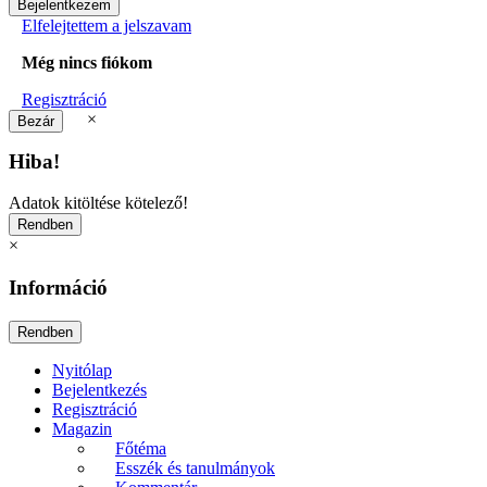
Elfelejtettem a jelszavam
Még nincs fiókom
Regisztráció
×
Hiba!
Adatok kitöltése kötelező!
×
Információ
Nyitólap
Bejelentkezés
Regisztráció
Magazin
Főtéma
Esszék és tanulmányok