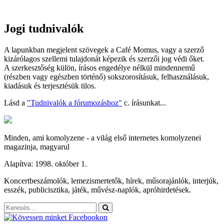
Jogi tudnivalók
A lapunkban megjelent szövegek a Café Momus, vagy a szerző
kizárólagos szellemi tulajdonát képezik és szerzői jog védi őket.
A szerkesztőség külön, írásos engedélye nélkül mindennemű
(részben vagy egészben történő) sokszorosításuk, felhasználásuk,
kiadásuk és terjesztésük tilos.
Lásd a
"Tudnivalók a fórumozáshoz"
c. írásunkat...
Minden, ami komolyzene - a világ első internetes komolyzenei
magazinja, magyarul
Alapítva: 1998. október 1.
Koncertbeszámolók, lemezismertetők, hírek, műsorajánlók, interjúk,
esszék, publicisztika, játék, művész-naplók, apróhirdetések.