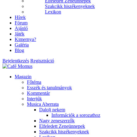
Elfeledett Zeneünnepek
Szakcikk hiszékenyeknek
Lexikon
Hírek
Fórum
Ajánló
Játék
Kimernya?
Galéria
Blog
Bejelentkezés
Regisztráció
Magazin
Főtéma
Esszék és tanulmányok
Kommentár
Interjúk
Musica Aberrata
Dalolj nekem
Információk a sorozathoz
Nagy zeneszerzők
Elfeledett Zeneünnepek
Szakcikk hiszékenyeknek