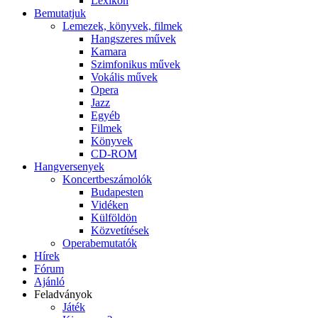
Lexikon
Bemutatjuk
Lemezek, könyvek, filmek
Hangszeres művek
Kamara
Szimfonikus művek
Vokális művek
Opera
Jazz
Egyéb
Filmek
Könyvek
CD-ROM
Hangversenyek
Koncertbeszámolók
Budapesten
Vidéken
Külföldön
Közvetítések
Operabemutatók
Hírek
Fórum
Ajánló
Feladványok
Játék