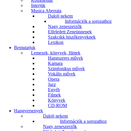
Kommentár
Interjúk
Musica Aberrata
Dalolj nekem
Információk a sorozathoz
Nagy zeneszerzők
Elfeledett Zeneünnepek
Szakcikk hiszékenyeknek
Lexikon
Bemutatjuk
Lemezek, könyvek, filmek
Hangszeres művek
Kamara
Szimfonikus művek
Vokális művek
Opera
Jazz
Egyéb
Filmek
Könyvek
CD-ROM
Hangversenyek
Dalolj nekem
Információk a sorozathoz
Nagy zeneszerzők