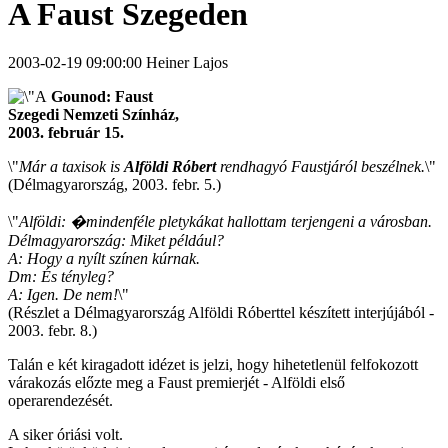
A Faust Szegeden
2003-02-19 09:00:00 Heiner Lajos
Gounod: Faust
Szegedi Nemzeti Színház,
2003. február 15.
\"
Már a taxisok is
Alföldi Róbert
rendhagyó Faustjáról beszélnek.
\"
(Délmagyarország, 2003. febr. 5.)
\"
Alföldi: �mindenféle pletykákat hallottam terjengeni a városban.
Délmagyarország: Miket például?
A: Hogy a nyílt színen kúrnak.
Dm: És tényleg?
A: Igen. De nem!
\"
(Részlet a Délmagyarország Alföldi Róberttel készített interjújából -
2003. febr. 8.)
Talán e két kiragadott idézet is jelzi, hogy hihetetlenül felfokozott
várakozás előzte meg a Faust premierjét - Alföldi első
operarendezését.
A siker óriási volt.