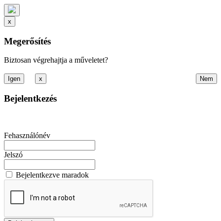
x
Megerősítés
Biztosan végrehajtja a műveletet?
x
Bejelentkezés
Fehasználónév
Jelszó
Bejelentkezve maradok