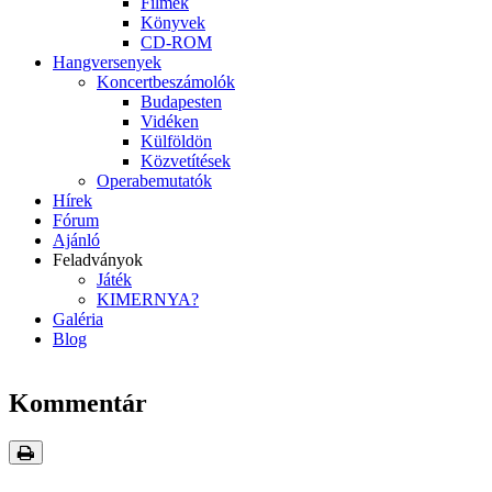
Filmek
Könyvek
CD-ROM
Hangversenyek
Koncertbeszámolók
Budapesten
Vidéken
Külföldön
Közvetítések
Operabemutatók
Hírek
Fórum
Ajánló
Feladványok
Játék
KIMERNYA?
Galéria
Blog
Kommentár