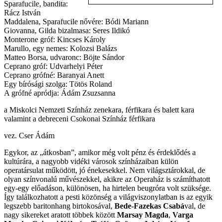
Sparafucile, bandita:
Rácz István
Maddalena, Sparafucile nővére: Bódi Mariann
Giovanna, Gilda bizalmasa: Seres Ildikó
Monterone gróf: Kincses Károly
Marullo, egy nemes: Kolozsi Balázs
Matteo Borsa, udvaronc: Böjte Sándor
Ceprano gróf: Udvarhelyi Péter
Ceprano grófné: Baranyai Anett
Egy bírósági szolga: Tötös Roland
A grófné apródja: Ádám Zsuzsanna
a Miskolci Nemzeti Színház zenekara, férfikara és balett kara
valamint a debreceni Csokonai Színház férfikara
vez. Cser Ádám
Egykor, az „átkosban”, amikor még volt pénz és érdeklődés a
kultúrára, a nagyobb vidéki városok színházaiban külön
operatársulat működött, jó énekesekkel. Nem világsztárokkal, de
olyan színvonalú művészekkel, akikre az Operaház is számíthatott
egy-egy előadáson, különösen, ha hirtelen beugróra volt szüksége.
Így találkozhatott a pesti közönség a világviszonylatban is az egyik
legszebb baritonhang birtokosával,
Bede-Fazekas Csabá
val, de
nagy sikereket aratott többek között
Marsay Magda
,
Varga