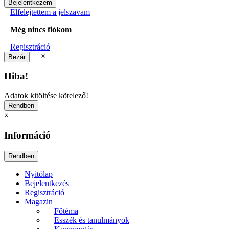
Elfelejtettem a jelszavam
Még nincs fiókom
Regisztráció
×
Hiba!
Adatok kitöltése kötelező!
×
Információ
Nyitólap
Bejelentkezés
Regisztráció
Magazin
Főtéma
Esszék és tanulmányok