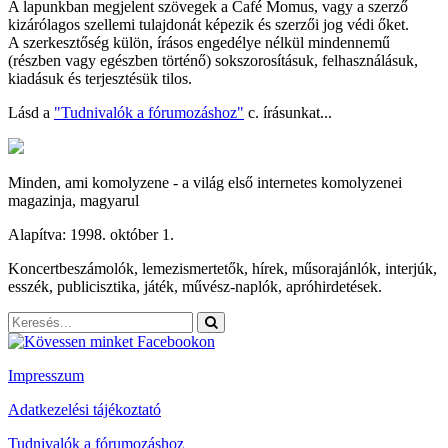
A lapunkban megjelent szövegek a Café Momus, vagy a szerző
kizárólagos szellemi tulajdonát képezik és szerzői jog védi őket.
A szerkesztőség külön, írásos engedélye nélkül mindennemű
(részben vagy egészben történő) sokszorosításuk, felhasználásuk,
kiadásuk és terjesztésük tilos.
Lásd a
"Tudnivalók a fórumozáshoz"
c. írásunkat...
Minden, ami komolyzene - a világ első internetes komolyzenei
magazinja, magyarul
Alapítva: 1998. október 1.
Koncertbeszámolók, lemezismertetők, hírek, műsorajánlók, interjúk,
esszék, publicisztika, játék, művész-naplók, apróhirdetések.
Impresszum
Adatkezelési tájékoztató
Tudnivalók a fórumozáshoz