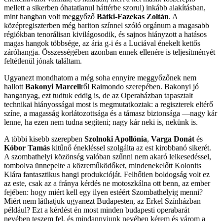
mellett a sikerben óhatatlanul háttérbe szorul) inkább alakításban,
mint hangban volt meggyőző
Bátki-Fazekas Zoltán
. A
középregiszterben még bariton színnel szóló orgánum a magasabb
régiókban tenorálisan kivilágosodik, és sajnos hiányzott a hatásos
magas hangok többsége, az ária g-i és a Luciával énekelt kettős
záróhangja. Összességében azonban ennek ellenére is teljesítményét
feltétlenül jónak találtam.
Ugyanezt mondhatom a még soha ennyire meggyőzőnek nem
hallott
Bakonyi Marcell
ről Raimondo szerepében. Bakonyi jó
hanganyag, ezt tudtuk eddig is, de az Operaházban tapasztalt
technikai hiányosságai most is megmutatkoztak: a regiszterek eltérő
színe, a magasság korlátozottsága és a támasz biztonsága —nagy kár
lenne, ha ezen nem tudna segíteni; nagy kár neki is, nekünk is.
A többi kisebb szerepben
Szolnoki Apollónia
,
Varga Donát
és
Kóbor Tamás
kitűnő énekléssel szolgálta az est kirobbanó sikerét.
A szombathelyi közönség valóban szűnni nem akaró lelkesedéssel,
tombolva ünnepelte a közreműködőket, mindenekelőtt Kolonits
Klára fantasztikus hangi produkcióját. Felhőtlen boldogság volt ez
az este, csak az a fránya kérdés ne motoszkálna ott benn, az ember
fejében: hogy miért kell egy ilyen estéért Szombathelyig menni?
Miért nem láthatjuk ugyanezt Budapesten, az Erkel Színházban
például? Ezt a kérdést én most minden budapesti operabarát
nevében teszem fel, és mindannyiunk nevében kérem és várom a