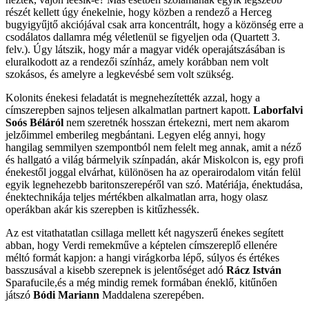
részét kellett úgy énekelnie, hogy közben a rendező a Herceg
bugyigyűjtő akciójával csak arra koncentrált, hogy a közönség erre a
csodálatos dallamra még véletlenül se figyeljen oda (Quartett 3.
felv.). Úgy látszik, hogy már a magyar vidék operajátszásában is
eluralkodott az a rendezői színház, amely korábban nem volt
szokásos, és amelyre a legkevésbé sem volt szükség.
Kolonits énekesi feladatát is megnehezítették azzal, hogy a
címszerepben sajnos teljesen alkalmatlan partnert kapott.
Laborfalvi
Soós Béláról
nem szeretnék hosszan értekezni, mert nem akarom
jelzőimmel emberileg megbántani. Legyen elég annyi, hogy
hangilag semmilyen szempontból nem felelt meg annak, amit a néző
és hallgató a világ bármelyik színpadán, akár Miskolcon is, egy profi
énekestől joggal elvárhat, különösen ha az operairodalom vitán felül
egyik legnehezebb baritonszerepéről van szó. Matériája, énektudása,
énektechnikája teljes mértékben alkalmatlan arra, hogy olasz
operákban akár kis szerepben is kitűzhessék.
Az est vitathatatlan csillaga mellett két nagyszerű énekes segített
abban, hogy Verdi remekműve a képtelen címszereplő ellenére
méltó formát kapjon: a hangi virágkorba lépő, súlyos és értékes
basszusával a kisebb szerepnek is jelentőséget adó
Rácz István
Sparafucile,és a még mindig remek formában éneklő, kitűnően
játszó
Bódi Mariann
Maddalena szerepében.