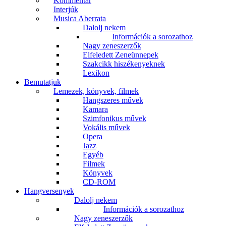
Kommentár
Interjúk
Musica Aberrata
Dalolj nekem
Információk a sorozathoz
Nagy zeneszerzők
Elfeledett Zeneünnepek
Szakcikk hiszékenyeknek
Lexikon
Bemutatjuk
Lemezek, könyvek, filmek
Hangszeres művek
Kamara
Szimfonikus művek
Vokális művek
Opera
Jazz
Egyéb
Filmek
Könyvek
CD-ROM
Hangversenyek
Dalolj nekem
Információk a sorozathoz
Nagy zeneszerzők