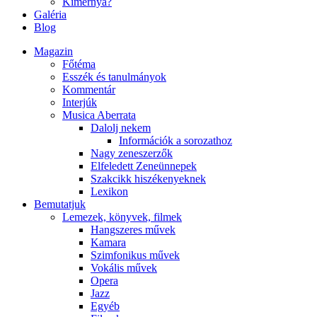
Kimernya?
Galéria
Blog
Magazin
Főtéma
Esszék és tanulmányok
Kommentár
Interjúk
Musica Aberrata
Dalolj nekem
Információk a sorozathoz
Nagy zeneszerzők
Elfeledett Zeneünnepek
Szakcikk hiszékenyeknek
Lexikon
Bemutatjuk
Lemezek, könyvek, filmek
Hangszeres művek
Kamara
Szimfonikus művek
Vokális művek
Opera
Jazz
Egyéb