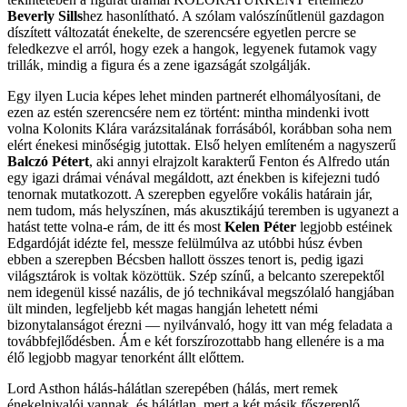
Beverly Sills
hez hasonlítható. A szólam valószínűtlenül gazdagon
díszített változatát énekelte, de szerencsére egyetlen percre se
feledkezve el arról, hogy ezek a hangok, legyenek futamok vagy
trillák, mindig a figura és a zene igazságát szolgálják.
Egy ilyen Lucia képes lehet minden partnerét elhomályosítani, de
ezen az estén szerencsére nem ez történt: mintha mindenki ivott
volna Kolonits Klára varázsitalának forrásából, korábban soha nem
elért énekesi minőségig jutottak. Első helyen említeném a nagyszerű
Balczó Pétert
, aki annyi elrajzolt karakterű Fenton és Alfredo után
egy igazi drámai vénával megáldott, azt énekben is kifejezni tudó
tenornak mutatkozott. A szerepben egyelőre vokális határain jár,
nem tudom, más helyszínen, más akusztikájú teremben is ugyanezt a
hatást tette volna-e rám, de itt és most
Kelen Péter
legjobb estéinek
Edgardóját idézte fel, messze felülmúlva az utóbbi húsz évben
ebben a szerepben Bécsben hallott összes tenort is, pedig igazi
világsztárok is voltak közöttük. Szép színű, a belcanto szerepektől
nem idegenül kissé nazális, de jó technikával megszólaló hangjában
ült minden, legfeljebb két magas hangján lehetett némi
bizonytalanságot érezni — nyilvánvaló, hogy itt van még feladata a
továbbfejlődésben. Ám e két forszírozottabb hang ellenére is a ma
élő legjobb magyar tenorként állt előttem.
Lord Asthon hálás-hálátlan szerepében (hálás, mert remek
énekelnivalói vannak, és hálátlan, mert a két másik főszereplő