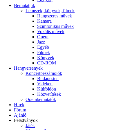
Lexikon
Bemutatjuk
Lemezek, könyvek, filmek
Hangszeres művek
Kamara
Szimfonikus művek
Vokális művek
Opera
Jazz
Egyéb
Filmek
Könyvek
CD-ROM
Hangversenyek
Koncertbeszámolók
Budapesten
Vidéken
Külföldön
Közvetítések
Operabemutatók
Hírek
Fórum
Ajánló
Feladványok
Játék