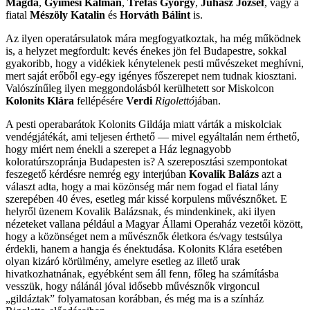
Magda
,
Gyimesi Kálmán
,
Tréfás György
,
Juhász József
, vagy a
fiatal
Mészöly Katalin
és
Horváth Bálint
is.
Az ilyen operatársulatok mára megfogyatkoztak, ha még működnek
is, a helyzet megfordult: kevés énekes jön fel Budapestre, sokkal
gyakoribb, hogy a vidékiek kénytelenek pesti művészeket meghívni,
mert saját erőből egy-egy igényes főszerepet nem tudnak kiosztani.
Valószínűleg ilyen meggondolásból kerülhetett sor Miskolcon
Kolonits Klára
fellépésére
Verdi
Rigolettó
jában.
A pesti operabarátok Kolonits Gildája miatt várták a miskolciak
vendégjátékát, ami teljesen érthető — mivel egyáltalán nem érthető,
hogy miért nem énekli a szerepet a Ház legnagyobb
koloratúrszopránja Budapesten is? A szereposztási szempontokat
feszegető kérdésre nemrég egy interjúban
Kovalik Balázs
azt a
választ adta, hogy a mai közönség már nem fogad el fiatal lány
szerepében 40 éves, esetleg már kissé korpulens művésznőket. E
helyről üzenem Kovalik Balázsnak, és mindenkinek, aki ilyen
nézeteket vallana például a Magyar Állami Operaház vezetői között,
hogy a közönséget nem a művésznők életkora és/vagy testsúlya
érdekli, hanem a hangja és énektudása. Kolonits Klára esetében
olyan kizáró körülmény, amelyre esetleg az illető urak
hivatkozhatnának, egyébként sem áll fenn, főleg ha számításba
vesszük, hogy nálánál jóval idősebb művésznők virgoncul
„gildáztak” folyamatosan korábban, és még ma is a színház