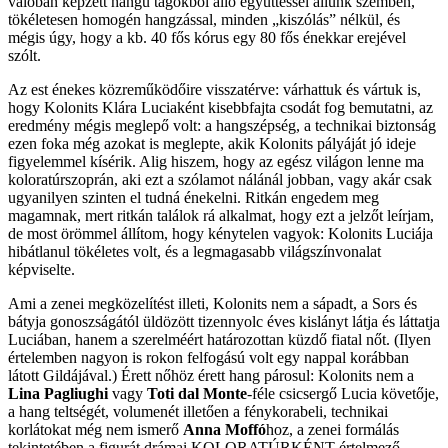
valóban képzett hangú tagokból álló együttessel állunk szemben,
tökéletesen homogén hangzással, minden „kiszólás” nélkül, és
mégis úgy, hogy a kb. 40 fős kórus egy 80 fős énekkar erejével
szólt.
Az est énekes közreműködőire visszatérve: várhattuk és vártuk is,
hogy Kolonits Klára Luciaként kisebbfajta csodát fog bemutatni, az
eredmény mégis meglepő volt: a hangszépség, a technikai biztonság
ezen foka még azokat is meglepte, akik Kolonits pályáját jó ideje
figyelemmel kísérik. Alig hiszem, hogy az egész világon lenne ma
koloratúrszoprán, aki ezt a szólamot nálánál jobban, vagy akár csak
ugyanilyen szinten el tudná énekelni. Ritkán engedem meg
magamnak, mert ritkán találok rá alkalmat, hogy ezt a jelzőt leírjam,
de most örömmel állítom, hogy kénytelen vagyok: Kolonits Luciája
hibátlanul tökéletes volt, és a legmagasabb világszínvonalat
képviselte.
Ami a zenei megközelítést illeti, Kolonits nem a sápadt, a Sors és
bátyja gonoszságától üldözött tizennyolc éves kislányt látja és láttatja
Luciában, hanem a szerelméért határozottan küzdő fiatal nőt. (Ilyen
értelemben nagyon is rokon felfogású volt egy nappal korábban
látott Gildájával.) Érett nőhöz érett hang párosul: Kolonits nem a
Lina Pagliughi
vagy
Toti dal Monte
-féle csicsergő Lucia követője,
a hang teltségét, volumenét illetően a fénykorabeli, technikai
korlátokat még nem ismerő
Anna Moffó
hoz, a zenei formálás
tekintetében a figurát drámai KOLORATÚRKÉNT értelmező