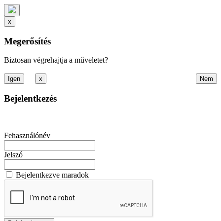
x
Megerősítés
Biztosan végrehajtja a műveletet?
x
Bejelentkezés
Fehasználónév
Jelszó
Bejelentkezve maradok