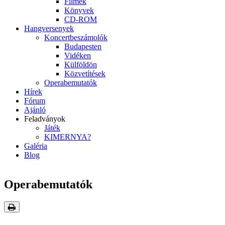
Filmek
Könyvek
CD-ROM
Hangversenyek
Koncertbeszámolók
Budapesten
Vidéken
Külföldön
Közvetítések
Operabemutatók
Hírek
Fórum
Ajánló
Feladványok
Játék
KIMERNYA?
Galéria
Blog
Operabemutatók