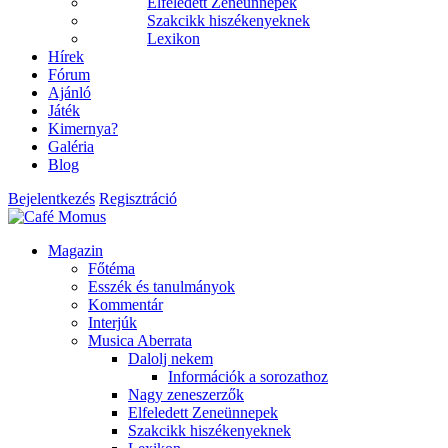
Elfeledett Zeneünnepek
Szakcikk hiszékenyeknek
Lexikon
Hírek
Fórum
Ajánló
Játék
Kimernya?
Galéria
Blog
Bejelentkezés
Regisztráció
Magazin
Főtéma
Esszék és tanulmányok
Kommentár
Interjúk
Musica Aberrata
Dalolj nekem
Információk a sorozathoz
Nagy zeneszerzők
Elfeledett Zeneünnepek
Szakcikk hiszékenyeknek