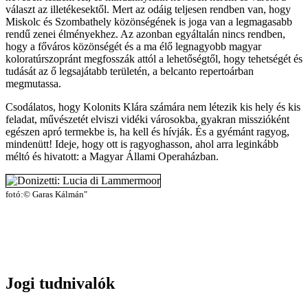
választ az illetékesektől. Mert az odáig teljesen rendben van, hogy
Miskolc és Szombathely közönségének is joga van a legmagasabb
rendű zenei élményekhez. Az azonban egyáltalán nincs rendben,
hogy a főváros közönségét és a ma élő legnagyobb magyar
koloratúrszopránt megfosszák attól a lehetőségtől, hogy tehetségét és
tudását az ő legsajátabb területén, a belcanto repertoárban
megmutassa.
Csodálatos, hogy Kolonits Klára számára nem létezik kis hely és kis
feladat, művészetét elviszi vidéki városokba, gyakran misszióként
egészen apró termekbe is, ha kell és hívják. És a gyémánt ragyog,
mindenütt! Ideje, hogy ott is ragyoghasson, ahol arra leginkább
méltó és hivatott: a Magyar Állami Operaházban.
fotó:© Garas Kálmán"
Jogi tudnivalók