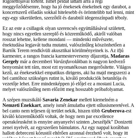
Rigolettójával történt. Ismét példát láttam arra a régi
meggyőződésemre, hogy ha jó énekesek énekelnek egy darabot, a
koncertszerű előadás sokkal hitelesebb és örömtelibb tud lenni, mint
egy-egy sikerületlen, szerzőtől és darabtól idegenszínpadi téboly.
Ez az este a csillagok olyan szerencsés együttállásával született,
hogy nincs egyetlen szereplő és közreműködő, akiről valóban
rosszat lehetne, kellene mondani — mindenki művészete,
énektudása legjavát tudta mutatni, valószínűleg köszönhetően a
Bartók Terem rendkívüli akusztikai körülményeinek is. Az ifjú
karmester, a rangos francia karmesterverseny díjazottja,
Madaras
Gergely
már a decemberi
Varázsfuvolák
ban is nagyon kedvező
benyomást tett rám, most ezt nyomatékosan megerősítette. Világos
kezű, az énekesekkel empatikus dirigens, aki ha majd megszerzi a
bel cantóhoz szükséges rutint is, kiváló produkciók betanítója és
vezetője lehet. Erre mindenképpen jó előjel ez a mostani Lucia,
melyet valószínűleg nem előzött meg hosszabb próbafolyamat.
A szépen muzsikáló
Savaria Zenekar
mellett kiemelném a
Nemzeti Énekkart
, amely ismét ámulatba ejtett stílusismeretével. A
bel canto nem teljesen új terület nekik, hiszen több
Gruberova
-est
kiváló közreműködői voltak, de hogy nem par excellence
operakórusként is ennyire anyanyelvi szinten „beszéljék” Donizetti
zenei nyelvét, az egyszerűen bámulatos. Az egy nappal korábban
hallott debreceni kórustól eltérően azonnal érezhető volt, hogy itt