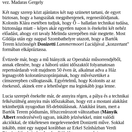
vez. Madaras Gergely
Két nagy szerep közt ajánlatos két nap szünetet tartani, de egyet
biztosan, hogy a hangszálak megpihenjenek, regenerálódjanak.
Kolonits Klára esetében tudjuk, hogy Ő – hallatlan technikai tudása,
biztonsága miatt – képes akár egyetlen napon is énekelni két nehéz
előadást, ahogy ezt tavaly Melinda szerepében már megtette. Most
Gildája után egy nappal Szombathelyre utazott, hogy a Bartók
Terem közönségét
Donizetti
Lammermoori Luciá
jával „konzertant”
formában elkápráztassa.
Évtizede már, hogy a mű hiányzik az Operaház műsorrendjéből,
annak ellenére, hogy a háború utáni időszaktól folyamatosan
repertoárdarab volt majdnem 50 éven át, alkalmat adva a Ház
legnagyobb koloratúrszopránjainak, hogy művészetüket a
címszerepben csillogtassák. Egyértelmű, hogy Kolonits az az
énekesnő, akinek erre a lehetőségre ma leginkább joga lenne.
Lucia szerepét énekelte már, de annyira régen, a pálya és a technikai
felkészültség annyira más időszakában, hogy ezt a mostani alakítást
tekinthetjük nyugodtan fél-debütálásnak. Alakítást írtam, mert a
Bartók Terem pódiumán, félszcenírozott változatban (
Mányik
Albert
rendezésével) ugyan, inkább jelzésekkel, mint valódi
akciókkal, de tökéletesen megelevenedett Donizetti műve. Sokkal
inkább, mint egy nappal korábban az Erkel Színházban Verdi