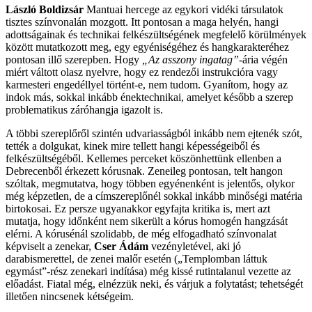
László Boldizsár
Mantuai hercege az egykori vidéki társulatok
tisztes színvonalán mozgott. Itt pontosan a maga helyén, hangi
adottságainak és technikai felkészültségének megfelelő körülmények
között mutatkozott meg, egy egyéniségéhez és hangkarakteréhez
pontosan illő szerepben. Hogy
„Az asszony ingatag”
-ária végén
miért váltott olasz nyelvre, hogy ez rendezői instrukcióra vagy
karmesteri engedéllyel történt-e, nem tudom. Gyanítom, hogy az
indok más, sokkal inkább énektechnikai, amelyet később a szerep
problematikus záróhangja igazolt is.
A többi szereplőről szintén udvariasságból inkább nem ejtenék szót,
tették a dolgukat, kinek mire tellett hangi képességeiből és
felkészültségéből. Kellemes perceket köszönhettünk ellenben a
Debrecenből érkezett kórusnak. Zeneileg pontosan, telt hangon
szóltak, megmutatva, hogy többen egyénenként is jelentős, olykor
még képzetlen, de a címszereplőnél sokkal inkább minőségi matéria
birtokosai. Ez persze ugyanakkor egyfajta kritika is, mert azt
mutatja, hogy időnként nem sikerült a kórus homogén hangzását
elérni. A kórusénál szolidabb, de még elfogadható színvonalat
képviselt a zenekar,
Cser Ádám
vezényletével, aki jó
darabismerettel, de zenei malőr esetén („Templomban láttuk
egymást”-rész zenekari indítása) még kissé rutintalanul vezette az
előadást. Fiatal még, elnézzük neki, és várjuk a folytatást; tehetségét
illetően nincsenek kétségeim.