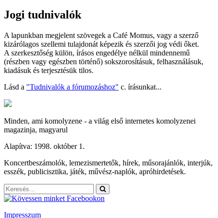
Jogi tudnivalók
A lapunkban megjelent szövegek a Café Momus, vagy a szerző
kizárólagos szellemi tulajdonát képezik és szerzői jog védi őket.
A szerkesztőség külön, írásos engedélye nélkül mindennemű
(részben vagy egészben történő) sokszorosításuk, felhasználásuk,
kiadásuk és terjesztésük tilos.
Lásd a
"Tudnivalók a fórumozáshoz"
c. írásunkat...
Minden, ami komolyzene - a világ első internetes komolyzenei
magazinja, magyarul
Alapítva: 1998. október 1.
Koncertbeszámolók, lemezismertetők, hírek, műsorajánlók, interjúk,
esszék, publicisztika, játék, művész-naplók, apróhirdetések.
Impresszum