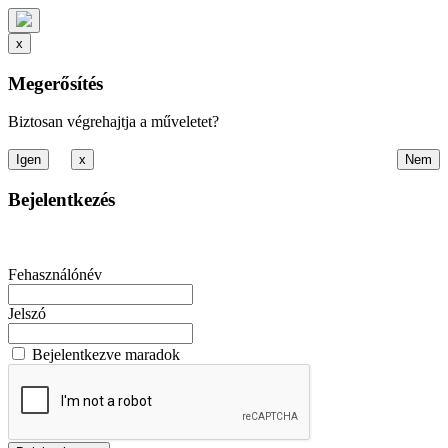
x
Megerősítés
Biztosan végrehajtja a műveletet?
x
Bejelentkezés
Fehasználónév
Jelszó
Bejelentkezve maradok