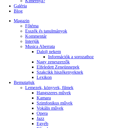
Kimernya?
Galéria
Blog
Magazin
Főtéma
Esszék és tanulmányok
Kommentár
Interjúk
Musica Aberrata
Dalolj nekem
Információk a sorozathoz
Nagy zeneszerzők
Elfeledett Zeneünnepek
Szakcikk hiszékenyeknek
Lexikon
Bemutatjuk
Lemezek, könyvek, filmek
Hangszeres művek
Kamara
Szimfonikus művek
Vokális művek
Opera
Jazz
Egyéb