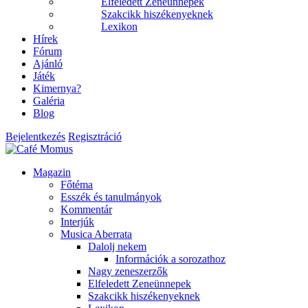
Elfeledett Zeneünnepek
Szakcikk hiszékenyeknek
Lexikon
Hírek
Fórum
Ajánló
Játék
Kimernya?
Galéria
Blog
Bejelentkezés
Regisztráció
Magazin
Főtéma
Esszék és tanulmányok
Kommentár
Interjúk
Musica Aberrata
Dalolj nekem
Információk a sorozathoz
Nagy zeneszerzők
Elfeledett Zeneünnepek
Szakcikk hiszékenyeknek