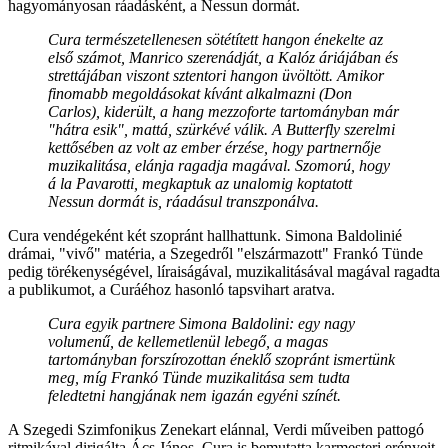
hagyományosan ráadásként, a Nessun dormát.
Cura természetellenesen sötétített hangon énekelte az
első számot, Manrico szerenádját, a Kalóz áriájában és
strettájában viszont sztentori hangon üvöltött. Amikor
finomabb megoldásokat kívánt alkalmazni (Don
Carlos), kiderült, a hang mezzoforte tartományban már
"hátra esik", mattá, szürkévé válik. A Butterfly szerelmi
kettősében az volt az ember érzése, hogy partnernője
muzikalitása, elánja ragadja magával. Szomorú, hogy
á la Pavarotti, megkaptuk az unalomig koptatott
Nessun dormát is, ráadásul transzponálva.
Cura vendégeként két szopránt hallhattunk. Simona Baldolinié
drámai, "vivő" matéria, a Szegedről "elszármazott" Frankó Tünde
pedig törékenységével, líraiságával, muzikalitásával magával ragadta
a publikumot, a Curáéhoz hasonló tapsvihart aratva.
Cura egyik partnere Simona Baldolini: egy nagy
volumenű, de kellemetlenül lebegő, a magas
tartományban forszírozottan éneklő szopránt ismertünk
meg, míg Frankó Tünde muzikalitása sem tudta
feledtetni hangjának nem igazán egyéni színét.
A Szegedi Szimfonikus Zenekart elánnal, Verdi műveiben pattogó
ritmikával dirigálta Ács János. Cura is bemutatta karmesteri erényeit,