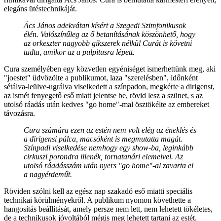
elegáns ütéstechnikáját.
Ács János adekvátan kísért a Szegedi Szimfonikusok
élén. Valószínűleg az ő betanításának köszönhető, hogy
az orkeszter nagyobb gikszerek nélkül Curát is követni
tudta, amikor az a pulpitusra lépett.
Cura személyében egy közvetlen egyéniséget ismerhettünk meg, aki
"joestet" üdvözölte a publikumot, laza "szerelésben", időnként
sétálva-leülve-ugrálva viselkedett a színpadon, megkérte a dirigenst,
az ismét fenyegető eső miatt jelentse be, rövid lesz a szünet, s az
utolsó ráadás után kedves "go home"-mal ösztökélte az embereket
távozásra.
Cura számára ezen az estén nem volt elég az éneklés és
a dirigensi pálca, macsóként is megmutatta magát.
Színpadi viselkedése nemhogy egy show-ba, leginkább
cirkuszi porondra illenék, tornatanári elemeivel. Az
utolsó ráadásszám után nyers "go home"-al zavarta el
a nagyérdeműt.
Röviden szólni kell az egész nap szakadó eső miatti speciális
technikai körülményekről. A publikum nyomon követhette a
hangosítás beállítását, amely persze nem lett, nem lehetett tökéletes,
de a technikusok jóvoltából mégis meg lehetett tartani az estét.