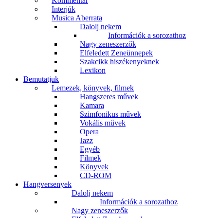
Kommentár
Interjúk
Musica Aberrata
Dalolj nekem
Információk a sorozathoz
Nagy zeneszerzők
Elfeledett Zeneünnepek
Szakcikk hiszékenyeknek
Lexikon
Bemutatjuk
Lemezek, könyvek, filmek
Hangszeres művek
Kamara
Szimfonikus művek
Vokális művek
Opera
Jazz
Egyéb
Filmek
Könyvek
CD-ROM
Hangversenyek
Dalolj nekem
Információk a sorozathoz
Nagy zeneszerzők