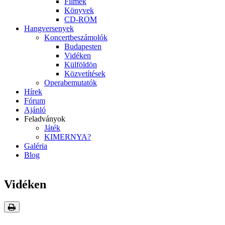
Filmek
Könyvek
CD-ROM
Hangversenyek
Koncertbeszámolók
Budapesten
Vidéken
Külföldön
Közvetítések
Operabemutatók
Hírek
Fórum
Ajánló
Feladványok
Játék
KIMERNYA?
Galéria
Blog
Vidéken