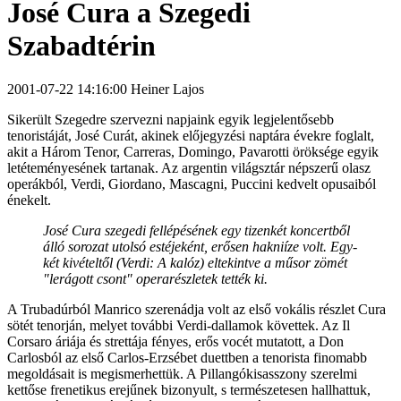
José Cura a Szegedi
Szabadtérin
2001-07-22 14:16:00 Heiner Lajos
Sikerült Szegedre szervezni napjaink egyik legjelentősebb
tenoristáját, José Curát, akinek előjegyzési naptára évekre foglalt,
akit a Három Tenor, Carreras, Domingo, Pavarotti öröksége egyik
letéteményesének tartanak. Az argentin világsztár népszerű olasz
operákból, Verdi, Giordano, Mascagni, Puccini kedvelt opusaiból
énekelt.
José Cura szegedi fellépésének egy tizenkét koncertből
álló sorozat utolsó estéjeként, erősen hakniíze volt. Egy-
két kivételtől (Verdi: A kalóz) eltekintve a műsor zömét
"lerágott csont" operarészletek tették ki.
A Trubadúrból Manrico szerenádja volt az első vokális részlet Cura
sötét tenorján, melyet további Verdi-dallamok követtek. Az Il
Corsaro áriája és strettája fényes, erős vocét mutatott, a Don
Carlosból az első Carlos-Erzsébet duettben a tenorista finomabb
megoldásait is megismerhettük. A Pillangókisasszony szerelmi
kettőse frenetikus erejűnek bizonyult, s természetesen hallhattuk,