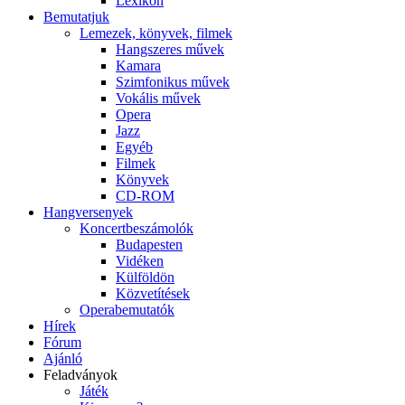
Lexikon
Bemutatjuk
Lemezek, könyvek, filmek
Hangszeres művek
Kamara
Szimfonikus művek
Vokális művek
Opera
Jazz
Egyéb
Filmek
Könyvek
CD-ROM
Hangversenyek
Koncertbeszámolók
Budapesten
Vidéken
Külföldön
Közvetítések
Operabemutatók
Hírek
Fórum
Ajánló
Feladványok
Játék