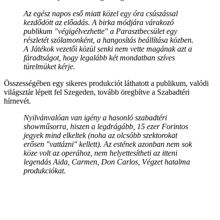
Az egész napos eső miatt közel egy óra csúszással
kezdődött az előadás. A birka módjára várakozó
publikum "végigélvezhette" a Parasztbecsület egy
részletét szólamonként, a hangosítás beállítása közben.
A Játékok vezetői közül senki nem vette magának azt a
fáradtságot, hogy legalább két mondatban szíves
türelmüket kérje.
Összességében egy sikeres produkciót láthatott a publikum, valódi
világsztár lépett fel Szegeden, tovább öregbítve a Szabadtéri
hírnevét.
Nyilvánvalóan van igény a hasonló szabadtéri
showműsorra, hiszen a legdrágább, 15 ezer Forintos
jegyek mind elkeltek (noha az olcsóbb szektorokat
erősen "vattázni" kellett). Az estének azonban nem sok
köze volt az operához, nem helyettesítheti az itteni
legendás Aida, Carmen, Don Carlos, Végzet hatalma
produkciókat.