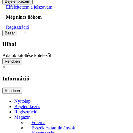
Elfelejtettem a jelszavam
Még nincs fiókom
Regisztráció
×
Hiba!
Adatok kitöltése kötelező!
×
Információ
Nyitólap
Bejelentkezés
Regisztráció
Magazin
Főtéma
Esszék és tanulmányok