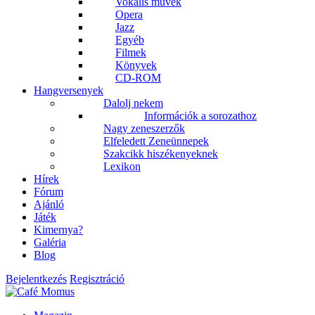
Vokális művek
Opera
Jazz
Egyéb
Filmek
Könyvek
CD-ROM
Hangversenyek
Dalolj nekem
Információk a sorozathoz
Nagy zeneszerzők
Elfeledett Zeneünnepek
Szakcikk hiszékenyeknek
Lexikon
Hírek
Fórum
Ajánló
Játék
Kimernya?
Galéria
Blog
Bejelentkezés
Regisztráció