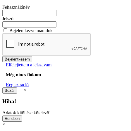
Fehasználónév
Jelszó
Bejelentkezve maradok
Elfelejtettem a jelszavam
Még nincs fiókom
Regisztráció
×
Hiba!
Adatok kitöltése kötelező!
×