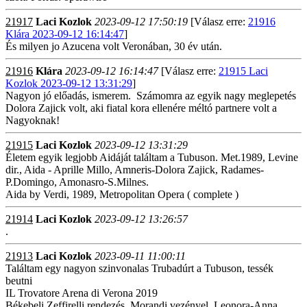
21917
Laci Kozlok
2023-09-12 17:50:19
[Válasz erre:
21916
Klára 2023-09-12 16:14:47
]
És milyen jo Azucena volt Veronában, 30 év után.
21916
Klára
2023-09-12 16:14:47
[Válasz erre:
21915 Laci
Kozlok 2023-09-12 13:31:29
]
Nagyon jó előadás, ismerem. Számomra az egyik nagy meglepetés
Dolora Zajick volt, aki fiatal kora ellenére méltó partnere volt a
Nagyoknak!
21915
Laci Kozlok
2023-09-12 13:31:29
Életem egyik legjobb Aidáját találtam a Tubuson. Met.1989, Levine
dir., Aida - Aprille Millo, Amneris-Dolora Zajick, Radames-
P.Domingo, Amonasro-S.Milnes.
Aida by Verdi, 1989, Metropolitan Opera ( complete )
21914
Laci Kozlok
2023-09-12 13:26:57
.
21913
Laci Kozlok
2023-09-11 11:00:11
Találtam egy nagyon szinvonalas Trubadúrt a Tubuson, tessék
beutni
IL Trovatore Arena di Verona 2019
Békebeli Zeffirelli rendezés, Morandi vezényel, Leonora-Anna