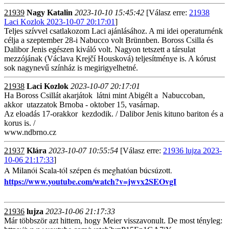
21939
Nagy Katalin
2023-10-10 15:45:42
[Válasz erre:
21938
Laci Kozlok 2023-10-07 20:17:01
]
Teljes szívvel csatlakozom Laci ajánlásához. A mi idei operaturnénk
célja a szeptember 28-i Nabucco volt Brünnben. Boross Csilla és
Dalibor Jenis egészen kiváló volt. Nagyon tetszett a társulat
mezzójának (Václava Krejčí Housková) teljesítménye is. A kórust
sok nagynevű színház is megirigyelhetné.
21938
Laci Kozlok
2023-10-07 20:17:01
Ha Boross Csillát akarjátok látni mint Abigélt a Nabuccoban,
akkor utazzatok Brnoba - oktober 15, vasárnap.
Az eloadás 17-orakkor kezdodik. / Dalibor Jenis kituno bariton és a
korus is. /
www.ndbrno.cz
21937
Klára
2023-10-07 10:55:54
[Válasz erre:
21936 lujza 2023-
10-06 21:17:33
]
A Milanói Scala-tól szépen és meghatóan búcsúzott.
https://www.youtube.com/watch?v=jwvx2SEOvgI
21936
lujza
2023-10-06 21:17:33
Már többször azt hittem, hogy Meier visszavonult. De most tényleg: