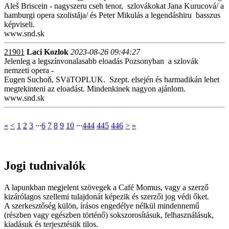
Aleš Briscein - nagyszeru cseh tenor, szlovákokat Jana Kurucová/ a
hamburgi opera szolistája/ és Peter Mikulás a legendáshiru basszus
képviseli.
www.snd.sk
21901
Laci Kozlok
2023-08-26 09:44:27
Jelenleg a legszínvonalasabb eloadás Pozsonyban a szlovák
nemzeti opera -
Eugen Suchoň, SVäTOPLUK. Szept. elsején és harmadikán lehet
megtekinteni az eloadást. Mindenkinek nagyon ajánlom.
www.snd.sk
«
<
1
2
3
∙∙∙
6
7
8
9
10
∙∙∙
444
445
446
>
»
Jogi tudnivalók
A lapunkban megjelent szövegek a Café Momus, vagy a szerző
kizárólagos szellemi tulajdonát képezik és szerzői jog védi őket.
A szerkesztőség külön, írásos engedélye nélkül mindennemű
(részben vagy egészben történő) sokszorosításuk, felhasználásuk,
kiadásuk és terjesztésük tilos.