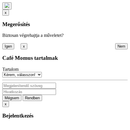
x
Megerősítés
Biztosan végrehajtja a műveletet?
x
Café Momus tartalmak
Tartalom
Mégsem
Rendben
x
Bejelentkezés