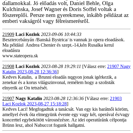
dallamokkal. Jó előadás volt, Daniel Behle, Olga
Kulchinska, Josef Wagner és Doris Soffel voltak a
főszereplői. Persze nem gyerekmese, inkább példázat az
emberi vakságról vagy félreismerésről.
21909
Laci Kozlok
2023-09-06 10:44:33
Besztercebányán /Banská Bystrica/ is vannak jo opera eloadások.
Ma például Andrea Chenier és szept.-14,kén Rusalka kerul
eloadásra
www.stateopera.sk
21908
Laci Kozlok
2023-08-28 19:29:11
[Válasz erre:
21907 Nagy
Katalin 2023-08-28 12:36:36
]
Kedves Katalin, a Brunni eloadás nqgyon jonak igérkezik, a
zenekar és a korus világszinvonal, remélem hogy a szolisták
elnyerik az On tetszését.
21907
Nagy Katalin
2023-08-28 12:36:36
[Válasz erre:
21903
Laci Kozlok 2023-08-27 15:18:28
]
Kedves Laci! Megfogadtuk a tanácsát. Van egy kis barátnői köröm,
amellyel évek óta elmegyünk évente egy vagy két, operával és/vagy
koncerttel egybekötött városnézésre. Az idei operatúránk célpontja
Brünn lesz, ahol Nabuccot fogunk hallgatni.