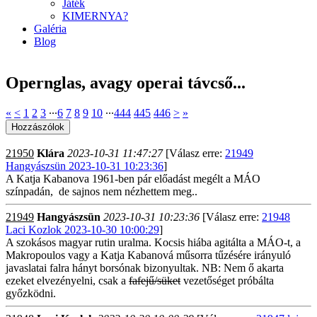
Játék
KIMERNYA?
Galéria
Blog
Opernglas, avagy operai távcső...
«
<
1
2
3
∙∙∙
6
7
8
9
10
∙∙∙
444
445
446
>
»
21950
Klára
2023-10-31 11:47:27
[Válasz erre:
21949
Hangyászsün 2023-10-31 10:23:36
]
A Katja Kabanova 1961-ben pár előadást megélt a MÁO
színpadán, de sajnos nem nézhettem meg..
21949
Hangyászsün
2023-10-31 10:23:36
[Válasz erre:
21948
Laci Kozlok 2023-10-30 10:00:29
]
A szokásos magyar rutin uralma. Kocsis hiába agitálta a MÁO-t, a
Makropoulos vagy a Katja Kabanová műsorra tűzésére irányuló
javaslatai falra hányt borsónak bizonyultak. NB: Nem ő akarta
ezeket elvezényelni, csak a
fafejű/süket
vezetőséget próbálta
győzködni.