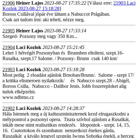
21906
Heiner Lajos
2023-08-27 17:35:22
[Válasz erre:
21903 Laci
Kozlok 2023-08-27 15:18:28
]
Boross Csillával jópár éve láttam a Nabuccot Prágában.
Csak azt tudom írni: aki teheti, nézze meg.
21905
Heiner Lajos
2023-08-27 17:33:14
Szeged- Pozsony meg vagy 350 Km...
21904
Laci Kozlok
2023-08-27 15:21:45
Lehet 1 hétvégét Pozsonyban és Brunnben eltolteni, szept.16-
Rusalka, szept.17 Salome. / Pozsony- Brunn csak 140 km/
21903
Laci Kozlok
2023-08-27 15:18:28
Most pedig 2 eloadást ajánlok Brnoban/Brunn/. Salome - szept 17/
a kritika elismeroen nyilatkozik/ és Nabucco szept.28 - Abigél,
Boross Csilla, Nabucco - Dalibor Jenis. Jobb foszereploket alig
tudok elképzelni.
www.ndbrno.cz
21902
Laci Kozlok
2023-08-27 14:28:37
Hála Istennek meg a új kultuszminiszternek kezd elrugaszkodni a
mélypontrol a pozsonyi opera. Tiszta szívbol ajánlom a Rusalkát,
inkáb mese mint realisztikus rendezés. Idopontok - szept. 14, 15,
16. Csutortokon és szombaton nemzetkozi énekes gárda,
Ruszalkát a kiválo lengyel szoprán Iwona Sobotka énekli, a herceg