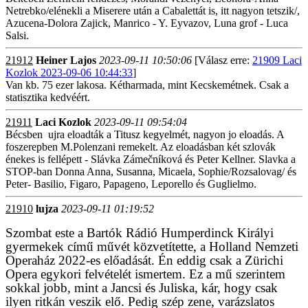
Netrebko/elénekli a Miserere után a Cabalettát is, itt nagyon tetszik/,
Azucena-Dolora Zajick, Manrico - Y. Eyvazov, Luna grof - Luca
Salsi.
21912
Heiner Lajos
2023-09-11 10:50:06
[Válasz erre:
21909 Laci
Kozlok 2023-09-06 10:44:33
]
Van kb. 75 ezer lakosa. Kétharmada, mint Kecskemétnek. Csak a
statisztika kedvéért.
21911
Laci Kozlok
2023-09-11 09:54:04
Bécsben ujra eloadták a Titusz kegyelmét, nagyon jo eloadás. A
foszerepben M.Polenzani remekelt. Az eloadásban két szlovák
énekes is fellépett - Slávka Zámečníková és Peter Kellner. Slavka a
STOP-ban Donna Anna, Susanna, Micaela, Sophie/Rozsalovag/ és
Peter- Basilio, Figaro, Papageno, Leporello és Guglielmo.
21910
lujza
2023-09-11 01:19:52
Szombat este a Bartók Rádió Humperdinck Királyi
gyermekek című művét közvetítette, a Holland Nemzeti
Operaház 2022-es előadását. Én eddig csak a Zürichi
Opera egykori felvételét ismertem. Ez a mű szerintem
sokkal jobb, mint a Jancsi és Juliska, kár, hogy csak
ilyen ritkán veszik elő. Pedig szép zene, varázslatos