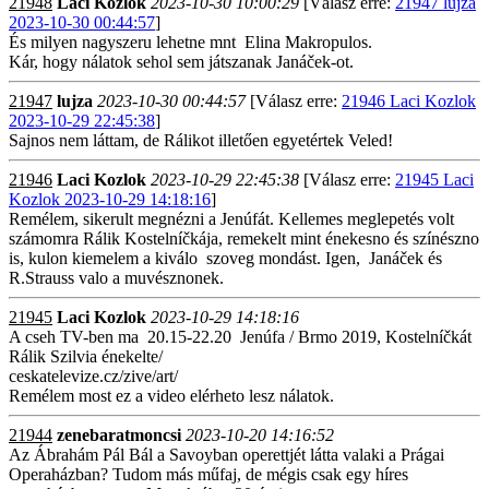
21948
Laci Kozlok
2023-10-30 10:00:29
[Válasz erre:
21947 lujza
2023-10-30 00:44:57
]
És milyen nagyszeru lehetne mnt Elina Makropulos.
Kár, hogy nálatok sehol sem játszanak Janáček-ot.
21947
lujza
2023-10-30 00:44:57
[Válasz erre:
21946 Laci Kozlok
2023-10-29 22:45:38
]
Sajnos nem láttam, de Rálikot illetően egyetértek Veled!
21946
Laci Kozlok
2023-10-29 22:45:38
[Válasz erre:
21945 Laci
Kozlok 2023-10-29 14:18:16
]
Remélem, sikerult megnézni a Jenúfát. Kellemes meglepetés volt
számomra Rálik Kostelníčkája, remekelt mint énekesno és színészno
is, kulon kiemelem a kiválo szoveg mondást. Igen, Janáček és
R.Strauss valo a muvésznonek.
21945
Laci Kozlok
2023-10-29 14:18:16
A cseh TV-ben ma 20.15-22.20 Jenúfa / Brmo 2019, Kostelníčkát
Rálik Szilvia énekelte/
ceskatelevize.cz/zive/art/
Remélem most ez a video elérheto lesz nálatok.
21944
zenebaratmoncsi
2023-10-20 14:16:52
Az Ábrahám Pál Bál a Savoyban operettjét látta valaki a Prágai
Operaházban? Tudom más műfaj, de mégis csak egy híres