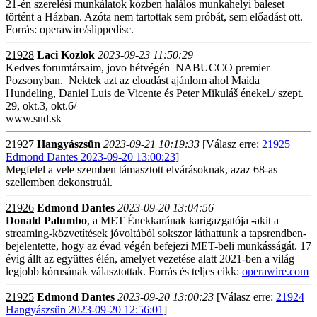
21-én szerelési munkálatok közben halálos munkahelyi baleset
történt a Házban. Azóta nem tartottak sem próbát, sem előadást ott.
Forrás: operawire/slippedisc.
21928
Laci Kozlok
2023-09-23 11:50:29
Kedves forumtársaim, jovo hétvégén NABUCCO premier
Pozsonyban. Nektek azt az eloadást ajánlom ahol Maida
Hundeling, Daniel Luis de Vicente és Peter Mikuláš énekel./ szept.
29, okt.3, okt.6/
www.snd.sk
21927
Hangyászsün
2023-09-21 10:19:33
[Válasz erre:
21925
Edmond Dantes 2023-09-20 13:00:23
]
Megfelel a vele szemben támasztott elvárásoknak, azaz 68-as
szellemben dekonstruál.
21926
Edmond Dantes
2023-09-20 13:04:56
Donald
Palumbo
, a MET Énekkarának karigazgatója -akit a
streaming-közvetítések jóvoltából sokszor láthattunk a tapsrendben-
bejelentette, hogy az évad végén befejezi MET-beli munkásságát. 17
évig állt az együttes élén, amelyet vezetése alatt 2021-ben a világ
legjobb kórusának választottak. Forrás és teljes cikk:
operawire.com
21925
Edmond Dantes
2023-09-20 13:00:23
[Válasz erre:
21924
Hangyászsün 2023-09-20 12:56:01
]