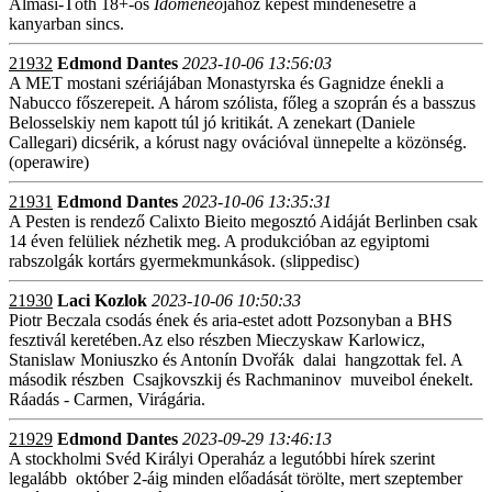
Almási-Tóth 18+-os
Idomeneo
jához képest mindenesetre a
kanyarban sincs.
21932
Edmond Dantes
2023-10-06 13:56:03
A MET mostani szériájában Monastyrska és Gagnidze énekli a
Nabucco főszerepeit. A három szólista, főleg a szoprán és a basszus
Belosselskiy nem kapott túl jó kritikát. A zenekart (Daniele
Callegari) dicsérik, a kórust nagy ovációval ünnepelte a közönség.
(operawire)
21931
Edmond Dantes
2023-10-06 13:35:31
A Pesten is rendező Calixto Bieito megosztó Aidáját Berlinben csak
14 éven felüliek nézhetik meg. A produkcióban az egyiptomi
rabszolgák kortárs gyermekmunkások. (slippedisc)
21930
Laci Kozlok
2023-10-06 10:50:33
Piotr Beczala csodás ének és aria-estet adott Pozsonyban a BHS
fesztivál keretében.Az elso részben Mieczyskaw Karlowicz,
Stanislaw Moniuszko és Antonín Dvořák dalai hangzottak fel. A
második részben Csajkovszkij és Rachmaninov muveibol énekelt.
Ráadás - Carmen, Virágária.
21929
Edmond Dantes
2023-09-29 13:46:13
A stockholmi Svéd Királyi Operaház a legutóbbi hírek szerint
legalább október 2-áig minden előadását törölte, mert szeptember