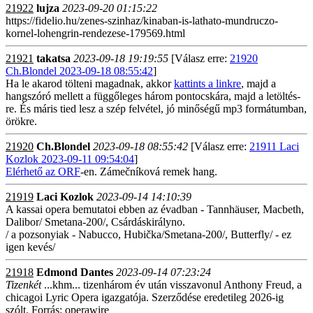
21922
lujza
2023-09-20 01:15:22
https://fidelio.hu/zenes-szinhaz/kinaban-is-lathato-mundruczo-
kornel-lohengrin-rendezese-179569.html
21921
takatsa
2023-09-18 19:19:55
[Válasz erre:
21920
Ch.Blondel 2023-09-18 08:55:42
]
Ha le akarod tölteni magadnak, akkor
kattints a linkre
, majd a
hangszóró mellett a függőleges három pontocskára, majd a letöltés-
re. És máris tied lesz a szép felvétel, jó minőségű mp3 formátumban,
örökre.
21920
Ch.Blondel
2023-09-18 08:55:42
[Válasz erre:
21911 Laci
Kozlok 2023-09-11 09:54:04
]
Elérhető az ORF
-en. Zámečníková remek hang.
21919
Laci Kozlok
2023-09-14 14:10:39
A kassai opera bemutatoi ebben az évadban - Tannhäuser, Macbeth,
Dalibor/ Smetana-200/, Csárdáskirályno.
/ a pozsonyiak - Nabucco, Hubička/Smetana-200/, Butterfly/ - ez
igen kevés/
21918
Edmond Dantes
2023-09-14 07:23:24
Tizenkét
...khm... tizenhárom év után visszavonul Anthony Freud, a
chicagoi Lyric Opera igazgatója. Szerződése eredetileg 2026-ig
szólt. Forrás: operawire