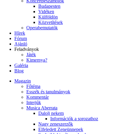
Koncertbeszámolók
Budapesten
Vidéken
Külföldön
Közvetítések
Operabemutatók
Hírek
Fórum
Ajánló
Feladványok
Játék
Kimernya?
Galéria
Blog
Magazin
Főtéma
Esszék és tanulmányok
Kommentár
Interjúk
Musica Aberrata
Dalolj nekem
Információk a sorozathoz
Nagy zeneszerzők
Elfeledett Zeneünnepek