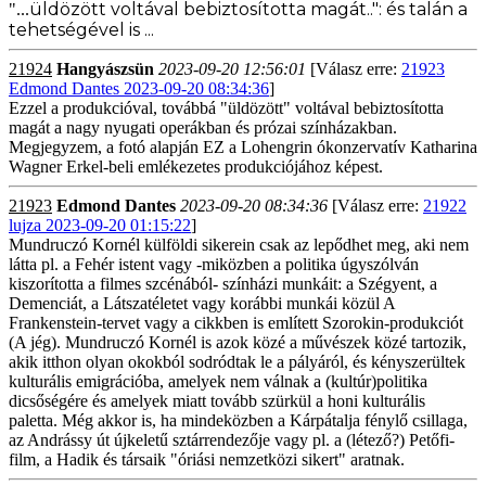
üldözött voltával bebiztosította magát..": és talán a
"...
tehetségével is ...
21924
Hangyászsün
2023-09-20 12:56:01
[Válasz erre:
21923
Edmond Dantes 2023-09-20 08:34:36
]
Ezzel a produkcióval, továbbá "üldözött" voltával bebiztosította
magát a nagy nyugati operákban és prózai színházakban.
Megjegyzem, a fotó alapján EZ a Lohengrin ókonzervatív Katharina
Wagner Erkel-beli emlékezetes produkciójához képest.
21923
Edmond Dantes
2023-09-20 08:34:36
[Válasz erre:
21922
lujza 2023-09-20 01:15:22
]
Mundruczó Kornél külföldi sikerein csak az lepődhet meg, aki nem
látta pl. a Fehér istent vagy -miközben a politika úgyszólván
kiszorította a filmes szcénából- színházi munkáit: a Szégyent, a
Demenciát, a Látszatéletet vagy korábbi munkái közül A
Frankenstein-tervet vagy a cikkben is említett Szorokin-produkciót
(A jég). Mundruczó Kornél is azok közé a művészek közé tartozik,
akik itthon olyan okokból sodródtak le a pályáról, és kényszerültek
kulturális emigrációba, amelyek nem válnak a (kultúr)politika
dicsőségére és amelyek miatt tovább szürkül a honi kulturális
paletta. Még akkor is, ha mindeközben a Kárpátalja fénylő csillaga,
az Andrássy út újkeletű sztárrendezője vagy pl. a (létező?) Petőfi-
film, a Hadik és társaik "óriási nemzetközi sikert" aratnak.