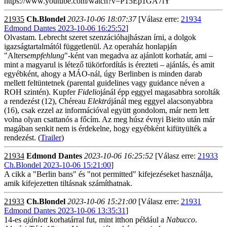
https://www.youtube.com/watch?v=P15Ep1GA7iY
21935
Ch.Blondel
2023-10-06 18:07:37
[Válasz erre:
21934
Edmond Dantes 2023-10-06 16:25:52
]
Olvastam. Lebrecht szeret szenzációhajhászan írni, a dolgok
igazságtartalmától függetlenül. Az operaház honlapján
"Alters
empfehlung
"-ként van megadva az ajánlott korhatár, ami –
mint a magyarul is létező tükörfordítás is érezteti – ajánlás, és amit
egyébként, ahogy a MÁO-nál, úgy Berlinben is minden darab
mellett feltüntetnek (parental guidelines vagy guidance néven a
ROH szintén). Kupfer
Fidelio
jánál épp eggyel magasabbra sorolták
a rendezést (12), Chéreau
Elektrá
jánál meg eggyel alacsonyabbra
(16), csak ezzel az információval együtt gondolom, már nem lett
volna olyan csattanós a főcím. Az meg húsz évnyi Bieito után már
magában senkit nem is érdekelne, hogy egyébként kifütyülték a
rendezést. (
Trailer
)
21934
Edmond Dantes
2023-10-06 16:25:52
[Válasz erre:
21933
Ch.Blondel 2023-10-06 15:21:00
]
A cikk a "Berlin bans" és "not permitted" kifejezéseket használja,
amik kifejezetten tiltásnak számíthatnak.
21933
Ch.Blondel
2023-10-06 15:21:00
[Válasz erre:
21931
Edmond Dantes 2023-10-06 13:35:31
]
14-es
ajánlott
korhatárral fut, mint itthon például a
Nabucco
.