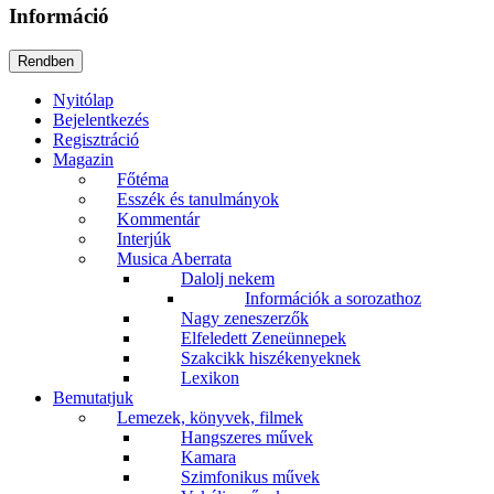
Információ
Nyitólap
Bejelentkezés
Regisztráció
Magazin
Főtéma
Esszék és tanulmányok
Kommentár
Interjúk
Musica Aberrata
Dalolj nekem
Információk a sorozathoz
Nagy zeneszerzők
Elfeledett Zeneünnepek
Szakcikk hiszékenyeknek
Lexikon
Bemutatjuk
Lemezek, könyvek, filmek
Hangszeres művek
Kamara
Szimfonikus művek