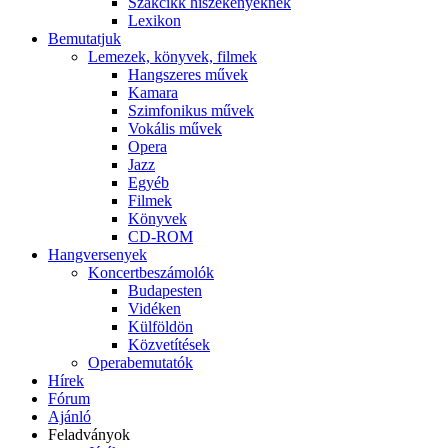
Szakcikk hiszékenyeknek
Lexikon
Bemutatjuk
Lemezek, könyvek, filmek
Hangszeres művek
Kamara
Szimfonikus művek
Vokális művek
Opera
Jazz
Egyéb
Filmek
Könyvek
CD-ROM
Hangversenyek
Koncertbeszámolók
Budapesten
Vidéken
Külföldön
Közvetítések
Operabemutatók
Hírek
Fórum
Ajánló
Feladványok