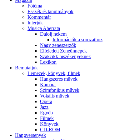
Magazin
Főtéma
Esszék és tanulmányok
Kommentár
Interjúk
Musica Aberrata
Dalolj nekem
Információk a sorozathoz
Nagy zeneszerzők
Elfeledett Zeneünnepek
Szakcikk hiszékenyeknek
Lexikon
Bemutatjuk
Lemezek, könyvek, filmek
Hangszeres művek
Kamara
Szimfonikus művek
Vokális művek
Opera
Jazz
Egyéb
Filmek
Könyvek
CD-ROM
Hangversenyek