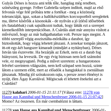
Gulyás Dénes is hozza ami telik tőle, hangilag még rendben,
színészileg gyenge. Felber Gabriella szépen indított, majd az első
felvonás vége felé próbára tette a fortékat - meg a közönség
toleranciáját, igaz, sokan a hallókészülékes korcsoportból sereglettek
ma, illetve kísérőik a kisonokák - de nyilván a jó ízlésű idősebbek
(és fiatalabbak) csak sajnálkozni tudtak, hogy látták ezt a szerepet
kiemelkedőbb interpretációban. A Csárdás alatt már annyira visított a
művésznő, hogy az már hallgathatatlan volt. Persze taps megint. A
többi szereplő végig asszisztálta-mórikálta a darabot, így
biztosították, hogy végig lehetett játszani. A zenekar tompán játszott,
itt-ott egy-két hangszer kimaradt (mindjárt a nyitányban), Dénes
István tán észrevette. Ha bezárják az Erkelt, nem ez a darab fog
hiányozni, ha leveszik. De egy évig biztosan nem kell számolni
vele, ez megnyugtató. Pedig a művet szeretem: a hungarotonos
felvétel szerintem világszám, nem kell színpad sem hozzá, szinte
látom a szemem előtt, mert az előadók a hangjukkal is zseniálisan
játszanak. Mindig jól szórakozom rajta, s persze zenei élményt is
nyújt, élen Ágay Karolával. Mégiscsak el lehetett énekelni azt a
Csárdást?
11279
kalahari
2006-01-15 21:11:17
[Válasz erre:
11278 von
Hause aus Kannibal und Menschenfresser 2006-01-15 21:07:42
]
Momo? Az összesen. Én már csembalózni is láttam.
11278
von Hause aus Kannibal und Menschenfresser
2006-01-