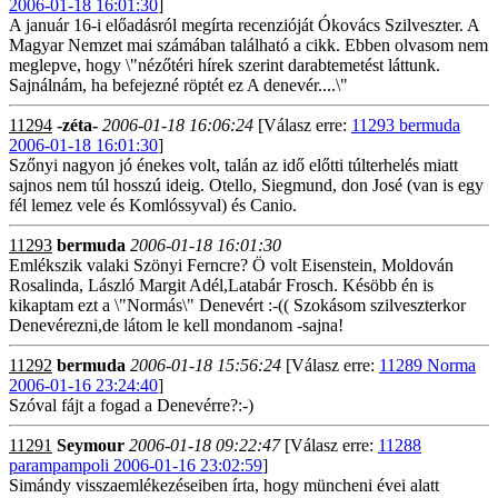
2006-01-18 16:01:30
]
A január 16-i előadásról megírta recenzióját Ókovács Szilveszter. A
Magyar Nemzet mai számában található a cikk. Ebben olvasom nem
meglepve, hogy \"nézőtéri hírek szerint darabtemetést láttunk.
Sajnálnám, ha befejezné röptét ez A denevér....\"
11294
-zéta-
2006-01-18 16:06:24
[Válasz erre:
11293 bermuda
2006-01-18 16:01:30
]
Szőnyi nagyon jó énekes volt, talán az idő előtti túlterhelés miatt
sajnos nem túl hosszú ideig. Otello, Siegmund, don José (van is egy
fél lemez vele és Komlóssyval) és Canio.
11293
bermuda
2006-01-18 16:01:30
Emlékszik valaki Szönyi Ferncre? Ö volt Eisenstein, Moldován
Rosalinda, László Margit Adél,Latabár Frosch. Késöbb én is
kikaptam ezt a \"Normás\" Denevért :-(( Szokásom szilveszterkor
Denevérezni,de látom le kell mondanom -sajna!
11292
bermuda
2006-01-18 15:56:24
[Válasz erre:
11289 Norma
2006-01-16 23:24:40
]
Szóval fájt a fogad a Denevérre?:-)
11291
Seymour
2006-01-18 09:22:47
[Válasz erre:
11288
parampampoli 2006-01-16 23:02:59
]
Simándy visszaemlékezéseiben írta, hogy müncheni évei alatt