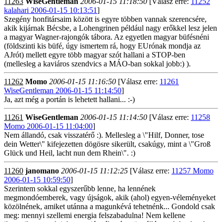
11263
WiseGentleman
2006-01-15 11:18:50
[Válasz erre:
11252
kalahari 2006-01-15 10:13:51
]
Szegény honfitársaim között is egyre többen vannak szerencsére,
akik kijárnak Bécsbe, a Lohengrinen például nagy erőkkel lesz jelen
a magyar Wagner-rajongók tábora. Az egyetlen magyar büfésnéni
(földszinti kis büfé, úgy ismertem rá, hogy EUrónak mondja az
AJrót) mellett egyre több magyar szót hallani a STOP-ben
(mellesleg a kaviáros szendvics a MÁO-ban sokkal jobb:) ).
11262
Momo
2006-01-15 11:16:50
[Válasz erre:
11261
WiseGentleman 2006-01-15 11:14:50
]
Ja, azt még a portán is lehetett hallani... :-)
11261
WiseGentleman
2006-01-15 11:14:50
[Válasz erre:
11258
Momo 2006-01-15 11:04:00
]
Nem állandó, csak visszatérő :). Mellesleg a \"Hilf, Donner, tose
dein Wetter\" kifejezetten dögösre sikerült, csakúgy, mint a \"Groß
Glück und Heil, lacht nun dem Rhein\". :)
11260
janomano
2006-01-15 11:12:25
[Válasz erre:
11257 Momo
2006-01-15 10:59:50
]
Szerintem sokkal egyszerűbb lenne, ha lennének
megmondóemberek, vagy újságok, akik (ahol) egyen-véleményeket
közölnének, amiket utánna a magunkévá tehetnénk... Gondold csak
meg: mennyi szellemi energia felszabadulna! Nem kellene