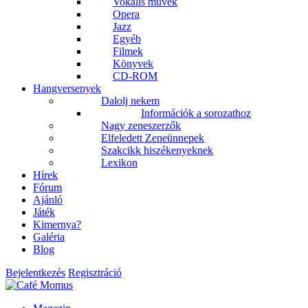
Vokális művek
Opera
Jazz
Egyéb
Filmek
Könyvek
CD-ROM
Hangversenyek
Dalolj nekem
Információk a sorozathoz
Nagy zeneszerzők
Elfeledett Zeneünnepek
Szakcikk hiszékenyeknek
Lexikon
Hírek
Fórum
Ajánló
Játék
Kimernya?
Galéria
Blog
Bejelentkezés
Regisztráció