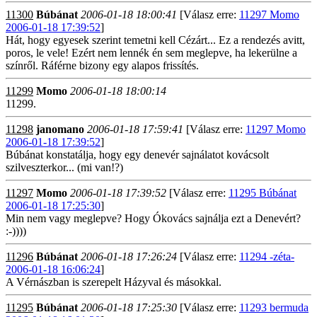
11300
Búbánat
2006-01-18 18:00:41
[Válasz erre:
11297 Momo
2006-01-18 17:39:52
]
Hát, hogy egyesek szerint temetni kell Cézárt... Ez a rendezés avitt,
poros, le vele! Ezért nem lennék én sem meglepve, ha lekerülne a
színről. Ráférne bizony egy alapos frissítés.
11299
Momo
2006-01-18 18:00:14
11299.
11298
janomano
2006-01-18 17:59:41
[Válasz erre:
11297 Momo
2006-01-18 17:39:52
]
Búbánat konstatálja, hogy egy denevér sajnálatot kovácsolt
szilveszterkor... (mi van!?)
11297
Momo
2006-01-18 17:39:52
[Válasz erre:
11295 Búbánat
2006-01-18 17:25:30
]
Min nem vagy meglepve? Hogy Ókovács sajnálja ezt a Denevért?
:-))))
11296
Búbánat
2006-01-18 17:26:24
[Válasz erre:
11294 -zéta-
2006-01-18 16:06:24
]
A Vérnászban is szerepelt Házyval és másokkal.
11295
Búbánat
2006-01-18 17:25:30
[Válasz erre:
11293 bermuda