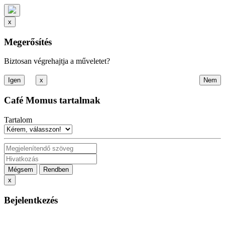
x
Megerősítés
Biztosan végrehajtja a műveletet?
x
Café Momus tartalmak
Tartalom
Mégsem
Rendben
x
Bejelentkezés