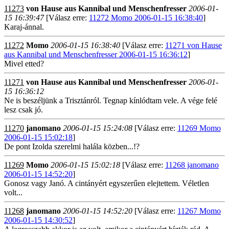
11273
von Hause aus Kannibal und Menschenfresser
2006-01-
15 16:39:47
[Válasz erre:
11272 Momo 2006-01-15 16:38:40
]
Karaj-ánnal.
11272
Momo
2006-01-15 16:38:40
[Válasz erre:
11271 von Hause
aus Kannibal und Menschenfresser 2006-01-15 16:36:12
]
Mivel etted?
11271
von Hause aus Kannibal und Menschenfresser
2006-01-
15 16:36:12
Ne is beszéljünk a Trisztánról. Tegnap kínlódtam vele. A vége felé
lesz csak jó.
11270
janomano
2006-01-15 15:24:08
[Válasz erre:
11269 Momo
2006-01-15 15:02:18
]
De pont Izolda szerelmi halála közben...!?
11269
Momo
2006-01-15 15:02:18
[Válasz erre:
11268 janomano
2006-01-15 14:52:20
]
Gonosz vagy Janó. A cintányért egyszerűen elejtettem. Véletlen
volt...
11268
janomano
2006-01-15 14:52:20
[Válasz erre:
11267 Momo
2006-01-15 14:30:52
]