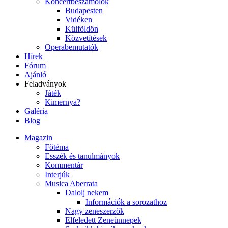
Koncertbeszámolók
Budapesten
Vidéken
Külföldön
Közvetítések
Operabemutatók
Hírek
Fórum
Ajánló
Feladványok
Játék
Kimernya?
Galéria
Blog
Magazin
Főtéma
Esszék és tanulmányok
Kommentár
Interjúk
Musica Aberrata
Dalolj nekem
Információk a sorozathoz
Nagy zeneszerzők
Elfeledett Zeneünnepek