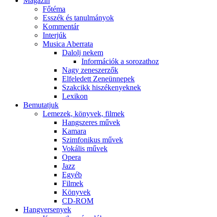
Magazin
Főtéma
Esszék és tanulmányok
Kommentár
Interjúk
Musica Aberrata
Dalolj nekem
Információk a sorozathoz
Nagy zeneszerzők
Elfeledett Zeneünnepek
Szakcikk hiszékenyeknek
Lexikon
Bemutatjuk
Lemezek, könyvek, filmek
Hangszeres művek
Kamara
Szimfonikus művek
Vokális művek
Opera
Jazz
Egyéb
Filmek
Könyvek
CD-ROM
Hangversenyek