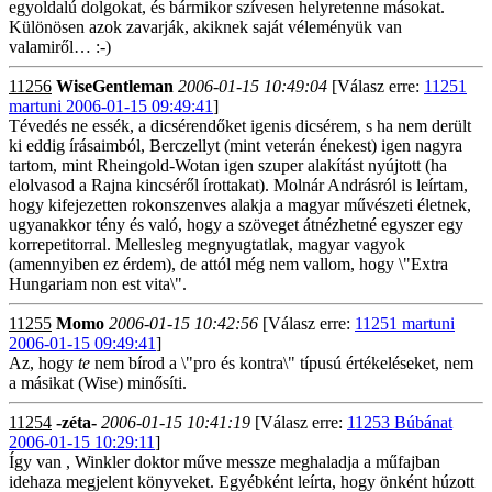
egyoldalú dolgokat, és bármikor szívesen helyretenne másokat.
Különösen azok zavarják, akiknek saját véleményük van
valamiről… :-)
11256
WiseGentleman
2006-01-15 10:49:04
[Válasz erre:
11251
martuni 2006-01-15 09:49:41
]
Tévedés ne essék, a dicsérendőket igenis dicsérem, s ha nem derült
ki eddig írásaimból, Berczellyt (mint veterán énekest) igen nagyra
tartom, mint Rheingold-Wotan igen szuper alakítást nyújtott (ha
elolvasod a Rajna kincséről írottakat). Molnár Andrásról is leírtam,
hogy kifejezetten rokonszenves alakja a magyar művészeti életnek,
ugyanakkor tény és való, hogy a szöveget átnézhetné egyszer egy
korrepetitorral. Mellesleg megnyugtatlak, magyar vagyok
(amennyiben ez érdem), de attól még nem vallom, hogy \"Extra
Hungariam non est vita\".
11255
Momo
2006-01-15 10:42:56
[Válasz erre:
11251 martuni
2006-01-15 09:49:41
]
Az, hogy
te
nem bírod a \"pro és kontra\" típusú értékeléseket, nem
a másikat (Wise) minősíti.
11254
-zéta-
2006-01-15 10:41:19
[Válasz erre:
11253 Búbánat
2006-01-15 10:29:11
]
Így van , Winkler doktor műve messze meghaladja a műfajban
idehaza megjelent könyveket. Egyébként leírta, hogy önként húzott