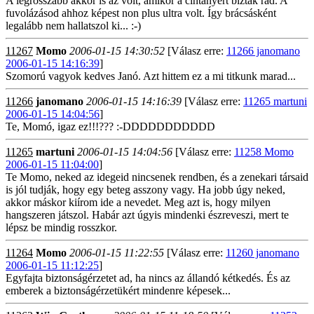
A legrosszabb akkor is az volt, amikor a cintányért bízták rád. A
fuvolázásod ahhoz képest non plus ultra volt. Így brácsásként
legalább nem hallatszol ki... :-)
11267
Momo
2006-01-15 14:30:52
[Válasz erre:
11266 janomano
2006-01-15 14:16:39
]
Szomorú vagyok kedves Janó. Azt hittem ez a mi titkunk marad...
11266
janomano
2006-01-15 14:16:39
[Válasz erre:
11265 martuni
2006-01-15 14:04:56
]
Te, Momó, igaz ez!!!??? :-DDDDDDDDDDD
11265
martuni
2006-01-15 14:04:56
[Válasz erre:
11258 Momo
2006-01-15 11:04:00
]
Te Momo, neked az idegeid nincsenek rendben, és a zenekari társaid
is jól tudják, hogy egy beteg asszony vagy. Ha jobb úgy neked,
akkor máskor kiírom ide a nevedet. Meg azt is, hogy milyen
hangszeren játszol. Habár azt úgyis mindenki észreveszi, mert te
lépsz be mindig rosszkor.
11264
Momo
2006-01-15 11:22:55
[Válasz erre:
11260 janomano
2006-01-15 11:12:25
]
Egyfajta biztonságérzetet ad, ha nincs az állandó kétkedés. És az
emberek a biztonságérzetükért mindenre képesek...