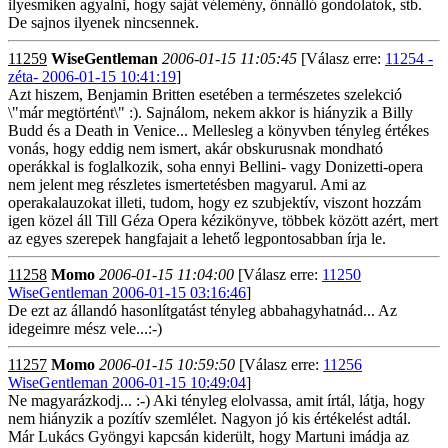
ilyesmiken agyalni, hogy saját vélemény, önnálló gondolatok, stb.
De sajnos ilyenek nincsennek.
11259
WiseGentleman
2006-01-15 11:05:45
[Válasz erre:
11254 -
zéta- 2006-01-15 10:41:19
]
Azt hiszem, Benjamin Britten esetében a természetes szelekció
\"már megtörtént\" :). Sajnálom, nekem akkor is hiányzik a Billy
Budd és a Death in Venice... Mellesleg a könyvben tényleg értékes
vonás, hogy eddig nem ismert, akár obskurusnak mondható
operákkal is foglalkozik, soha ennyi Bellini- vagy Donizetti-opera
nem jelent meg részletes ismertetésben magyarul. Ami az
operakalauzokat illeti, tudom, hogy ez szubjektív, viszont hozzám
igen közel áll Till Géza Opera kézikönyve, többek között azért, mert
az egyes szerepek hangfajait a lehető legpontosabban írja le.
11258
Momo
2006-01-15 11:04:00
[Válasz erre:
11250
WiseGentleman 2006-01-15 03:16:46
]
De ezt az állandó hasonlítgatást tényleg abbahagyhatnád... Az
idegeimre mész vele...:-)
11257
Momo
2006-01-15 10:59:50
[Válasz erre:
11256
WiseGentleman 2006-01-15 10:49:04
]
Ne magyarázkodj... :-) Aki tényleg elolvassa, amit írtál, látja, hogy
nem hiányzik a pozítív szemlélet. Nagyon jó kis értékelést adtál.
Már Lukács Gyöngyi kapcsán kiderült, hogy Martuni imádja az