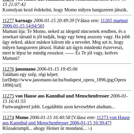
15 21:07:42
Komolyan kezd érdekelni, hogy Momo milyen hangszeren játszik.
11277
karnagy
2006-01-15 20:49:39
[Válasz erre:
11265 martuni
2006-01-15 14:04:56
]
Martuni írja: Te Momo, neked az idegeid nincsenek rendben, és a
zenekari társaid is jól tudják, hogy egy beteg asszony vagy. Ha jobb
úgy neked, akkor máskor kiírom ide a nevedet. Meg azt is, hogy
milyen hangszeren játszol. Habár azt úgyis mindenki észreveszi,
mert te lépsz be mindig rosszkor. ------ És Te jól vagy, kedves
Martuni?
11276
janomano
2006-01-15 19:45:06
Találtam egy szép, régi képet:
[url]http://www.janomano.tar.hu/budapest_opera_1896.jpg;Opera
1896[/url]
11275
von Hause aus Kannibal und Menschenfresser
2006-01-
15 16:41:55
Furtwanglerrel jobb. Legalábbis azon kevesebbet aludtam...
11274
Momo
2006-01-15 16:40:58
[Válasz erre:
11273 von Hause
aus Kannibal und Menschenfresser 2006-01-15 16:39:47
]
Rózsakrumpli... ahogy Heiner úr mondaná... :-)