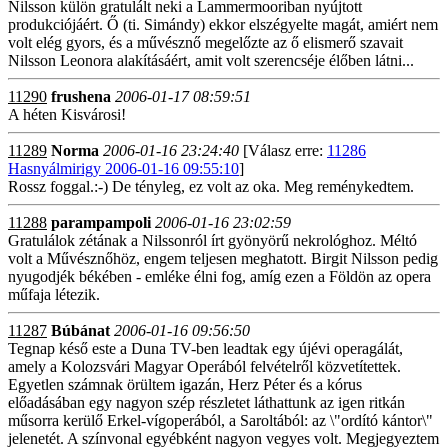
Nilsson külön gratulált neki a Lammermooriban nyújtott
produkciójáért. Ő (ti. Simándy) ekkor elszégyelte magát, amiért nem
volt elég gyors, és a művésznő megelőzte az ő elismerő szavait
Nilsson Leonora alakításáért, amit volt szerencséje élőben látni...
11290
frushena
2006-01-17 08:59:51
A héten Kisvárosi!
11289
Norma
2006-01-16 23:24:40
[Válasz erre:
11286
Hasnyálmirigy 2006-01-16 09:55:10
]
Rossz foggal.:-) De tényleg, ez volt az oka. Meg reménykedtem.
11288
parampampoli
2006-01-16 23:02:59
Gratulálok zétának a Nilssonról írt gyönyörű nekrológhoz. Méltó
volt a Művésznőhöz, engem teljesen meghatott. Birgit Nilsson pedig
nyugodjék békében - emléke élni fog, amíg ezen a Földön az opera
műfaja létezik.
11287
Búbánat
2006-01-16 09:56:50
Tegnap késő este a Duna TV-ben leadtak egy újévi operagálát,
amely a Kolozsvári Magyar Operából felvételről közvetítettek.
Egyetlen számnak örültem igazán, Herz Péter és a kórus
előadásában egy nagyon szép részletet láthattunk az igen ritkán
műsorra kerülő Erkel-vígoperából, a Saroltából: az \"ordító kántor\"
jelenetét. A színvonal egyébként nagyon vegyes volt. Megjegyeztem