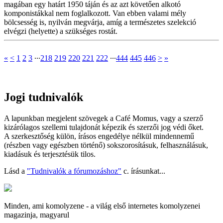
magában egy határt 1950 táján és az azt követően alkotó
komponistákkal nem foglalkozott. Van ebben valami mély
bölcsesség is, nyilván megvárja, amíg a természetes szelekció
elvégzi (helyette) a szükséges rostát.
«
<
1
2
3
∙∙∙
218
219
220
221
222
∙∙∙
444
445
446
>
»
Jogi tudnivalók
A lapunkban megjelent szövegek a Café Momus, vagy a szerző
kizárólagos szellemi tulajdonát képezik és szerzői jog védi őket.
A szerkesztőség külön, írásos engedélye nélkül mindennemű
(részben vagy egészben történő) sokszorosításuk, felhasználásuk,
kiadásuk és terjesztésük tilos.
Lásd a
"Tudnivalók a fórumozáshoz"
c. írásunkat...
Minden, ami komolyzene - a világ első internetes komolyzenei
magazinja, magyarul