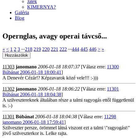
Játék
KIMERNYA?
Galéria
Blog
Opernglas, avagy operai távcső...
«
<
1
2
3
∙∙∙
218
219
220
221
222
∙∙∙
444
445
446
>
»
11303
janomano
2006-01-18 18:07:37
[Válasz erre:
11300
Búbánat 2006-01-18 18:00:41
]
A Denevér Cézár!? Képzavarok közé vele!!! :-)))
11302
janomano
2006-01-18 18:06:22
[Válasz erre:
11301
Búbánat 2006-01-18 18:04:38
]
A szilvesztereknek általában része a talmi ragyogás ettől függetlenül
is. :-)
11301
Búbánat
2006-01-18 18:04:38
[Válasz erre:
11298
janomano 2006-01-18 17:59:41
]
Szilveszter persze, örömmel látná viszont ezt a talmi \"ragyogást\"
jövő szilveszterkor is. Lelke rajta.