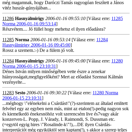
még magamnak, hogy Daróczi Tamás ragyogóan feszített a János
vitéz huszár-gúnyájában...
11286
Hasnyálmirigy
2006-01-16 09:55:10
[Válasz erre:
11285
Norma 2006-01-16 09:53:14
]
Részvétem.... Jó füllel hogy mehetsz el ilyen előadásra?
11285
Norma
2006-01-16 09:53:14
[Válasz erre:
11284
Hasnyálmirigy 2006-01-16 09:45:00
]
Rossz a szemem.:-) De a fülem jó volt.
11284
Hasnyálmirigy
2006-01-16 09:45:00
[Válasz erre:
11280
Norma 2006-01-15 23:10:31
]
Dénes István milyen minőségében vette észre a zenekar
hiányosságait,megfigyelőként? Mert az előadást Szennai Kálmán
vezényelte...
11283
Sesto
2006-01-16 09:30:22
[Válasz erre:
11280 Norma
2006-01-15 23:10:31
]
...méghogy \"elénekelni a Csárdást\"(?)-szerintem az általad emlitett
felvétel egy az egyben nem más, mint az etalon(!)-pedig nagyon sok
és kiemelkedö énekesnöhöz volt szerencsém live és7vagy akár
konzerven-L. Popp, J. Várady, I. Raimondi, S. Dussman etc.
(=egytöl egyig hires \"Rosalinde-k\"!),...DE ilyen Csárdás-
interpretációt még egyiküktöl sem kaptam(!), s akkor a szerep teljes