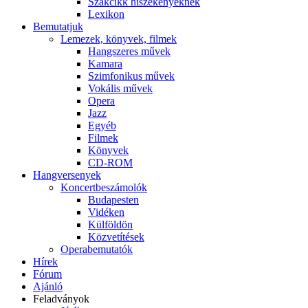
Szakcikk hiszékenyeknek
Lexikon
Bemutatjuk
Lemezek, könyvek, filmek
Hangszeres művek
Kamara
Szimfonikus művek
Vokális művek
Opera
Jazz
Egyéb
Filmek
Könyvek
CD-ROM
Hangversenyek
Koncertbeszámolók
Budapesten
Vidéken
Külföldön
Közvetítések
Operabemutatók
Hírek
Fórum
Ajánló
Feladványok