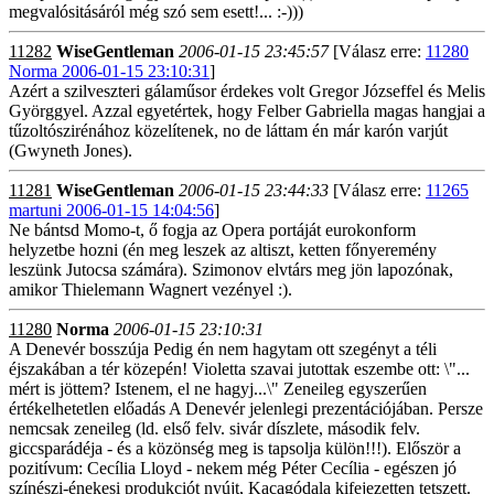
megvalósitásáról még szó sem esett!... :-)))
11282
WiseGentleman
2006-01-15 23:45:57
[Válasz erre:
11280
Norma 2006-01-15 23:10:31
]
Azért a szilveszteri gálaműsor érdekes volt Gregor Józseffel és Melis
Györggyel. Azzal egyetértek, hogy Felber Gabriella magas hangjai a
tűzoltószirénához közelítenek, no de láttam én már karón varjút
(Gwyneth Jones).
11281
WiseGentleman
2006-01-15 23:44:33
[Válasz erre:
11265
martuni 2006-01-15 14:04:56
]
Ne bántsd Momo-t, ő fogja az Opera portáját eurokonform
helyzetbe hozni (én meg leszek az altiszt, ketten főnyeremény
leszünk Jutocsa számára). Szimonov elvtárs meg jön lapozónak,
amikor Thielemann Wagnert vezényel :).
11280
Norma
2006-01-15 23:10:31
A Denevér bosszúja Pedig én nem hagytam ott szegényt a téli
éjszakában a tér közepén! Violetta szavai jutottak eszembe ott: \"...
mért is jöttem? Istenem, el ne hagyj...\" Zeneileg egyszerűen
értékelhetetlen előadás A Denevér jelenlegi prezentációjában. Persze
nemcsak zeneileg (ld. első felv. sivár díszlete, második felv.
giccsparádéja - és a közönség meg is tapsolja külön!!!). Először a
pozitívum: Cecília Lloyd - nekem még Péter Cecília - egészen jó
színészi-énekesi produkciót nyújt, Kacagódala kifejezetten tetszett.