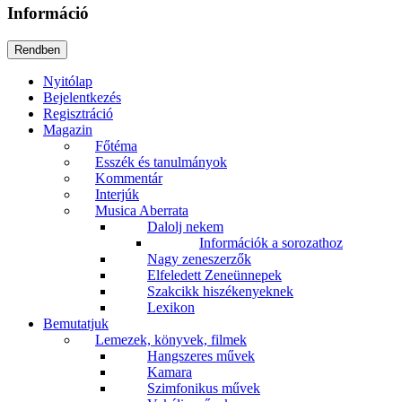
Információ
Nyitólap
Bejelentkezés
Regisztráció
Magazin
Főtéma
Esszék és tanulmányok
Kommentár
Interjúk
Musica Aberrata
Dalolj nekem
Információk a sorozathoz
Nagy zeneszerzők
Elfeledett Zeneünnepek
Szakcikk hiszékenyeknek
Lexikon
Bemutatjuk
Lemezek, könyvek, filmek
Hangszeres művek
Kamara
Szimfonikus művek