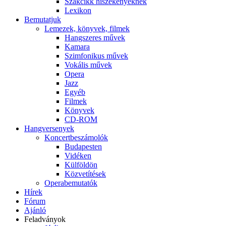
Szakcikk hiszékenyeknek
Lexikon
Bemutatjuk
Lemezek, könyvek, filmek
Hangszeres művek
Kamara
Szimfonikus művek
Vokális művek
Opera
Jazz
Egyéb
Filmek
Könyvek
CD-ROM
Hangversenyek
Koncertbeszámolók
Budapesten
Vidéken
Külföldön
Közvetítések
Operabemutatók
Hírek
Fórum
Ajánló
Feladványok