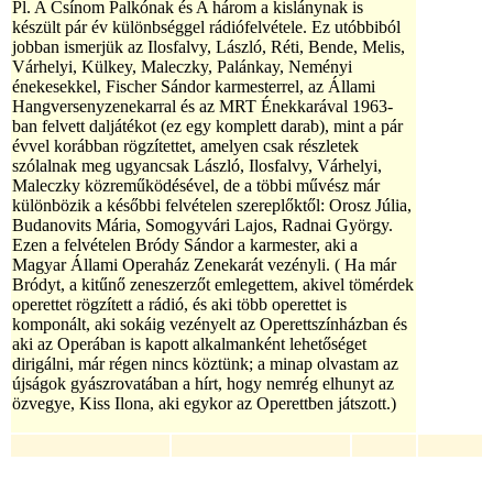
Pl. A Csínom Palkónak és A három a kislánynak is
készült pár év különbséggel rádiófelvétele. Ez utóbbiból
jobban ismerjük az Ilosfalvy, László, Réti, Bende, Melis,
Várhelyi, Külkey, Maleczky, Palánkay, Neményi
énekesekkel, Fischer Sándor karmesterrel, az Állami
Hangversenyzenekarral és az MRT Énekkarával 1963-
ban felvett daljátékot (ez egy komplett darab), mint a pár
évvel korábban rögzítettet, amelyen csak részletek
szólalnak meg ugyancsak László, Ilosfalvy, Várhelyi,
Maleczky közreműködésével, de a többi művész már
különbözik a későbbi felvételen szereplőktől: Orosz Júlia,
Budanovits Mária, Somogyvári Lajos, Radnai György.
Ezen a felvételen Bródy Sándor a karmester, aki a
Magyar Állami Operaház Zenekarát vezényli. ( Ha már
Bródyt, a kitűnő zeneszerzőt emlegettem, akivel tömérdek
operettet rögzített a rádió, és aki több operettet is
komponált, aki sokáig vezényelt az Operettszínházban és
aki az Operában is kapott alkalmanként lehetőséget
dirigálni, már régen nincs köztünk; a minap olvastam az
újságok gyászrovatában a hírt, hogy nemrég elhunyt az
özvegye, Kiss Ilona, aki egykor az Operettben játszott.)