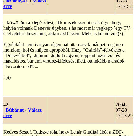
előzmény41
•
Válasz
07-28
erre
17:14:18
...köszönöm a kiegészitést, akkor ezek szerint csak úgy ahogy
helyén volnánk Denevér-ügyben, s ha most már végképp ´egy TV-
s felvételröl beszélünk, akkor azt hiszem Melis is benne volt(?)...
Egyébként nem is olyan régen hallottam-csak már azt meg nem
mondom, hol és milyen apropóból, Házy "Csárdás"-felvételét a
"Denevérböl",...hmmm...tudott nagyon, roppant tüzes volt és
magabiztos, bár ami virtuóz-kifejezést illeti, ott inkább maradok
"Favoritomnál"!...
:-)))
42
2004-
Búbánat
•
Válasz
07-28
erre
17:13:29
Kedves Sesto!. Tudsz-e róla, hogy Lehár Giudittájából a ZDF-