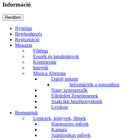
Információ
Nyitólap
Bejelentkezés
Regisztráció
Magazin
Főtéma
Esszék és tanulmányok
Kommentár
Interjúk
Musica Aberrata
Dalolj nekem
Információk a sorozathoz
Nagy zeneszerzők
Elfeledett Zeneünnepek
Szakcikk hiszékenyeknek
Lexikon
Bemutatjuk
Lemezek, könyvek, filmek
Hangszeres művek
Kamara
Szimfonikus művek