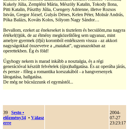
Kukely Júlia, Zempléni Mária, Mészöly Katalin, Tokody Ilona,
Pitti Katalin, Pászthy Júlia, Csengery Adrienne, illetve Rozsos
István, Gregor József, Gulyás Dénes, Kelen Péter, Molnár András,
Póka Balázs, Kováts Kolos, Sólyom Nagy Sándor…
Bevallom, ezeket az énekeseket is tisztelem és becsülöm,ma nagyra
értékel(t)jük, de az élmény megközelítőleg sem ugyanaz, mint
amelyre gyermek (ifjú) koromból emlékszem vissza - az akkori
nagyságokkal összevetve a „maiakat”, ugyanazokban az
operettekben. Ég és föld!
Úgyhogy nekem is marad inkább a nosztalgia, és a régi
generációval készült felvételek (újra)hallgatása. És az operába járás,
és persze - főleg a romantika korszakából - a hangversenyek
látogatása, hallgatása.
De még ne búcsúzzunk el egymástól...
39
Sesto
•
2004-
előzmény34
•
Válasz
07-27
erre
23:23:17