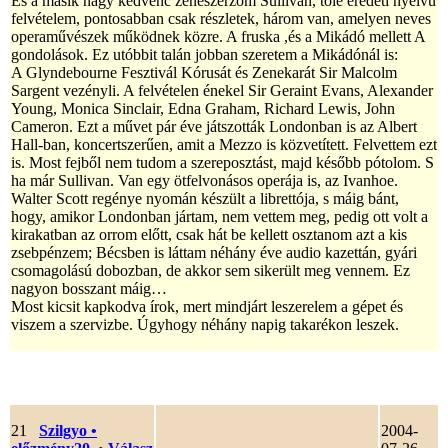
És a másik nagy kedvenc zeneszerzőm Sullivan, tőle eredeti nyelvű
felvételem, pontosabban csak részletek, három van, amelyen neves
operaművészek működnek közre. A fruska ,és a Mikádó mellett A
gondolások. Ez utóbbit talán jobban szeretem a Mikádónál is:
A Glyndebourne Fesztivál Kórusát és Zenekarát Sir Malcolm
Sargent vezényli. A felvételen énekel Sir Geraint Evans, Alexander
Young, Monica Sinclair, Edna Graham, Richard Lewis, John
Cameron. Ezt a művet pár éve játszották Londonban is az Albert
Hall-ban, koncertszerűen, amit a Mezzo is közvetített. Felvettem ezt
is. Most fejből nem tudom a szereposztást, majd később pótolom. S
ha már Sullivan. Van egy ötfelvonásos operája is, az Ivanhoe.
Walter Scott regénye nyomán készült a librettója, s máig bánt,
hogy, amikor Londonban jártam, nem vettem meg, pedig ott volt a
kirakatban az orrom előtt, csak hát be kellett osztanom azt a kis
zsebpénzem; Bécsben is láttam néhány éve audio kazettán, gyári
csomagolású dobozban, de akkor sem sikerült meg vennem. Ez
nagyon bosszant máig…
Most kicsit kapkodva írok, mert mindjárt leszerelem a gépet és
viszem a szervizbe. Úgyhogy néhány napig takarékon leszek.
21
Szilgyo
•
2004-