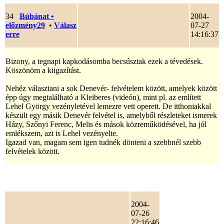
34
Búbánat
•
2004-
előzmény29
•
Válasz
07-27
erre
14:16:37
Bizony, a tegnapi kapkodásomba becsúsztak ezek a tévedések.
Köszönöm a kiigazítást.
Nehéz választani a sok Denevér- felvételem között, amelyek között
épp úgy megtalálható a Kleiberes (videón), mint pl. az említett
Lehel György vezényletével lemezre vett operett. De itthoniakkal
készült egy másik Denevér felvétel is, amelyből részleteket ismerek
Házy, Szőnyi Ferenc, Melis és mások közreműködésével, ha jól
emlékszem, azt is Lehel vezényelte.
Igazad van, magam sem igen tudnék dönteni a szebbnél szebb
felvételek között.
2004-
07-26
22:16:46