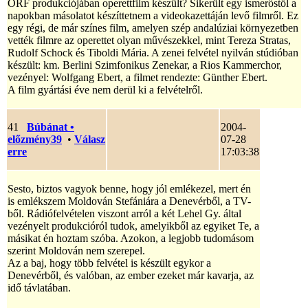
ORF produkciójában operettfilm készült? Sikerült egy ismerőstől a
napokban másolatot készíttetnem a videokazettáján levő filmről. Ez
egy régi, de már színes film, amelyen szép andalúziai környezetben
vették filmre az operettet olyan művészekkel, mint Tereza Stratas,
Rudolf Schock és Tiboldi Mária. A zenei felvétel nyilván stúdióban
készült: km. Berlini Szimfonikus Zenekar, a Rios Kammerchor,
vezényel: Wolfgang Ebert, a filmet rendezte: Günther Ebert.
A film gyártási éve nem derül ki a felvételről.
41
Búbánat
•
2004-
előzmény39
•
Válasz
07-28
erre
17:03:38
Sesto, biztos vagyok benne, hogy jól emlékezel, mert én
is emlékszem Moldován Stefániára a Denevérből, a TV-
ből. Rádiófelvételen viszont arról a két Lehel Gy. által
vezényelt produkcióról tudok, amelyikből az egyiket Te, a
másikat én hoztam szóba. Azokon, a legjobb tudomásom
szerint Moldován nem szerepel.
Az a baj, hogy több felvétel is készült egykor a
Denevérből, és valóban, az ember ezeket már kavarja, az
idő távlatában.