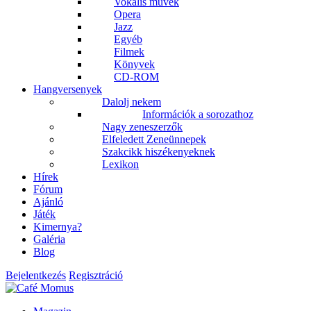
Vokális művek
Opera
Jazz
Egyéb
Filmek
Könyvek
CD-ROM
Hangversenyek
Dalolj nekem
Információk a sorozathoz
Nagy zeneszerzők
Elfeledett Zeneünnepek
Szakcikk hiszékenyeknek
Lexikon
Hírek
Fórum
Ajánló
Játék
Kimernya?
Galéria
Blog
Bejelentkezés
Regisztráció