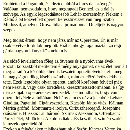
Említetted a Paganinit, és idézted abból a híres dal szövegét.
Valóban, nemcsodálom, hogy megragadt Benned, ez a dal és
szövege. Az egyik legcsodálatosabb Lehár-szerzemény. Nekem a
Rádió által közvetített operett-keresztmetszet van meg Szabó
Miklóssal, amelyen Orosz Júlia a primadonna. Duettjeik is nagyon
szépek.
Meg tudlak érteni, hogy nem jársz már az Operettbe. Én is már
csak elvétve fordulok meg ott. Hiába, ahogy fogalmaztál: „a régi
gárda nagyon hiányzik” - nekem is.
Az előző leveleimben főleg az ötvenes és a nyolcvanas évek
közötti korszakból merítettem élmény anyagomat, de az élet nem áll
meg: a rádió a későbbiekben is készített operettfelvételeket – még
ha nagyságrendileg kisebb számban, mint az előző évtizedekben
tette. Ezek legtöbbje olyan operett, amiből korábban felvétel még
nem készült, vagy csak töredékes, keresztmetszetformában. És így
már az újabb operaénekes nemzedék is elmondhatta, hogy van
operettfelvétele a rádióban. Néhány cím és név a jelenből: Lehár:
Giuditta, Paganini, Cigányszerelem, Kacsóh: János vitéz, Kálmán:
Marica grófnő, Montmarte-i ibolya, Cirkuszhercegnő, Josephine
császárné, Huszka: Lili bárónő, Szirmai: Alexandra, Offenbach:
Párizsi élet, Millöcker: A koldusdiák…És készültek szintén szóló
lemezek operettekből.
Ezeken a felvételeken találkozhattunk először: Kincses Veronika,