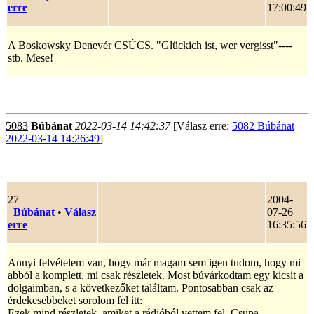
erre
17:00:49
A Boskowsky Denevér CSÚCS. "Glückich ist, wer vergisst"----
stb. Mese!
5083
Búbánat
2022-03-14 14:42:37
[Válasz erre:
5082 Búbánat
2022-03-14 14:26:49
]
27
2004-
Búbánat
•
Válasz
07-26
erre
16:35:56
Annyi felvételem van, hogy már magam sem igen tudom, hogy mi
abból a komplett, mi csak részletek. Most búvárkodtam egy kicsit a
dolgaimban, s a következőket találtam. Pontosabban csak az
érdekesebbeket sorolom fel itt:
Ezek mind részletek, amiket a rádióból vettem fel. Csupa