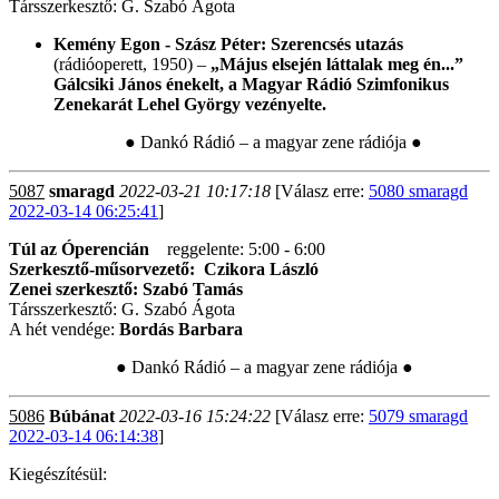
Társszerkesztő: G. Szabó Ágota
Kemény Egon - Szász Péter: Szerencsés utazás
(rádióoperett, 1950) –
„Május elsején láttalak meg én...”
Gálcsiki János énekelt, a Magyar Rádió Szimfonikus
Zenekarát Lehel György vezényelte.
● Dankó Rádió – a magyar zene rádiója ●
5087
smaragd
2022-03-21 10:17:18
[Válasz erre:
5080 smaragd
2022-03-14 06:25:41
]
Túl az Óperencián
reggelente: 5:00 - 6:00
Szerkesztő-műsorvezető: Czikora László
Zenei szerkesztő: Szabó Tamás
Társszerkesztő: G. Szabó Ágota
A hét vendége:
Bordás Barbara
● Dankó Rádió – a magyar zene rádiója ●
5086
Búbánat
2022-03-16 15:24:22
[Válasz erre:
5079 smaragd
2022-03-14 06:14:38
]
Kiegészítésül: