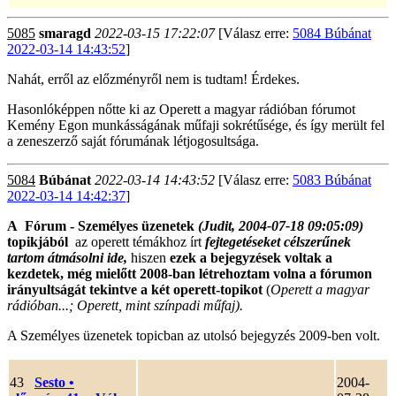
5085
smaragd
2022-03-15 17:22:07
[Válasz erre:
5084 Búbánat
2022-03-14 14:43:52
]
Nahát, erről az előzményről nem is tudtam! Érdekes.
Hasonlóképpen nőtte ki az Operett a magyar rádióban fórumot
Kemény Egon munkásságának műfaji sokrétűsége, és így merült fel
a zeneszerző saját fórumának létjogosultsága.
5084
Búbánat
2022-03-14 14:43:52
[Válasz erre:
5083 Búbánat
2022-03-14 14:42:37
]
A Fórum - Személyes üzenetek
(Judit, 2004-07-18 09:05:09)
topikjából
az operett témákhoz írt
fejtegetéseket célszerűnek
tartom átmásolni ide,
hiszen
ezek a bejegyzések voltak a
kezdetek, még mielőtt 2008-ban létrehoztam volna a fórumon
irányultságát tekintve a két operett-topikot
(
Operett a magyar
rádióban...; Operett, mint színpadi műfaj).
A Személyes üzenetek topicban az utolsó bejegyzés 2009-ben volt.
43
Sesto
•
2004-