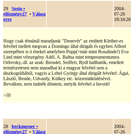
29
Sesto
•
2004-
előzmény27
•
Válasz
07-26
erre
18:34:28
Hogy csak témánál maradjunk "Denevér" az emlitett Kleiber-es
felvétel mellett megvan a Domingo által dirigált és egyben Alfred
szerepében is ö énekel amelyben Popp(=már mint Rosalinde!) Eva
Lind mint vérszegény Adél, A. Baltsa mint temperamentumos
Orlovsky,-ill. az urak: Brendel, Seiffert, Rydl hallhatók, emellett
természetesen nem maradhat ki a magyar felvétel sem a
diszkográfiából, vagyis a Lehel György által dirigált felvétel: Ágai,
László, Bende, Udvardy, Külkey etc. közremüködésével.
Bevallom, nem tudnék dönteni, melyik felvétel a favorit!
:-)))
28
beckmesser
•
2004-
előzmény27
•
Válasz
07-26