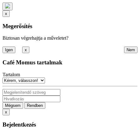
x
Megerősítés
Biztosan végrehajtja a műveletet?
x
Café Momus tartalmak
Tartalom
Mégsem
Rendben
x
Bejelentkezés