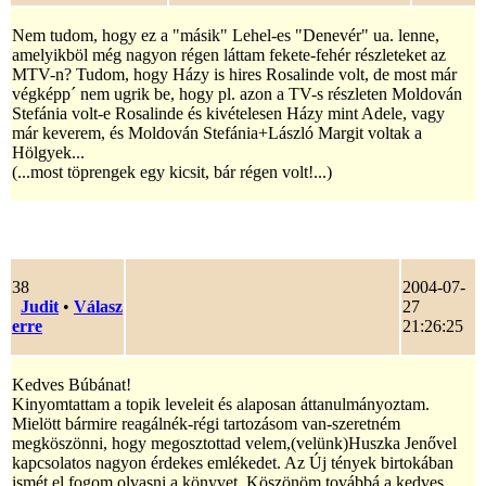
Nem tudom, hogy ez a "másik" Lehel-es "Denevér" ua. lenne,
amelyikböl még nagyon régen láttam fekete-fehér részleteket az
MTV-n? Tudom, hogy Házy is hires Rosalinde volt, de most már
végképp´ nem ugrik be, hogy pl. azon a TV-s részleten Moldován
Stefánia volt-e Rosalinde és kivételesen Házy mint Adele, vagy
már keverem, és Moldován Stefánia+László Margit voltak a
Hölgyek...
(...most töprengek egy kicsit, bár régen volt!...)
38
2004-07-
Judit
•
Válasz
27
erre
21:26:25
Kedves Búbánat!
Kinyomtattam a topik leveleit és alaposan áttanulmányoztam.
Mielött bármire reagálnék-régi tartozásom van-szeretném
megköszönni, hogy megosztottad velem,(velünk)Huszka Jenővel
kapcsolatos nagyon érdekes emlékedet. Az Új tények birtokában
ismét el fogom olvasni a könyvet. Köszönöm továbbá a kedves