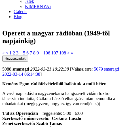
Játék
KIMERNYA?
Galéria
Blog
Operett a magyar rádióban (1949-től
napjainkig)
«
<
1
2
3
∙∙∙
5
6
7
8
9
∙∙∙
106
107
108
>
»
5088
smaragd
2022-03-21 10:22:38
[Válasz erre:
5079 smaragd
2022-03-14 06:14:38
]
Kemény Egon rádiófelvételeiből hallottuk a múlt héten
A vasárnapi adást a nagyzenekarra hangszerelt vidám foxtrot
táncszám indította, Czikora László elhangzása után bemondta a
műadatokat (megjegyzem, hogy ez így van rendjén :-))
Túl az Óperencián
reggelente: 5:00 - 6:00
Szerkesztő-műsorvezető: Czikora László
Zenei szerkesztő: Szabó Tamás