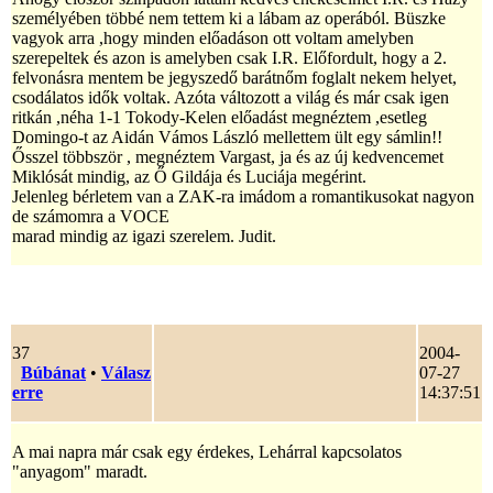
személyében többé nem tettem ki a lábam az operából. Büszke
vagyok arra ,hogy minden előadáson ott voltam amelyben
szerepeltek és azon is amelyben csak I.R. Előfordult, hogy a 2.
felvonásra mentem be jegyszedő barátnőm foglalt nekem helyet,
csodálatos idők voltak. Azóta változott a világ és már csak igen
ritkán ,néha 1-1 Tokody-Kelen előadást megnéztem ,esetleg
Domingo-t az Aidán Vámos László mellettem ült egy sámlin!!
Ősszel többször , megnéztem Vargast, ja és az új kedvencemet
Miklósát mindig, az Ő Gildája és Luciája megérint.
Jelenleg bérletem van a ZAK-ra imádom a romantikusokat nagyon
de számomra a VOCE
marad mindig az igazi szerelem. Judit.
37
2004-
Búbánat
•
Válasz
07-27
erre
14:37:51
A mai napra már csak egy érdekes, Lehárral kapcsolatos
"anyagom" maradt.