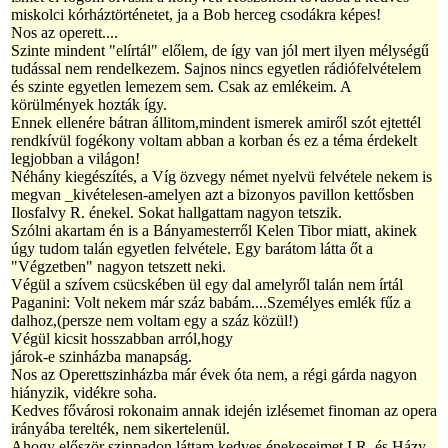
miskolci kórháztörténetet, ja a Bob herceg csodákra képes!
Nos az operett....
Szinte mindent "elírtál" előlem, de így van jól mert ilyen mélységű
tudással nem rendelkezem. Sajnos nincs egyetlen rádiófelvételem
és szinte egyetlen lemezem sem. Csak az emlékeim. A
körülmények hozták így.
Ennek ellenére bátran állitom,mindent ismerek amiről szót ejtettél
rendkívül fogékony voltam abban a korban és ez a téma érdekelt
legjobban a világon!
Néhány kiegészítés, a Víg özvegy német nyelvü felvétele nekem is
megvan _kivételesen-amelyen azt a bizonyos pavillon kettősben
Ilosfalvy R. énekel. Sokat hallgattam nagyon tetszik.
Szólni akartam én is a Bányamesterről Kelen Tibor miatt, akinek
úgy tudom talán egyetlen felvétele. Egy barátom látta őt a
"Végzetben" nagyon tetszett neki.
Végül a szívem csücskében ül egy dal amelyről talán nem írtál
Paganini: Volt nekem már száz babám....Személyes emlék fűz a
dalhoz,(persze nem voltam egy a száz közül!)
Végül kicsit hosszabban arról,hogy
járok-e szinházba manapság.
Nos az Operettszinházba már évek óta nem, a régi gárda nagyon
hiányzik, vidékre soha.
Kedves fővárosi rokonaim annak idején izlésemet finoman az opera
irányába terelték, nem sikertelenül.
Ahogy először szinpadon láttam kedves énekeseimet I.R. és Házy