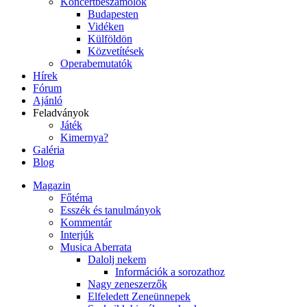
Koncertbeszámolók
Budapesten
Vidéken
Külföldön
Közvetítések
Operabemutatók
Hírek
Fórum
Ajánló
Feladványok
Játék
Kimernya?
Galéria
Blog
Magazin
Főtéma
Esszék és tanulmányok
Kommentár
Interjúk
Musica Aberrata
Dalolj nekem
Információk a sorozathoz
Nagy zeneszerzők
Elfeledett Zeneünnepek