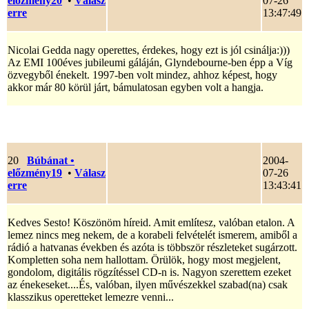
előzmény20
•
Válasz
07-26
erre
13:47:49
Nicolai Gedda nagy operettes, érdekes, hogy ezt is jól csinálja:)))
Az EMI 100éves jubileumi gáláján, Glyndebourne-ben épp a Víg
özvegyből énekelt. 1997-ben volt mindez, ahhoz képest, hogy
akkor már 80 körül járt, bámulatosan egyben volt a hangja.
20
Búbánat
•
2004-
előzmény19
•
Válasz
07-26
erre
13:43:41
Kedves Sesto! Köszönöm híreid. Amit említesz, valóban etalon. A
lemez nincs meg nekem, de a korabeli felvételét ismerem, amiből a
rádió a hatvanas években és azóta is többször részleteket sugárzott.
Kompletten soha nem hallottam. Örülök, hogy most megjelent,
gondolom, digitális rögzítéssel CD-n is. Nagyon szerettem ezeket
az énekeseket....És, valóban, ilyen művészekkel szabad(na) csak
klasszikus operetteket lemezre venni...