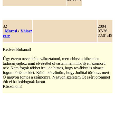
32
2004-
Marcsi
•
Válasz
07-26
erre
22:01:45
Kedves Búbánat!
Úgy érzem nevet kéne változtatnod, mert ehhez a hihetetlen
tudásanyaghoz amit élvezettel olvastam nem illik ilyen szomorú
név. Nem fogok többet írni, de biztos, hogy továbbra is olvasni
fogom történeteidet. Külön köszönöm, hogy Judittal törődsz, mert
Ő nagyon fontos a számomra. Nagyon szeretem Őt ezért örömmel
tölt el ha boldognak látom.
Köszönöm!