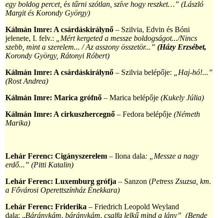
egy boldog percet,
é
s tűrni szótlan, szíve hogy reszket…” (
László
Margit és Korondy György)
Kálmán Imre: A csárdáskirálynő
– Szilvia, Edvin és Bóni
jelenete, I. felv.:
„Mért kergeted a messze boldogságot.../Nincs
szebb, mint a szerelem... / Az asszony összetör...”
(Házy Erzsébet,
Korondy György, Rátonyi Róbert)
Kálmán Imre: A csárdáskirálynő
–
Szilvia belépője:
„Haj-hó!...”
(Rost Andrea)
Kálmán Imre: Marica grófnő
–
Marica belépője
(Kukely Júlia)
Kálmán Imre: A cirkuszhercegnő
– Fedora belépője
(Németh
Marika)
Lehár Ferenc: Cigányszerelem
– Ilona dala
: „Messze a nagy
erdő...” (Pitti Katalin)
Lehár Ferenc: Luxemburg grófja
– Sanzon (
Petress Zsuzsa, km.
a Fővárosi Operettszínház Énekkara)
Lehár Ferenc: Friderika
– Friedrich Leopold Weyland
dala:
„
Báránykám
,
báránykám
,
csalfa lelkű mind a lány” (Bende