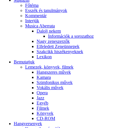
Magazin
Főtéma
Esszék és tanulmányok
Kommentár
Interjúk
Musica Aberrata
Dalolj nekem
Információk a sorozathoz
Nagy zeneszerzők
Elfeledett Zeneünnepek
Szakcikk hiszékenyeknek
Lexikon
Bemutatjuk
Lemezek, könyvek, filmek
Hangszeres művek
Kamara
Szimfonikus művek
Vokális művek
Opera
Jazz
Egyéb
Filmek
Könyvek
CD-ROM
Hangversenyek