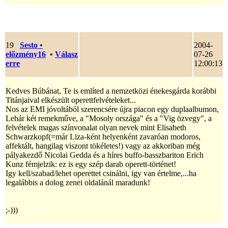
19
Sesto
•
2004-
előzmény16
•
Válasz
07-26
erre
12:00:13
Kedves Búbánat, Te is említed a nemzetközi énekesgárda korábbi
Titánjaival elkészült operettfelvételeket...
Nos az EMI jóvoltából szerencsére újra piacon egy duplaalbumon,
Lehár két remekműve, a "Mosoly országa" és a "Vig özvegy", a
felvételek magas színvonalat olyan nevek mint Elisabeth
Schwarzkopf(=már Liza-ként helyenként zavaróan modoros,
affektált, hangilag viszont tökéletes!) vagy az akkoriban még
pályakezdő Nicolai Gedda és a híres buffo-basszbariton Erich
Kunz fémjelzik: ez is egy szép darab operett-történet!
Igy kell/szabad/lehet operettet csinálni, igy van értelme,...ha
legalábbis a dolog zenei oldalánál maradunk!
;-)))