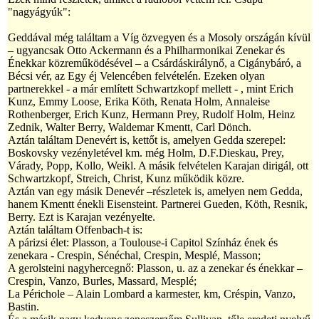
"nagyágyúk":
Geddával még találtam a Víg özvegyen és a Mosoly országán kívül
– ugyancsak Otto Ackermann és a Philharmonikai Zenekar és
Énekkar közreműködésével – a Csárdáskirálynő, a Cigánybáró, a
Bécsi vér, az Egy éj Velencében felvételén. Ezeken olyan
partnerekkel - a már említett Schwartzkopf mellett - , mint Erich
Kunz, Emmy Loose, Erika Köth, Renata Holm, Annaleise
Rothenberger, Erich Kunz, Hermann Prey, Rudolf Holm, Heinz
Zednik, Walter Berry, Waldemar Kmentt, Carl Dönch.
Aztán találtam Denevért is, kettőt is, amelyen Gedda szerepel:
Boskovsky vezényletével km. még Holm, D.F.Dieskau, Prey,
Várady, Popp, Kollo, Weikl. A másik felvételen Karajan dirigál, ott
Schwartzkopf, Streich, Christ, Kunz működik közre.
Aztán van egy másik Denevér –részletek is, amelyen nem Gedda,
hanem Kmentt énekli Eisensteint. Partnerei Gueden, Köth, Resnik,
Berry. Ezt is Karajan vezényelte.
Aztán találtam Offenbach-t is:
A párizsi élet: Plasson, a Toulouse-i Capitol Színház ének és
zenekara - Crespin, Sénéchal, Crespin, Mesplé, Masson;
A gerolsteini nagyhercegnő: Plasson, u. az a zenekar és énekkar –
Crespin, Vanzo, Burles, Massard, Mesplé;
La Périchole – Alain Lombard a karmester, km, Créspin, Vanzo,
Bastin.