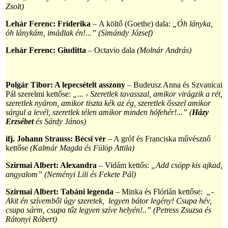
Zsolt)
Lehár Ferenc: Friderika
–
A költő (Goethe) dala:
„Óh lányka,
óh lánykám, imádlak én!...” (Simándy József)
Lehár Ferenc: Giuditta
– Octavio dala
(Molnár András)
Polgár Tibor: A lepecsételt asszony
– Budeusz Anna és Szvanicai
Pál szerelmi kettőse:
„... - Szeretlek tavasszal, amikor virágzik a rét,
szeretlek nyáron, amikor tiszta kék az ég, szeretlek ősszel amikor
sárgul a levél, szeretlek télen amikor minden hófehér!...” (
Házy
Erzsébet
és Sárdy János)
ifj. Johann Strauss: Bécsi vér
– A gróf és Franciska művésznő
kettőse
(Kalmár Magda és Fülöp Attila)
Szirmai Albert: Alexandra
–
Vidám kettős:
„Add csöpp kis ajkad,
angyalom” (Neményi Lili és Fekete Pál)
Szirmai Albert: Tabáni legenda
– Minka és Flórián kettőse:
„-
Akit én szívemből úgy szeretek, legyen bátor legény! Csupa hév,
csupa sárm, csupa tűz legyen szíve helyén!..”
(Petress Zsuzsa és
Rátonyi Róbert)