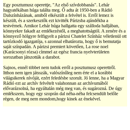
Egy posztumusz operettje, "Az első szívdobbanás". Lehár
hagyatékában húga találta meg. Ő adta át 1950-ben a Rádió
Dalszínházának, amiből elkészült a felvétel is. Erről lemez is
készült, és a szerkesztők ezt kivitték Párizsba ajándékba a
testvérnek. Amikor Lehár húga hallgatta egy szálloda halljában,
könnyekre fakadt az emlékezéstől, a meghatottságtól. A zenére és a
könnyező hölgyre felfigyelt a párizsi Chatelet Színház véletlenül ott
tartózkodó igazgatója, s azonnal elhatározta, hogy ő is bemutatja
saját színpadán. A párizsi premiert követően, La rose noel
(Karácsonyi rózsa) címmel az egész francia nyelvterületen
sorozatban játszották a darabot.
Sajnos, ennél többet nem tudok erről a posztumusz operettről.
Itthon nem igen játsszák, valószínűleg nem érte el a korábbi
világsikerek nívóját, ezért feledésbe szorult. Jó lenne, ha a Magyar
Rádió ezt az archív felvételt valahonnan az archívumából
elővarázsolná, ha egyáltalán még meg van, és sugározná. De úgy
emlékszem, hogy egy szoprán dal néha-néha felcsendült belőle
régen, de meg nem mondom,hogy kinek az énekével.