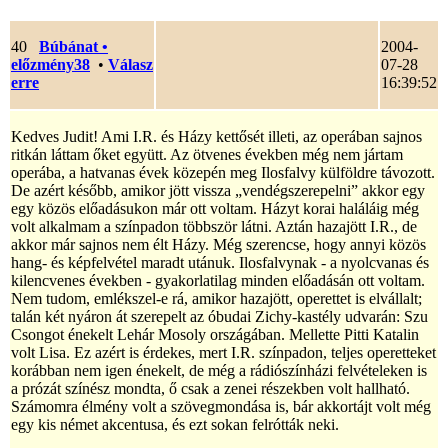
40
Búbánat
•
2004-
előzmény38
•
Válasz
07-28
erre
16:39:52
Kedves Judit! Ami I.R. és Házy kettősét illeti, az operában sajnos
ritkán láttam őket együtt. Az ötvenes években még nem jártam
operába, a hatvanas évek közepén meg Ilosfalvy külföldre távozott.
De azért később, amikor jött vissza „vendégszerepelni” akkor egy
egy közös előadásukon már ott voltam. Házyt korai haláláig még
volt alkalmam a színpadon többször látni. Aztán hazajött I.R., de
akkor már sajnos nem élt Házy. Még szerencse, hogy annyi közös
hang- és képfelvétel maradt utánuk. Ilosfalvynak - a nyolcvanas és
kilencvenes években - gyakorlatilag minden előadásán ott voltam.
Nem tudom, emlékszel-e rá, amikor hazajött, operettet is elvállalt;
talán két nyáron át szerepelt az óbudai Zichy-kastély udvarán: Szu
Csongot énekelt Lehár Mosoly országában. Mellette Pitti Katalin
volt Lisa. Ez azért is érdekes, mert I.R. színpadon, teljes operetteket
korábban nem igen énekelt, de még a rádiószínházi felvételeken is
a prózát színész mondta, ő csak a zenei részekben volt hallható.
Számomra élmény volt a szövegmondása is, bár akkortájt volt még
egy kis német akcentusa, és ezt sokan felrótták neki.