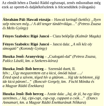
Az elmúlt héten a Dankó Rádió egésznapi, zenés műsoraiban még
ezek az operett-és daljátékrészletek is felcsendültek (válogatás)
Ábrahám Pál: Hawaii rózsája
– Hawaii keringő (kettős):
„Ilyen
szép nincsen még.../ A dél tenger tündérvilága…”
(Petress Zsuzsa
és Melis György)
Fényes Szabolcs: Rigó Jancsi
– Clara belépője
(Kalmár Magda)
Fényes Szabolcs:
Rigó Jancsi
– Jancsi dala:
„A női kéz oly
simogató” (Korondy György)
Huszka Jenő: Aranyvirág
– „Csalogató-dal”
(Petress Zsuzsa,
Palócz László, km. a Szekeres-kórus)
Huszka Jenő: Bob herceg
–
Szerenád duett, II.
felv.:
„Úgy megszerettem ezt a kicsi, ómódi házat …./
Érted eped a szívem, téged hív a gitárom… Jöjj ide keblemre, jöjj
ide kicsi párom!...”
(Boncsér Gergely, km. Fischl Mónika és
a Magyar Rádió Énekkara)
Huszka Jenő: Bob herceg
– Annie dala:
„
Jaj, de jó, ha egy lány
szerelmes.../
Jaj, cipi-cupi, cup-cup,
cuppant a csók
…”
(Dancs
Annamari,
km. a Magyar Rádió Énekkarának Nőikara
)