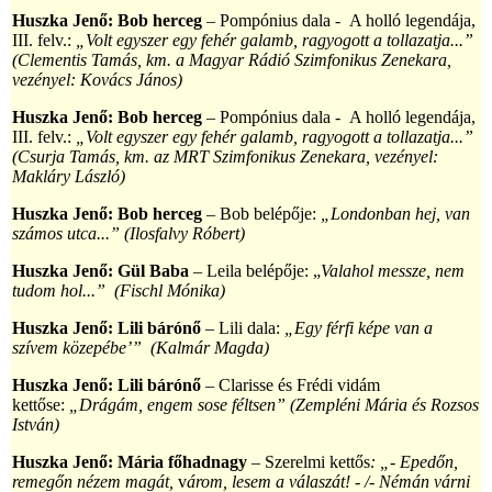
Huszka Jenő: Bob herceg
– Pompónius dala
-
A holló legendája,
III. felv.:
„Volt egyszer egy fehér galamb, ragyogott a tollazatja...”
(Clementis Tamás, km. a Magyar Rádió Szimfonikus Zenekara,
vezényel: Kovács János)
Huszka Jenő: Bob herceg
– Pompónius dala
-
A holló legendája,
III. felv.:
„Volt egyszer egy fehér galamb, ragyogott a tollazatja...”
(Csurja Tamás, km. az MRT Szimfonikus Zenekara, vezényel:
Makláry László)
Huszka Jenő: Bob herceg
– Bob belépője:
„Londonban hej, van
számos utca...” (Ilosfalvy Róbert)
Huszka Jenő: Gül Baba
– Leila belépője: „
Valahol messze, nem
tudom hol...”
(
Fischl Mónika)
Huszka Jenő: Lili bárónő
– Lili dala:
„Egy férfi képe van a
szívem közepébe’”
(Kalmár Magda)
Huszka Jenő: Lili bárónő
– Clarisse és Frédi vidám
kettőse:
„Drágám, engem sose féltsen” (Zempléni Mária és Rozsos
István)
Huszka Jenő: Mária főhadnagy
–
Szerelmi kettős
: „- Epedőn,
remegőn nézem magát,
v
árom, lesem a válaszát! - /-
Némán várni