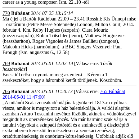
career as a young composer. Ism. 22..10 -től
770
Búbánat
2014-07-25 18:15:14
Ma éjjel a Bartók Rádióban 22.09 – 23.41 Rossini: Kis Ünnepi mise
– oratórium (Petite Messe Solennelle) London, Milton Court, 2014.
február 4. Km. Ruby Hughes (szoprán), Clara Mouriz
(mezzoszoprán), Robin Tritschler (tenor), Matthew Hargreaves
(basszbariton), Roger Vignoles és James Baillieu (zongora),
Malcolm Hicks (harmónium), a BBC Singers Vezényel: Paul
Brough (Ism. augusztus 6., 12.58)
769
Búbánat
2014-05-01 12:02:19
[Válasz erre:
Törölt
hozzászólás
]
Bocs: túl erősen nyomtam meg az enter-t... Kérem a T.
szerkesztőket, hogy a háromból kettőt töröljenek. Köszönöm.
766
Búbánat
2014-05-01 11:50:13
[Válasz erre:
765 Búbánat
2014-05-01 11:47:00
]
„A milánói Scala zeneakadémiájának gyökerei 1813-ra nyúlnak
vissza, amikor is megnyitott a ház balettiskolája. A valódi alapítás
azonban Arturo Toscanini nevéhez fűződik, akinek a védnökségével
megindult az operaénekes-képzés. Ma már harminc szak várja a
tanulni vágyókat a színpadi fotóstól és a sminkestől a díszletépítő
szakemberen keresztül természetesen a zenekari zenészig,
oratóriuménekesig és oratórium-kórusénekesig. Utóbbiak adják elő