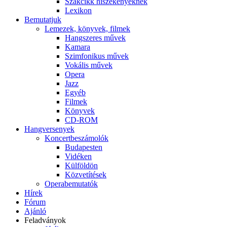
Szakcikk hiszékenyeknek
Lexikon
Bemutatjuk
Lemezek, könyvek, filmek
Hangszeres művek
Kamara
Szimfonikus művek
Vokális művek
Opera
Jazz
Egyéb
Filmek
Könyvek
CD-ROM
Hangversenyek
Koncertbeszámolók
Budapesten
Vidéken
Külföldön
Közvetítések
Operabemutatók
Hírek
Fórum
Ajánló
Feladványok