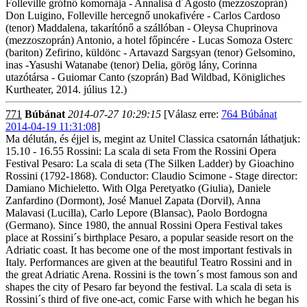
Folleville grófnő komornája - Annalisa d´Agosto (mezzoszoprán)
Don Luigino, Folleville hercegnő unokafivére - Carlos Cardoso
(tenor) Maddalena, takarítónő a szállóban - Oleysa Chuprinova
(mezzoszoprán) Antonio, a hotel főpincére - Lucas Somoza Osterc
(bariton) Zefirino, küldönc - Artavazd Sargsyan (tenor) Gelsomino,
inas -Yasushi Watanabe (tenor) Delia, görög lány, Corinna
utazótársa - Guiomar Canto (szoprán) Bad Wildbad, Königliches
Kurtheater, 2014. július 12.)
771
Búbánat
2014-07-27 10:29:15
[Válasz erre:
764 Búbánat
2014-04-19 11:31:08
]
Ma délután, és éjjel is, megint az Unitel Classica csatornán láthatjuk:
15.10 - 16.55 Rossini: La scala di seta From the Rossini Opera
Festival Pesaro: La scala di seta (The Silken Ladder) by Gioachino
Rossini (1792-1868). Conductor: Claudio Scimone - Stage director:
Damiano Michieletto. With Olga Peretyatko (Giulia), Daniele
Zanfardino (Dormont), José Manuel Zapata (Dorvil), Anna
Malavasi (Lucilla), Carlo Lepore (Blansac), Paolo Bordogna
(Germano). Since 1980, the annual Rossini Opera Festival takes
place at Rossini´s birthplace Pesaro, a popular seaside resort on the
Adriatic coast. It has become one of the most important festivals in
Italy. Performances are given at the beautiful Teatro Rossini and in
the great Adriatic Arena. Rossini is the town´s most famous son and
shapes the city of Pesaro far beyond the festival. La scala di seta is
Rossini´s third of five one-act, comic Farse with which he began his