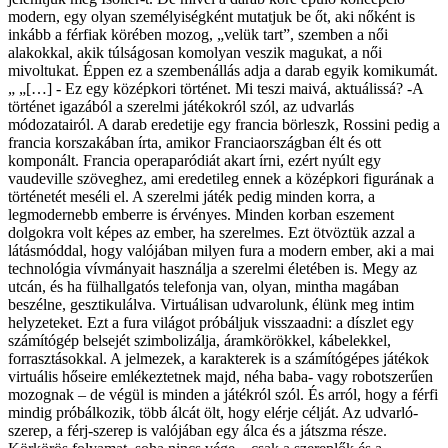
modern, egy olyan személyiségként mutatjuk be őt, aki nőként is
inkább a férfiak körében mozog, „velük tart”, szemben a női
alakokkal, akik túlságosan komolyan veszik magukat, a női
mivoltukat. Éppen ez a szembenállás adja a darab egyik komikumát.
„ „[…] - Ez egy középkori történet. Mi teszi maivá, aktuálissá? -A
történet igazából a szerelmi játékokról szól, az udvarlás
módozatairól. A darab eredetije egy francia börleszk, Rossini pedig a
francia korszakában írta, amikor Franciaországban élt és ott
komponált. Francia operaparódiát akart írni, ezért nyúlt egy
vaudeville szöveghez, ami eredetileg ennek a középkori figurának a
történetét meséli el. A szerelmi játék pedig minden korra, a
legmodernebb emberre is érvényes. Minden korban eszement
dolgokra volt képes az ember, ha szerelmes. Ezt ötvöztük azzal a
látásmóddal, hogy valójában milyen fura a modern ember, aki a mai
technológia vívmányait használja a szerelmi életében is. Megy az
utcán, és ha fülhallgatós telefonja van, olyan, mintha magában
beszélne, gesztikulálva. Virtuálisan udvarolunk, élünk meg intim
helyzeteket. Ezt a fura világot próbáljuk visszaadni: a díszlet egy
számítógép belsejét szimbolizálja, áramkörökkel, kábelekkel,
forrasztásokkal. A jelmezek, a karakterek is a számítógépes játékok
virtuális hőseire emlékeztetnek majd, néha baba- vagy robotszerűen
mozognak – de végül is minden a játékról szól. És arról, hogy a férfi
mindig próbálkozik, több álcát ölt, hogy elérje célját. Az udvarló-
szerep, a férj-szerep is valójában egy álca és a játszma része.