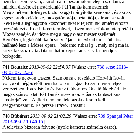
nem kis szerepe van, akiről már e beszámolóm elején szóltam, a
minden dicséretet megérdemlő Pál Tamás karmesternek.
Megismétlem: fölényes biztonsággal irányította zenekarát, és aki az
egész produkció lelke, mozgatórugója, betanítója, dirigense volt.
Neki kell a legnagyobb köszönetünket kifejeznünk, amiért elhozta
hozzánk ezt a Rossini-mesterművet, hiszen mesterfokon interpretálta
Mózes zenéjét, és idézte meg a nagy olasz mester szellemét.
Remélem, legkésőbb karácsony táján a televízióban is látható-
hallható lesz a Mózes-opera – belcanto-ritkaság -, mely még ma is,
közel kétszáz év távlatából hatni képes ránk. Csak engedjük
befogadni.
741
Beatrice
2013-09-02 22:54:37
[Válasz erre:
738 serse 2013-
09-02 08:12:26
]
Nekem is nagyon tetszett. Számomra a reveláció Horváth István
volt, akit még azelőtt nem hallottam - igazi Rossini-tenor teljes
vértezetben. Rácz István és Bretz Gábor hozták a tőlük elvárható
magas színvonalat. Pál Tamás maestro az előadás fantasztikus
"motorja" volt. Akiket nem említek, azoknak sem kell
szégyenkezniük. És persze Bravo, Rossini!
740
Búbánat
2013-09-02 21:02:29
[Válasz erre:
739 Spangel Péter
2013-09-02 10:40:15
]
A televízió biztosan felvette (nyolc kamerát számolta össze).