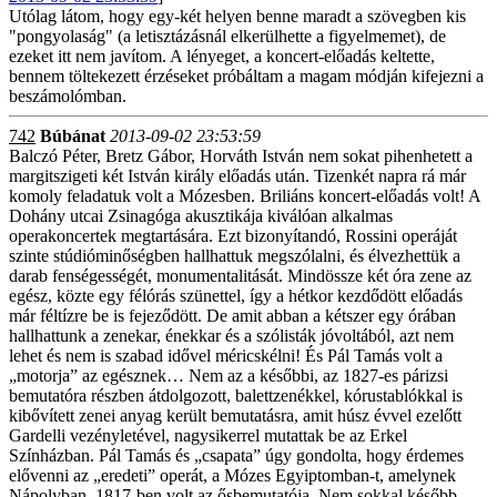
Utólag látom, hogy egy-két helyen benne maradt a szövegben kis
"pongyolaság" (a letisztázásnál elkerülhette a figyelmemet), de
ezeket itt nem javítom. A lényeget, a koncert-előadás keltette,
bennem töltekezett érzéseket próbáltam a magam módján kifejezni a
beszámolómban.
742
Búbánat
2013-09-02 23:53:59
Balczó Péter, Bretz Gábor, Horváth István nem sokat pihenhetett a
margitszigeti két István király előadás után. Tizenkét napra rá már
komoly feladatuk volt a Mózesben. Briliáns koncert-előadás volt! A
Dohány utcai Zsinagóga akusztikája kiválóan alkalmas
operakoncertek megtartására. Ezt bizonyítandó, Rossini operáját
szinte stúdióminőségben hallhattuk megszólalni, és élvezhettük a
darab fenségességét, monumentalitását. Mindössze két óra zene az
egész, közte egy félórás szünettel, így a hétkor kezdődött előadás
már féltízre be is fejeződött. De amit abban a kétszer egy órában
hallhattunk a zenekar, énekkar és a szólisták jóvoltából, azt nem
lehet és nem is szabad idővel méricskélni! És Pál Tamás volt a
„motorja” az egésznek… Nem az a későbbi, az 1827-es párizsi
bemutatóra részben átdolgozott, balettzenékkel, kórustablókkal is
kibővített zenei anyag került bemutatásra, amit húsz évvel ezelőtt
Gardelli vezényletével, nagysikerrel mutattak be az Erkel
Színházban. Pál Tamás és „csapata” úgy gondolta, hogy érdemes
elővenni az „eredeti” operát, a Mózes Egyiptomban-t, amelynek
Nápolyban, 1817-ben volt az ősbemutatója. Nem sokkal később