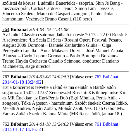
szólistái és kórusa. Ludmilla Bauerfeldt - szoprán, Shin Je Bang -
mezzoszoprán, Carlos Cardoso - tenor, Simon Lim - basszus,
Vincenzo Scalera, Marco de Gaspari - zongora, Paolo Troian -
harmónium, Vezényel: Bruno Casoni. (110 perc)
764
Búbánat
2014-04-19 11:31:08
Az Unitel Classica csatornán látható ma este 20.15 – 22.00 Rossini:
A selyemlétre /La Scala Di Seta / Rossini Opera Festival, Pesaro,
August 2009 Dormont – Daniele Zanfardino Giulia – Olga
Peretyatko Lucilla – Anna Malavasi Dorvil – José Manuel Zapata
Blanzac – Carlo Lepore Germano – Paolo Bordogna Bolzano-
Trento Haydn Orchestra Claudio Scimone, conductor Damiano
Michieletto, stage director
763
Búbánat
2014-03-08 14:02:59
[Válasz erre:
762 Búbánat
2014-01-18 13:24:02
]
Ezt a koncertet is felvette a rádió és ma délután a Bartók adón
sugározza: 15.05 - 17.07 Zenebeszéd Rossini: Kis ünnepi mise Km.
az MR Énekkar, az Egri-Pertis Duó (Egri Mónika, Pertis Attila -
zongora), Tóka Ágoston - harmónium. Szólót énekel: Cserna Ildikó,
Meláth Andrea, Nyári Zoltán, Molnár Zsolt. Vez. Oláh Gábor Mv.:
Farkas Zoltán Szerk.: Katona Márta (MR 6-os stúdió, január 18.)
762
Búbánat
2014-01-18 13:24:02
[Válasz erre:
761 Búbánat
2014-01-17 14:16:14
]