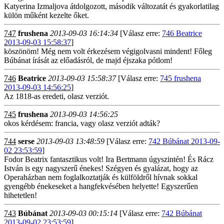
Katyerina Izmaljova átdolgozott, második változatát és gyakorlatilag
külön műként kezelte őket.
747
frushena
2013-09-03 16:14:34
[Válasz erre:
746 Beatrice
2013-09-03 15:58:37
]
köszönöm! Még nem volt érkezésem végigolvasni mindent! Főleg
Búbánat írását az előadásról, de majd éjszaka pótlom!
746
Beatrice
2013-09-03 15:58:37
[Válasz erre:
745 frushena
2013-09-03 14:56:25
]
Az 1818-as eredeti, olasz verziót.
745
frushena
2013-09-03 14:56:25
okos kérdésem: francia, vagy olasz verziót adták?
744
serse
2013-09-03 13:48:59
[Válasz erre:
742 Búbánat 2013-09-
02 23:53:59
]
Fodor Beatrix fantasztikus volt! Ira Bertmann úgyszintén! És Rácz
István is egy nagyszerű énekes! Szégyen és gyalázat, hogy az
Operaházban nem foglalkoztatják és külföldről hívnak sokkal
gyengébb énekeseket a hangfekvésében helyette! Egyszerűen
hihetetlen!
743
Búbánat
2013-09-03 00:15:14
[Válasz erre:
742 Búbánat
2013-09-02 23:53:59
]