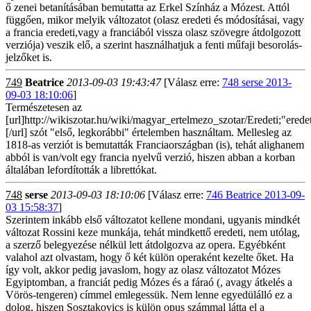
ő zenei betanításában bemutatta az Erkel Színház a Mózest. Attól
függően, mikor melyik változatot (olasz eredeti és módosításai, vagy
a francia eredeti,vagy a franciából vissza olasz szövegre átdolgozott
verziója) veszik elő, a szerint használhatjuk a fenti műfaji besorolás-
jelzőket is.
749
Beatrice
2013-09-03 19:43:47
[Válasz erre:
748 serse 2013-
09-03 18:10:06
]
Természetesen az
[url]http://wikiszotar.hu/wiki/magyar_ertelmezo_szotar/Eredeti;"erede
[/url] szót "első, legkorábbi" értelemben használtam. Mellesleg az
1818-as verziót is bemutatták Franciaországban (is), tehát alighanem
abból is van/volt egy francia nyelvű verzió, hiszen abban a korban
általában lefordították a librettókat.
748
serse
2013-09-03 18:10:06
[Válasz erre:
746 Beatrice 2013-09-
03 15:58:37
]
Szerintem inkább első változatot kellene mondani, ugyanis mindkét
változat Rossini keze munkája, tehát mindkettő eredeti, nem utólag,
a szerző belegyezése nélkül lett átdolgozva az opera. Egyébként
valahol azt olvastam, hogy ő két külön operaként kezelte őket. Ha
így volt, akkor pedig javaslom, hogy az olasz változatot Mózes
Egyiptomban, a franciát pedig Mózes és a fáraó (, avagy átkelés a
Vörös-tengeren) címmel emlegessük. Nem lenne egyedülálló ez a
dolog, hiszen Sosztakovics is külön opus számmal látta el a