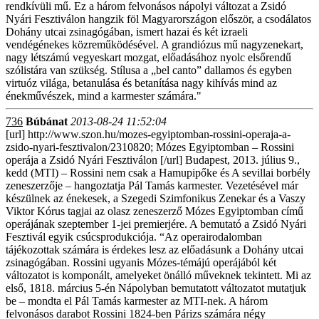
rendkívüli mű. Ez a három felvonásos nápolyi változat a Zsidó
Nyári Fesztiválon hangzik föl Magyarországon először, a csodálatos
Dohány utcai zsinagógában, ismert hazai és két izraeli
vendégénekes közreműködésével. A grandiózus mű nagyzenekart,
nagy létszámú vegyeskart mozgat, előadásához nyolc elsőrendű
szólistára van szükség. Stílusa a „bel canto” dallamos és egyben
virtuóz világa, betanulása és betanítása nagy kihívás mind az
énekművészek, mind a karmester számára."
736
Búbánat
2013-08-24 11:52:04
[url] http://www.szon.hu/mozes-egyiptomban-rossini-operaja-a-
zsido-nyari-fesztivalon/2310820; Mózes Egyiptomban – Rossini
operája a Zsidó Nyári Fesztiválon [/url] Budapest, 2013. július 9.,
kedd (MTI) – Rossini nem csak a Hamupipőke és A sevillai borbély
zeneszerzője – hangoztatja Pál Tamás karmester. Vezetésével már
készülnek az énekesek, a Szegedi Szimfonikus Zenekar és a Vaszy
Viktor Kórus tagjai az olasz zeneszerző Mózes Egyiptomban című
operájának szeptember 1-jei premierjére. A bemutató a Zsidó Nyári
Fesztivál egyik csúcsprodukciója. “Az operairodalomban
tájékozottak számára is érdekes lesz az előadásunk a Dohány utcai
zsinagógában. Rossini ugyanis Mózes-témájú operájából két
változatot is komponált, amelyeket önálló műveknek tekintett. Mi az
első, 1818. március 5-én Nápolyban bemutatott változatot mutatjuk
be – mondta el Pál Tamás karmester az MTI-nek. A három
felvonásos darabot Rossini 1824-ben Párizs számára négy