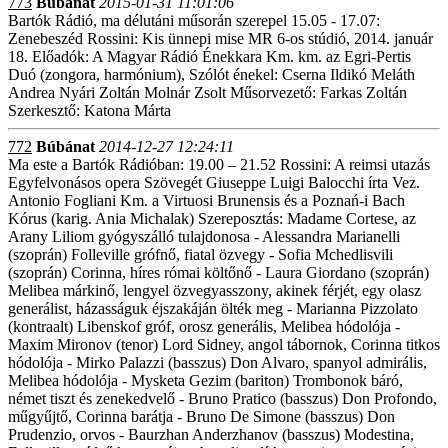
773
Búbánat
2015-01-31 11:01:06
Bartók Rádió, ma délutáni műsorán szerepel 15.05 - 17.07:
Zenebeszéd Rossini: Kis ünnepi mise MR 6-os stúdió, 2014. január
18. Előadók: A Magyar Rádió Énekkara Km. km. az Egri-Pertis
Duó (zongora, harmónium), Szólót énekel: Cserna Ildikó Meláth
Andrea Nyári Zoltán Molnár Zsolt Műsorvezető: Farkas Zoltán
Szerkesztő: Katona Márta
772
Búbánat
2014-12-27 12:24:11
Ma este a Bartók Rádióban: 19.00 – 21.52 Rossini: A reimsi utazás
Egyfelvonásos opera Szövegét Giuseppe Luigi Balocchi írta Vez.
Antonio Fogliani Km. a Virtuosi Brunensis és a Poznań-i Bach
Kórus (karig. Ania Michalak) Szereposztás: Madame Cortese, az
Arany Liliom gyógyszálló tulajdonosa - Alessandra Marianelli
(szoprán) Folleville grófnő, fiatal özvegy - Sofia Mchedlisvili
(szoprán) Corinna, híres római költőnő - Laura Giordano (szoprán)
Melibea márkinő, lengyel özvegyasszony, akinek férjét, egy olasz
generálist, házasságuk éjszakáján ölték meg - Marianna Pizzolato
(kontraalt) Libenskof gróf, orosz generális, Melibea hódolója -
Maxim Mironov (tenor) Lord Sidney, angol tábornok, Corinna titkos
hódolója - Mirko Palazzi (basszus) Don Alvaro, spanyol admirális,
Melibea hódolója - Mysketa Gezim (bariton) Trombonok báró,
német tiszt és zenekedvelő - Bruno Pratico (basszus) Don Profondo,
műgyűjtő, Corinna barátja - Bruno De Simone (basszus) Don
Prudenzio, orvos - Baurzhan Anderzhanov (basszus) Modestina,