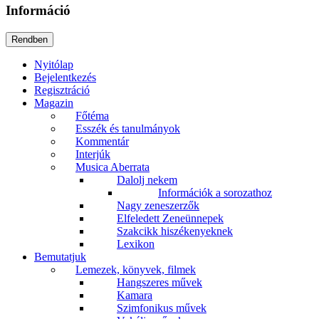
Információ
Nyitólap
Bejelentkezés
Regisztráció
Magazin
Főtéma
Esszék és tanulmányok
Kommentár
Interjúk
Musica Aberrata
Dalolj nekem
Információk a sorozathoz
Nagy zeneszerzők
Elfeledett Zeneünnepek
Szakcikk hiszékenyeknek
Lexikon
Bemutatjuk
Lemezek, könyvek, filmek
Hangszeres művek
Kamara
Szimfonikus művek