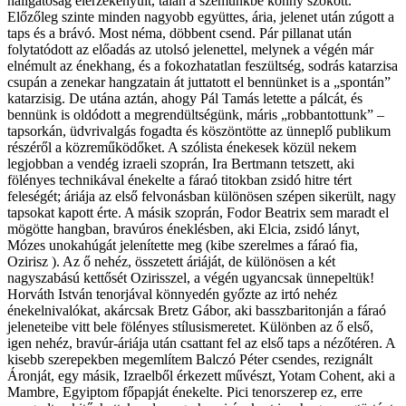
hallgatóság elérzékenyült, talán a szemünkbe könny szökött.
Előzőleg szinte minden nagyobb együttes, ária, jelenet után zúgott a
taps és a brávó. Most néma, döbbent csend. Pár pillanat után
folytatódott az előadás az utolsó jelenettel, melynek a végén már
elnémult az énekhang, és a fokozhatatlan feszültség, sodrás katarzisa
csupán a zenekar hangzatain át juttatott el bennünket is a „spontán”
katarzisig. De utána aztán, ahogy Pál Tamás letette a pálcát, és
bennünk is oldódott a megrendültségünk, máris „robbantottunk” –
tapsorkán, üdvrivalgás fogadta és köszöntötte az ünneplő publikum
részéről a közreműködőket. A szólista énekesek közül nekem
legjobban a vendég izraeli szoprán, Ira Bertmann tetszett, aki
fölényes technikával énekelte a fáraó titokban zsidó hitre tért
feleségét; áriája az első felvonásban különösen szépen sikerült, nagy
tapsokat kapott érte. A másik szoprán, Fodor Beatrix sem maradt el
mögötte hangban, bravúros éneklésben, aki Elcia, zsidó lányt,
Mózes unokahúgát jelenítette meg (kibe szerelmes a fáraó fia,
Ozirisz ). Az ő nehéz, összetett áriáját, de különösen a két
nagyszabású kettősét Ozirisszel, a végén ugyancsak ünnepeltük!
Horváth István tenorjával könnyedén győzte az irtó nehéz
énekelnivalókat, akárcsak Bretz Gábor, aki basszbaritonján a fáraó
jeleneteibe vitt bele fölényes stílusismeretet. Különben az ő első,
igen nehéz, bravúr-áriája után csattant fel az első taps a nézőtéren. A
kisebb szerepekben megemlítem Balczó Péter csendes, rezignált
Áronját, egy másik, Izraelből érkezett művészt, Yotam Cohent, aki a
Mambre, Egyiptom főpapját énekelte. Pici tenorszerep ez, erre