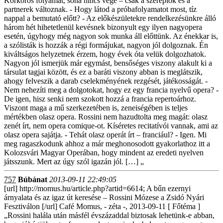
Körkörös folyamat, soha nincs vége – csak a szereplők és a
partnerek változnak. - Hogy látod a próbafolyamatot most, tíz
nappal a bemutató előtt? - Az előkészületekre rendelkezésünkre álló
három hét hihetetlenül kevésnek bizonyult egy ilyen nagyopera
esetén, úgyhogy még nagyon sok munka áll előttünk. Az énekkar is,
a szólisták is hozzák a régi formájukat, nagyon jól dolgoznak. Én
kiváltságos helyzetnek érzem, hogy évek óta velük dolgozhatok.
Nagyon jól ismerjük már egymást, bensőséges viszony alakult ki a
társulat tagjai között, és ez a baráti viszony abban is meglátszik,
ahogy felveszik a darab cselekményének rezgését, játékosságát. -
Nem nehezíti meg a dolgotokat, hogy ez egy francia nyelvű opera? -
De igen, hisz senki nem szokott hozzá a francia repertoárhoz.
Viszont maga a mű szerkezetében is, zeneiségében is teljes
mértékben olasz opera. Rossini nem hazudtolta meg magát: olasz
zenét írt, nem opera comique-ot. Kíséretes recitatívói vannak, ami az
olasz opera sajátja. - Tehát olasz operát írt – franciául? - Igen. Mi
meg ragaszkodunk ahhoz a már meghonosodott gyakorlathoz itt a
Kolozsvári Magyar Operában, hogy mindent az eredeti nyelven
játsszunk. Mert az úgy szól igazán jól. […] „
757
Búbánat
2013-09-11 22:49:05
[url] http://momus.hu/article.php?artid=6614; A bűn ezernyi
árnyalata és az igaz út keresése – Rossini Mózese a Zsidó Nyári
Fesztiválon [/url] Café Momus, - zéta -, 2013-09-11 [ Főtéma ]
„Rossini halála után másfél évszázaddal biztosak lehetünk-e abban,