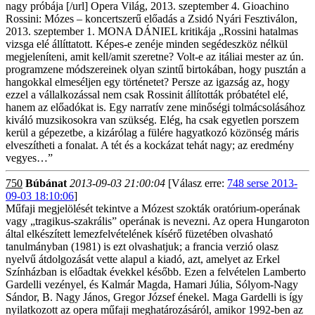
nagy próbája [/url] Opera Világ, 2013. szeptember 4. Gioachino
Rossini: Mózes – koncertszerű előadás a Zsidó Nyári Fesztiválon,
2013. szeptember 1. MONA DÁNIEL kritikája „Rossini hatalmas
vizsga elé állíttatott. Képes-e zenéje minden segédeszköz nélkül
megjeleníteni, amit kell/amit szeretne? Volt-e az itáliai mester az ún.
programzene módszereinek olyan szintű birtokában, hogy pusztán a
hangokkal elmeséljen egy történetet? Persze az igazság az, hogy
ezzel a vállalkozással nem csak Rossinit állították próbatétel elé,
hanem az előadókat is. Egy narratív zene minőségi tolmácsolásához
kiváló muzsikosokra van szükség. Elég, ha csak egyetlen porszem
kerül a gépezetbe, a kizárólag a fülére hagyatkozó közönség máris
elveszítheti a fonalat. A tét és a kockázat tehát nagy; az eredmény
vegyes…”
750
Búbánat
2013-09-03 21:00:04
[Válasz erre:
748 serse 2013-
09-03 18:10:06
]
Műfaji megjelölését tekintve a Mózest szokták oratórium-operának
vagy „tragikus-szakrális” operának is nevezni. Az opera Hungaroton
által elkészített lemezfelvételének kísérő füzetében olvasható
tanulmányban (1981) is ezt olvashatjuk; a francia verzió olasz
nyelvű átdolgozását vette alapul a kiadó, azt, amelyet az Erkel
Színházban is előadtak évekkel később. Ezen a felvételen Lamberto
Gardelli vezényel, és Kalmár Magda, Hamari Júlia, Sólyom-Nagy
Sándor, B. Nagy János, Gregor József énekel. Maga Gardelli is így
nyilatkozott az opera műfaji meghatározásáról, amikor 1992-ben az