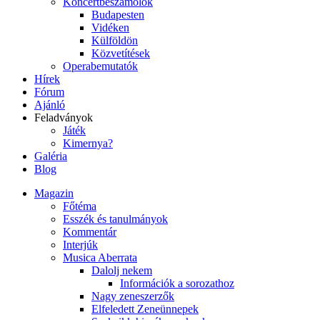
Koncertbeszámolók
Budapesten
Vidéken
Külföldön
Közvetítések
Operabemutatók
Hírek
Fórum
Ajánló
Feladványok
Játék
Kimernya?
Galéria
Blog
Magazin
Főtéma
Esszék és tanulmányok
Kommentár
Interjúk
Musica Aberrata
Dalolj nekem
Információk a sorozathoz
Nagy zeneszerzők
Elfeledett Zeneünnepek