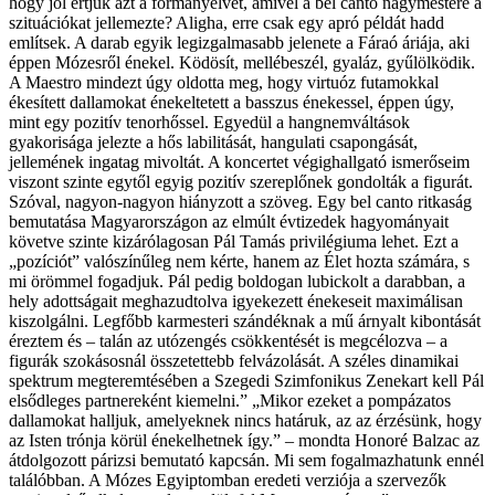
hogy jól értjük azt a formanyelvet, amivel a bel canto nagymestere a
szituációkat jellemezte? Aligha, erre csak egy apró példát hadd
említsek. A darab egyik legizgalmasabb jelenete a Fáraó áriája, aki
éppen Mózesről énekel. Ködösít, mellébeszél, gyaláz, gyűlölködik.
A Maestro mindezt úgy oldotta meg, hogy virtuóz futamokkal
ékesített dallamokat énekeltetett a basszus énekessel, éppen úgy,
mint egy pozitív tenorhőssel. Egyedül a hangnemváltások
gyakorisága jelezte a hős labilitását, hangulati csapongását,
jellemének ingatag mivoltát. A koncertet végighallgató ismerőseim
viszont szinte egytől egyig pozitív szereplőnek gondolták a figurát.
Szóval, nagyon-nagyon hiányzott a szöveg. Egy bel canto ritkaság
bemutatása Magyarországon az elmúlt évtizedek hagyományait
követve szinte kizárólagosan Pál Tamás privilégiuma lehet. Ezt a
„pozíciót” valószínűleg nem kérte, hanem az Élet hozta számára, s
mi örömmel fogadjuk. Pál pedig boldogan lubickolt a darabban, a
hely adottságait meghazudtolva igyekezett énekeseit maximálisan
kiszolgálni. Legfőbb karmesteri szándéknak a mű árnyalt kibontását
éreztem és – talán az utózengés csökkentését is megcélozva – a
figurák szokásosnál összetettebb felvázolását. A széles dinamikai
spektrum megteremtésében a Szegedi Szimfonikus Zenekart kell Pál
elsődleges partnereként kiemelni.” „Mikor ezeket a pompázatos
dallamokat halljuk, amelyeknek nincs határuk, az az érzésünk, hogy
az Isten trónja körül énekelhetnek így.” – mondta Honoré Balzac az
átdolgozott párizsi bemutató kapcsán. Mi sem fogalmazhatunk ennél
találóbban. A Mózes Egyiptomban eredeti verziója a szervezők