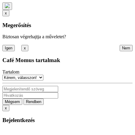
x
Megerősítés
Biztosan végrehajtja a műveletet?
x
Café Momus tartalmak
Tartalom
Mégsem
Rendben
x
Bejelentkezés