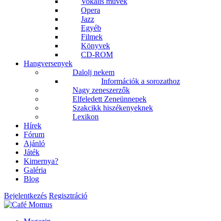
Vokális művek
Opera
Jazz
Egyéb
Filmek
Könyvek
CD-ROM
Hangversenyek
Dalolj nekem
Információk a sorozathoz
Nagy zeneszerzők
Elfeledett Zeneünnepek
Szakcikk hiszékenyeknek
Lexikon
Hírek
Fórum
Ajánló
Játék
Kimernya?
Galéria
Blog
Bejelentkezés
Regisztráció