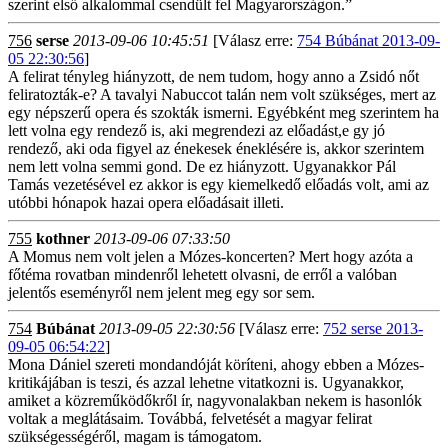
szerint első alkalommal csendült fel Magyarországon.”
756
serse
2013-09-06 10:45:51
[Válasz erre:
754 Búbánat 2013-09-
05 22:30:56
]
A felirat tényleg hiányzott, de nem tudom, hogy anno a Zsidó nőt
feliratozták-e? A tavalyi Nabuccot talán nem volt szükséges, mert az
egy népszerű opera és szokták ismerni. Egyébként meg szerintem ha
lett volna egy rendező is, aki megrendezi az előadást,e gy jó
rendező, aki oda figyel az énekesek éneklésére is, akkor szerintem
nem lett volna semmi gond. De ez hiányzott. Ugyanakkor Pál
Tamás vezetésével ez akkor is egy kiemelkedő előadás volt, ami az
utóbbi hónapok hazai opera előadásait illeti.
755
kothner
2013-09-06 07:33:50
A Momus nem volt jelen a Mózes-koncerten? Mert hogy azóta a
főtéma rovatban mindenről lehetett olvasni, de erről a valóban
jelentős eseményről nem jelent meg egy sor sem.
754
Búbánat
2013-09-05 22:30:56
[Válasz erre:
752 serse 2013-
09-05 06:54:22
]
Mona Dániel szereti mondandóját köríteni, ahogy ebben a Mózes-
kritikájában is teszi, és azzal lehetne vitatkozni is. Ugyanakkor,
amiket a közreműködőkről ír, nagyvonalakban nekem is hasonlók
voltak a meglátásaim. Továbbá, felvetését a magyar felirat
szükségességéről, magam is támogatom.