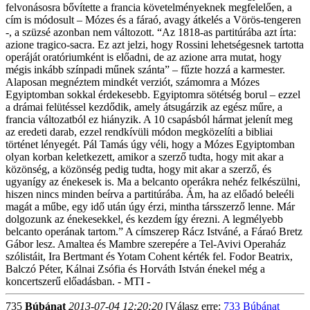
felvonásosra bővítette a francia követelményeknek megfelelően, a
cím is módosult – Mózes és a fáraó, avagy átkelés a Vörös-tengeren
-, a szüzsé azonban nem változott. “Az 1818-as partitúrába azt írta:
azione tragico-sacra. Ez azt jelzi, hogy Rossini lehetségesnek tartotta
operáját oratóriumként is előadni, de az azione arra mutat, hogy
mégis inkább színpadi műnek szánta” – fűzte hozzá a karmester.
Alaposan megnéztem mindkét verziót, számomra a Mózes
Egyiptomban sokkal érdekesebb. Egyiptomra sötétség borul – ezzel
a drámai felütéssel kezdődik, amely átsugárzik az egész műre, a
francia változatból ez hiányzik. A 10 csapásból hármat jelenít meg
az eredeti darab, ezzel rendkívüli módon megközelíti a bibliai
történet lényegét. Pál Tamás úgy véli, hogy a Mózes Egyiptomban
olyan korban keletkezett, amikor a szerző tudta, hogy mit akar a
közönség, a közönség pedig tudta, hogy mit akar a szerző, és
ugyanígy az énekesek is. Ma a belcanto operákra nehéz felkészülni,
hiszen nincs minden beírva a partitúrába. Ám, ha az előadó beleéli
magát a műbe, egy idő után úgy érzi, mintha társszerző lenne. Már
dolgozunk az énekesekkel, és kezdem így érezni. A legmélyebb
belcanto operának tartom.” A címszerep Rácz Istváné, a Fáraó Bretz
Gábor lesz. Amaltea és Mambre szerepére a Tel-Avivi Operaház
szólistáit, Ira Bertmant és Yotam Cohent kérték fel. Fodor Beatrix,
Balczó Péter, Kálnai Zsófia és Horváth István énekel még a
koncertszerű előadásban. - MTI -
735
Búbánat
2013-07-04 12:20:20
[Válasz erre:
733 Búbánat