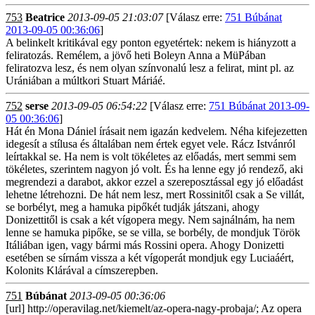
753
Beatrice
2013-09-05 21:03:07
[Válasz erre:
751 Búbánat
2013-09-05 00:36:06
]
A belinkelt kritikával egy ponton egyetértek: nekem is hiányzott a
feliratozás. Remélem, a jövő heti Boleyn Anna a MüPában
feliratozva lesz, és nem olyan színvonalú lesz a felirat, mint pl. az
Urániában a múltkori Stuart Máriáé.
752
serse
2013-09-05 06:54:22
[Válasz erre:
751 Búbánat 2013-09-
05 00:36:06
]
Hát én Mona Dániel írásait nem igazán kedvelem. Néha kifejezetten
idegesít a stílusa és általában nem értek egyet vele. Rácz Istvánról
leírtakkal se. Ha nem is volt tökéletes az előadás, mert semmi sem
tökéletes, szerintem nagyon jó volt. És ha lenne egy jó rendező, aki
megrendezi a darabot, akkor ezzel a szereposztással egy jó előadást
lehetne létrehozni. De hát nem lesz, mert Rossinitől csak a Se villát,
se borbélyt, meg a hamuka pipőkét tudják játszani, ahogy
Donizettitől is csak a két vígopera megy. Nem sajnálnám, ha nem
lenne se hamuka pipőke, se se villa, se borbély, de mondjuk Török
Itáliában igen, vagy bármi más Rossini opera. Ahogy Donizetti
esetében se sírnám vissza a két vígoperát mondjuk egy Luciaáért,
Kolonits Klárával a címszerepben.
751
Búbánat
2013-09-05 00:36:06
[url] http://operavilag.net/kiemelt/az-opera-nagy-probaja/; Az opera