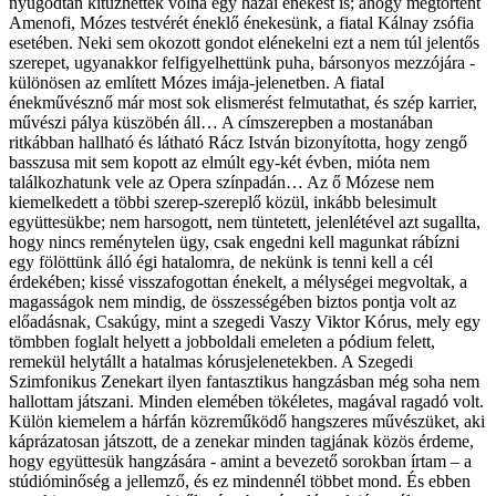
nyugodtan kitűzhettek volna egy hazai énekest is; ahogy megtörtént
Amenofi, Mózes testvérét éneklő énekesünk, a fiatal Kálnay zsófia
esetében. Neki sem okozott gondot elénekelni ezt a nem túl jelentős
szerepet, ugyanakkor felfigyelhettünk puha, bársonyos mezzójára -
különösen az említett Mózes imája-jelenetben. A fiatal
énekművésznő már most sok elismerést felmutathat, és szép karrier,
művészi pálya küszöbén áll… A címszerepben a mostanában
ritkábban hallható és látható Rácz István bizonyította, hogy zengő
basszusa mit sem kopott az elmúlt egy-két évben, mióta nem
találkozhatunk vele az Opera színpadán… Az ő Mózese nem
kiemelkedett a többi szerep-szereplő közül, inkább belesimult
együttesükbe; nem harsogott, nem tüntetett, jelenlétével azt sugallta,
hogy nincs reménytelen ügy, csak engedni kell magunkat rábízni
egy fölöttünk álló égi hatalomra, de nekünk is tenni kell a cél
érdekében; kissé visszafogottan énekelt, a mélységei megvoltak, a
magasságok nem mindig, de összességében biztos pontja volt az
előadásnak, Csakúgy, mint a szegedi Vaszy Viktor Kórus, mely egy
tömbben foglalt helyett a jobboldali emeleten a pódium felett,
remekül helytállt a hatalmas kórusjelenetekben. A Szegedi
Szimfonikus Zenekart ilyen fantasztikus hangzásban még soha nem
hallottam játszani. Minden elemében tökéletes, magával ragadó volt.
Külön kiemelem a hárfán közreműködő hangszeres művészüket, aki
káprázatosan játszott, de a zenekar minden tagjának közös érdeme,
hogy együttesük hangzására - amint a bevezető sorokban írtam – a
stúdióminőség a jellemző, és ez mindennél többet mond. És ebben