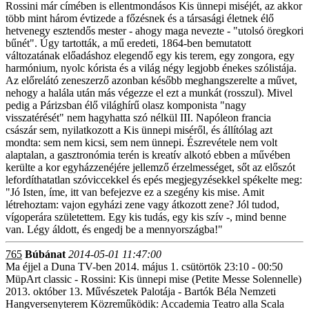
Rossini már címében is ellentmondásos Kis ünnepi miséjét, az akkor
több mint három évtizede a főzésnek és a társasági életnek élő
hetvenegy esztendős mester - ahogy maga nevezte - "utolsó öregkori
bűnét". Úgy tartották, a mű eredeti, 1864-ben bemutatott
változatának előadáshoz elegendő egy kis terem, egy zongora, egy
harmónium, nyolc kórista és a világ négy legjobb énekes szólistája.
Az előrelátó zeneszerző azonban később meghangszerelte a művet,
nehogy a halála után más végezze el ezt a munkát (rosszul). Mivel
pedig a Párizsban élő világhírű olasz komponista "nagy
visszatérését" nem hagyhatta szó nélkül III. Napóleon francia
császár sem, nyilatkozott a Kis ünnepi miséről, és állítólag azt
mondta: sem nem kicsi, sem nem ünnepi. Észrevétele nem volt
alaptalan, a gasztronómia terén is kreatív alkotó ebben a művében
kerülte a kor egyházzenéjére jellemző érzelmességet, sőt az előszót
lefordíthatatlan szóviccekkel és epés megjegyzésekkel spékelte meg:
"Jó Isten, íme, itt van befejezve ez a szegény kis mise. Amit
létrehoztam: vajon egyházi zene vagy átkozott zene? Jól tudod,
vígoperára születettem. Egy kis tudás, egy kis szív -, mind benne
van. Légy áldott, és engedj be a mennyországba!"
765
Búbánat
2014-05-01 11:47:00
Ma éjjel a Duna TV-ben 2014. május 1. csütörtök 23:10 - 00:50
MüpArt classic - Rossini: Kis ünnepi mise (Petite Messe Solennelle)
2013. október 13. Művészetek Palotája - Bartók Béla Nemzeti
Hangversenyterem Közreműködik: Accademia Teatro alla Scala