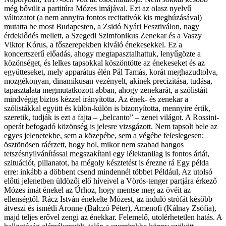
még bővült a partitúra Mózes imájával. Ezt az olasz nyelvű
változatot (a nem annyira fontos recitativók kis meghúzásával)
mutatta be most Budapesten, a Zsidó Nyári Fesztiválon, nagy
érdeklődés mellett, a Szegedi Szimfonikus Zenekar és a Vaszy
Viktor Kórus, a főszerepekben kiváló énekesekkel. Ez a
koncertszerű előadás, ahogy megtapasztalhattuk, lenyűgözte a
közönséget, és lelkes tapsokkal köszöntötte az énekeseket és az
együtteseket, mely apparátus élén Pál Tamás, korát meghazudtolva,
mozgékonyan, dinamikusan vezényelt, akinek precizitása, tudása,
tapasztalata megmutatkozott abban, ahogy zenekarát, a szólistáit
mindvégig biztos kézzel irányította. Az ének- és zenekar a
szólistákkal együtt és külön-külön is bizonyította, mennyire értik,
szeretik, tudják is ezt a fajta – „belcanto” – zenei világot. A Rossini-
operát befogadó közönség is jelesre vizsgázott. Nem tapsolt bele az
egyes jelenetekbe, sem a közepébe, sem a végébe feleslegesen;
ösztönösen ráérzett, hogy hol, mikor nem szabad hangos
tetszésnyilvánítással megszakítani egy lélektanilag is fontos áriát,
szituációt, pillanatot, ha mégoly késztetést is érezne rá Egy példa
erre: inkább a döbbent csend mindennél többet Például, Az utolsó
előtti jelenetben üldözői elő híveivel a Vörös-tenger partjára érkező
Mózes imát énekel az Úrhoz, hogy mentse meg az övéit az
ellenségtől. Rácz István énekelte Mózest, az induló strófát később
átveszi és ismétli Aronne (Balczó Péter), Amenofi (Kálnay Zsófia),
majd teljes erővel zengi az énekkar. Felemelő, utolérhetetlen hatás. A