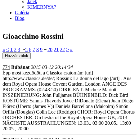
Játék
KIMERNYA?
Galéria
Blog
Gioacchino Rossini
«
<
1
2
3
∙∙∙
5
6
7
8
9
∙∙∙
20
21
22
>
»
774
Búbánat
2015-03-12 20:14:34
Épp most kezdődött a Classica csatornán: [url]
http://www.classica.de/de/; Rossini: La donna del lago [/url] - Aus
dem Royal Opera House Covent Garden, London ÄNGE DES
PROGRAMMS: (02:43:50) DIRIGENT: Michele Mariotti
INSZENIERUNG: John Fulljames BÜHNENBILD: Dick Bird
KOSTÜME: Yannis Thavoris Joyce DiDonato (Elena) Juan Diego
Flórez (Uberto (James V)) Daniela Barcellona (Malcolm) Simón
Orfila (Douglas) Colin Lee (Rodrigo) CHOR: Royal Opera Chorus
ORCHESTER: Orchestra of the Royal Opera House GB, 2013
NÄCHSTE AUSSTRAHLUNGEN: 13.03., 03:00 20.05., 13:00
20.05., 20:00