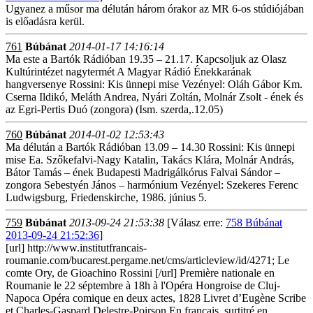
Ugyanez a műsor ma délután három órakor az MR 6-os stúdiójában
is előadásra kerül.
761
Búbánat
2014-01-17 14:16:14
Ma este a Bartók Rádióban 19.35 – 21.17. Kapcsoljuk az Olasz
Kultúrintézet nagytermét A Magyar Rádió Énekkarának
hangversenye Rossini: Kis ünnepi mise Vezényel: Oláh Gábor Km.
Cserna Ildikó, Meláth Andrea, Nyári Zoltán, Molnár Zsolt - ének és
az Egri-Pertis Duó (zongora) (Ism. szerda,.12.05)
760
Búbánat
2014-01-02 12:53:43
Ma délután a Bartók Rádióban 13.09 – 14.30 Rossini: Kis ünnepi
mise Ea. Szőkefalvi-Nagy Katalin, Takács Klára, Molnár András,
Bátor Tamás – ének Budapesti Madrigálkórus Falvai Sándor –
zongora Sebestyén János – harmónium Vezényel: Szekeres Ferenc
Ludwigsburg, Friedenskirche, 1986. június 5.
759
Búbánat
2013-09-24 21:53:38
[Válasz erre:
758 Búbánat
2013-09-24 21:52:36
]
[url] http://www.institutfrancais-
roumanie.com/bucarest.pergame.net/cms/articleview/id/4271; Le
comte Ory, de Gioachino Rossini [/url] Première nationale en
Roumanie le 22 séptembre à 18h à l'Opéra Hongroise de Cluj-
Napoca Opéra comique en deux actes, 1828 Livret d’Eugène Scribe
et Charles-Gaspard Delestre-Poirson En français, surtitré en