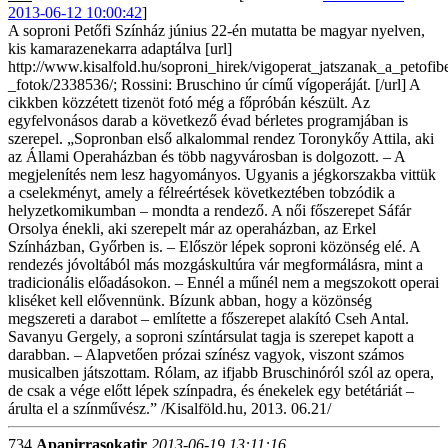
2013-06-12 10:00:42
]
A soproni Petőfi Színház június 22-én mutatta be magyar nyelven,
kis kamarazenekarra adaptálva [url]
http://www.kisalfold.hu/soproni_hirek/vigoperat_jatszanak_a_petofib
_fotok/2338536/; Rossini: Bruschino úr című vígoperáját. [/url] A
cikkben közzétett tizenöt fotó még a főpróbán készült. Az
egyfelvonásos darab a következő évad bérletes programjában is
szerepel. „Sopronban első alkalommal rendez Toronykőy Attila, aki
az Állami Operaházban és több nagyvárosban is dolgozott. – A
megjelenítés nem lesz hagyományos. Ugyanis a jégkorszakba vittük
a cselekményt, amely a félreértések következtében tobzódik a
helyzetkomikumban – mondta a rendező. A női főszerepet Sáfár
Orsolya énekli, aki szerepelt már az operaházban, az Erkel
Színházban, Győrben is. – Először lépek soproni közönség elé. A
rendezés jóvoltából más mozgáskultúra vár megformálásra, mint a
tradicionális előadásokon. – Ennél a műnél nem a megszokott operai
kliséket kell elővennünk. Bízunk abban, hogy a közönség
megszereti a darabot – említette a főszerepet alakító Cseh Antal.
Savanyu Gergely, a soproni színtársulat tagja is szerepet kapott a
darabban. – Alapvetően prózai színész vagyok, viszont számos
musicalben játszottam. Rólam, az ifjabb Bruschinóról szól az opera,
de csak a vége előtt lépek színpadra, és énekelek egy betétáriát –
árulta el a színművész.” /Kisalföld.hu, 2013. 06.21/
734
Apapirrasokatir
2013-06-19 13:11:16