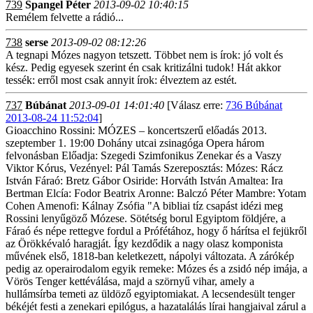
739
Spangel Péter
2013-09-02 10:40:15
Remélem felvette a rádió...
738
serse
2013-09-02 08:12:26
A tegnapi Mózes nagyon tetszett. Többet nem is írok: jó volt és
kész. Pedig egyesek szerint én csak kritizálni tudok! Hát akkor
tessék: erről most csak annyit írok: élveztem az estét.
737
Búbánat
2013-09-01 14:01:40
[Válasz erre:
736 Búbánat
2013-08-24 11:52:04
]
Gioacchino Rossini: MÓZES – koncertszerű előadás 2013.
szeptember 1. 19:00 Dohány utcai zsinagóga Opera három
felvonásban Előadja: Szegedi Szimfonikus Zenekar és a Vaszy
Viktor Kórus, Vezényel: Pál Tamás Szereposztás: Mózes: Rácz
István Fáraó: Bretz Gábor Osiride: Horváth István Amaltea: Ira
Bertman Elcía: Fodor Beatrix Aronne: Balczó Péter Mambre: Yotam
Cohen Amenofi: Kálnay Zsófia "A bibliai tíz csapást idézi meg
Rossini lenyűgöző Mózese. Sötétség borul Egyiptom földjére, a
Fáraó és népe rettegve fordul a Prófétához, hogy ő hárítsa el fejükről
az Örökkévaló haragját. Így kezdődik a nagy olasz komponista
művének első, 1818-ban keletkezett, nápolyi változata. A zárókép
pedig az operairodalom egyik remeke: Mózes és a zsidó nép imája, a
Vörös Tenger kettéválása, majd a szörnyű vihar, amely a
hullámsírba temeti az üldöző egyiptomiakat. A lecsendesült tenger
békéjét festi a zenekari epilógus, a hazatalálás lírai hangjaival zárul a