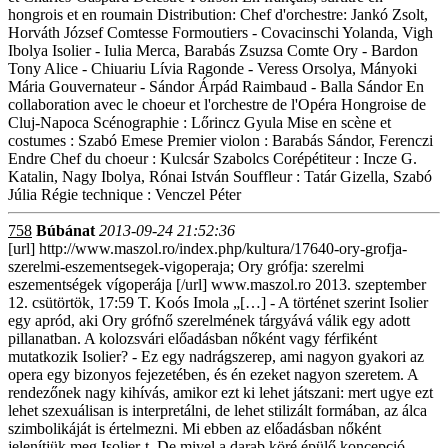
hongrois et en roumain Distribution: Chef d'orchestre: Jankó Zsolt,
Horváth József Comtesse Formoutiers - Covacinschi Yolanda, Vigh
Ibolya Isolier - Iulia Merca, Barabás Zsuzsa Comte Ory - Bardon
Tony Alice - Chiuariu Lívia Ragonde - Veress Orsolya, Mányoki
Mária Gouvernateur - Sándor Árpád Raimbaud - Balla Sándor En
collaboration avec le choeur et l'orchestre de l'Opéra Hongroise de
Cluj-Napoca Scénographie : Lőrincz Gyula Mise en scène et
costumes : Szabó Emese Premier violon : Barabás Sándor, Ferenczi
Endre Chef du choeur : Kulcsár Szabolcs Corépétiteur : Incze G.
Katalin, Nagy Ibolya, Rónai István Souffleur : Tatár Gizella, Szabó
Júlia Régie technique : Venczel Péter
758
Búbánat
2013-09-24 21:52:36
[url] http://www.maszol.ro/index.php/kultura/17640-ory-grofja-
szerelmi-eszementsegek-vigoperaja; Ory grófja: szerelmi
eszementségek vígoperája [/url] www.maszol.ro 2013. szeptember
12. csütörtök, 17:59 T. Koós Imola „[…] - A történet szerint Isolier
egy apród, aki Ory grófnő szerelmének tárgyává válik egy adott
pillanatban. A kolozsvári előadásban nőként vagy férfiként
mutatkozik Isolier? - Ez egy nadrágszerep, ami nagyon gyakori az
opera egy bizonyos fejezetében, és én ezeket nagyon szeretem. A
rendezőnek nagy kihívás, amikor ezt ki lehet játszani: mert ugye ezt
lehet szexuálisan is interpretálni, de lehet stilizált formában, az álca
szimbolikáját is értelmezni. Mi ebben az előadásban nőként
jelenítjük meg Isolier-t. De mivel a darab köré épülő koncepció