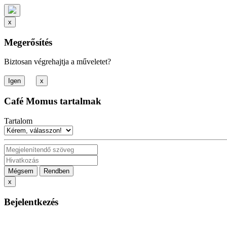
x
Megerősítés
Biztosan végrehajtja a műveletet?
x
Café Momus tartalmak
Tartalom
Mégsem
Rendben
x
Bejelentkezés