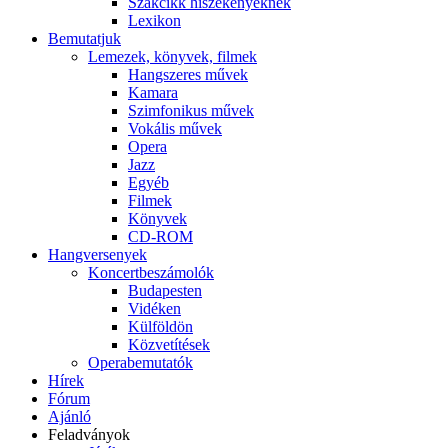
Szakcikk hiszékenyeknek
Lexikon
Bemutatjuk
Lemezek, könyvek, filmek
Hangszeres művek
Kamara
Szimfonikus művek
Vokális művek
Opera
Jazz
Egyéb
Filmek
Könyvek
CD-ROM
Hangversenyek
Koncertbeszámolók
Budapesten
Vidéken
Külföldön
Közvetítések
Operabemutatók
Hírek
Fórum
Ajánló
Feladványok