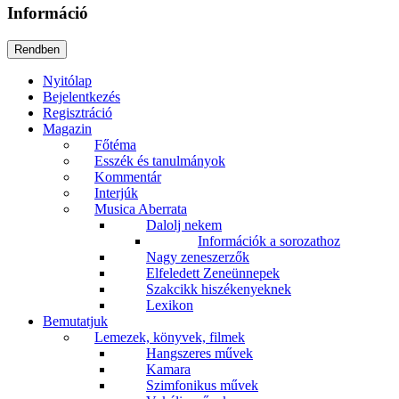
Információ
Nyitólap
Bejelentkezés
Regisztráció
Magazin
Főtéma
Esszék és tanulmányok
Kommentár
Interjúk
Musica Aberrata
Dalolj nekem
Információk a sorozathoz
Nagy zeneszerzők
Elfeledett Zeneünnepek
Szakcikk hiszékenyeknek
Lexikon
Bemutatjuk
Lemezek, könyvek, filmek
Hangszeres művek
Kamara
Szimfonikus művek