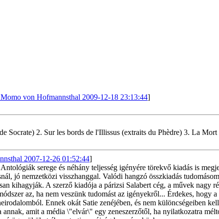
 Momo von Hofmannsthal 2009-12-18 23:13:44
]
e de Socrate) 2. Sur les bords de l'Illissus (extraits du Phèdre) 3. La M
nsthal 2007-12-26 01:52:44
]
. Antológiák serege és néhány teljesség igényére törekvő kiadás is meg
snál, jó nemzetközi visszhanggal. Valódi hangzó összkiadás tudomásom 
san kihagyják. A szerző kiadója a párizsi Salabert cég, a művek nagy ré
módszer az, ha nem veszünk tudomást az igényekről... Érdekes, hogy a 
neirodalomból. Ennek okát Satie zenéjében, és nem különcségeiben kell 
a annak, amit a média \"elvár\" egy zeneszerzőtől, ha nyilatkozatra mé