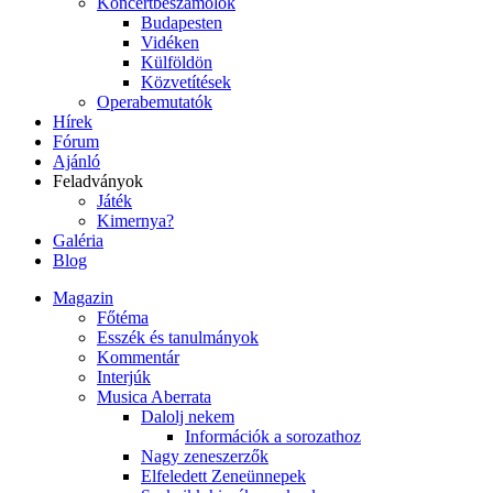
Koncertbeszámolók
Budapesten
Vidéken
Külföldön
Közvetítések
Operabemutatók
Hírek
Fórum
Ajánló
Feladványok
Játék
Kimernya?
Galéria
Blog
Magazin
Főtéma
Esszék és tanulmányok
Kommentár
Interjúk
Musica Aberrata
Dalolj nekem
Információk a sorozathoz
Nagy zeneszerzők
Elfeledett Zeneünnepek