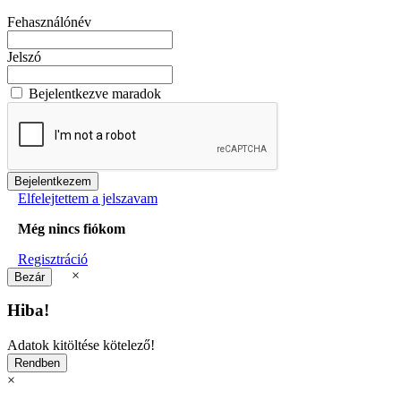
Fehasználónév
Jelszó
Bejelentkezve maradok
Elfelejtettem a jelszavam
Még nincs fiókom
Regisztráció
×
Hiba!
Adatok kitöltése kötelező!
×