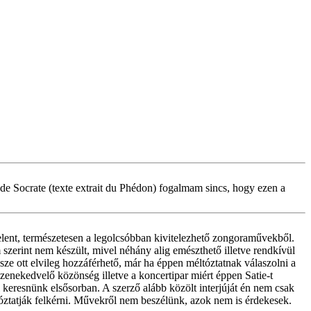
ort de Socrate (texte extrait du Phédon) fogalmam sincs, hogy ezen a
jelent, természetesen a legolcsóbban kivitelezhető zongoraművekből.
szerint nem készült, mivel néhány alig emészthető illetve rendkívül
sze ott elvileg hozzáférhető, már ha éppen méltóztatnak válaszolni a
zenekedvelő közönség illetve a koncertipar miért éppen Satie-t
keresnünk elsősorban. A szerző alább közölt interjúját én nem csak
ltóztatják felkérni. Művekről nem beszélünk, azok nem is érdekesek.