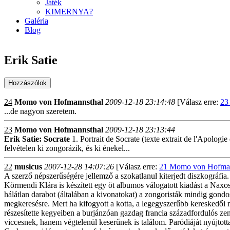
Játék
KIMERNYA?
Galéria
Blog
Erik Satie
24
Momo von Hofmannsthal
2009-12-18 23:14:48
[Válasz erre:
23
...de nagyon szeretem.
23
Momo von Hofmannsthal
2009-12-18 23:13:44
Erik Satie: Socrate
1. Portrait de Socrate (texte extrait de l'Apologi
felvételen ki zongorázik, és ki énekel...
22
musicus
2007-12-28 14:07:26
[Válasz erre:
21 Momo von Hofman
A szerző népszerűségére jellemző a szokatlanul kiterjedt diszkográfia
Körmendi Klára is készített egy öt albumos válogatott kiadást a Naxo
hálátlan darabot (általában a kivonatokat) a zongoristák mindig gondo
megkeresésre. Mert ha kifogyott a kotta, a legegyszerűbb kereskedői 
részesítette kegyeiben a burjánzóan gazdag francia századfordulós ze
viccesnek, hanem végtelenül keserűnek is találom. Paródiáját nyújtott