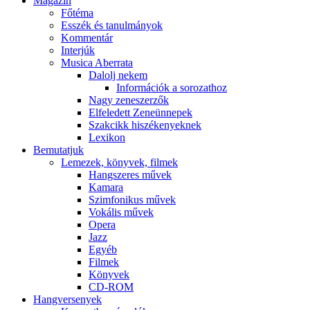
Magazin
Főtéma
Esszék és tanulmányok
Kommentár
Interjúk
Musica Aberrata
Dalolj nekem
Információk a sorozathoz
Nagy zeneszerzők
Elfeledett Zeneünnepek
Szakcikk hiszékenyeknek
Lexikon
Bemutatjuk
Lemezek, könyvek, filmek
Hangszeres művek
Kamara
Szimfonikus művek
Vokális művek
Opera
Jazz
Egyéb
Filmek
Könyvek
CD-ROM
Hangversenyek