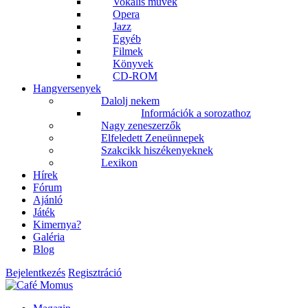
Vokális művek
Opera
Jazz
Egyéb
Filmek
Könyvek
CD-ROM
Hangversenyek
Dalolj nekem
Információk a sorozathoz
Nagy zeneszerzők
Elfeledett Zeneünnepek
Szakcikk hiszékenyeknek
Lexikon
Hírek
Fórum
Ajánló
Játék
Kimernya?
Galéria
Blog
Bejelentkezés
Regisztráció