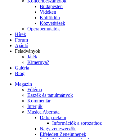
Koncertbeszámolók
Budapesten
Vidéken
Külföldön
Közvetítések
Operabemutatók
Hírek
Fórum
Ajánló
Feladványok
Játék
Kimernya?
Galéria
Blog
Magazin
Főtéma
Esszék és tanulmányok
Kommentár
Interjúk
Musica Aberrata
Dalolj nekem
Információk a sorozathoz
Nagy zeneszerzők
Elfeledett Zeneünnepek