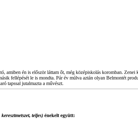
tó, amiben én is először láttam őt, még középiskolás koromban. Zenei ké
másik fellépését le is mondta. Pár év múlva aztán olyan Belmontét prod
aró tapssal jutalmazta a művészt.
, keresztmetszet, teljes)
énekelt együtt: