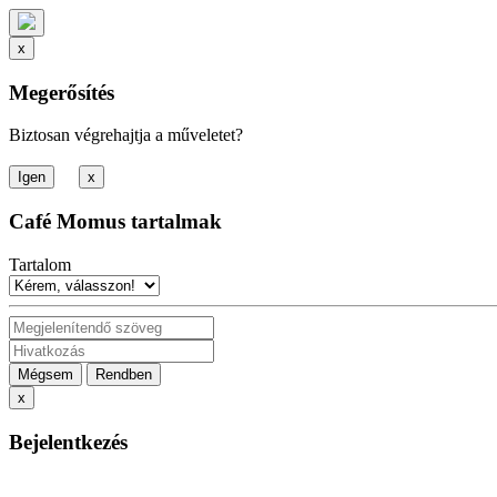
x
Megerősítés
Biztosan végrehajtja a műveletet?
x
Café Momus tartalmak
Tartalom
Mégsem
Rendben
x
Bejelentkezés