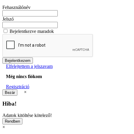
Fehasználónév
Jelszó
Bejelentkezve maradok
Elfelejtettem a jelszavam
Még nincs fiókom
Regisztráció
×
Hiba!
Adatok kitöltése kötelező!
×