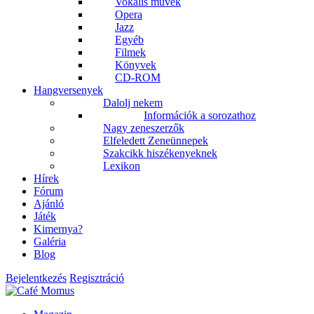
Vokális művek
Opera
Jazz
Egyéb
Filmek
Könyvek
CD-ROM
Hangversenyek
Dalolj nekem
Információk a sorozathoz
Nagy zeneszerzők
Elfeledett Zeneünnepek
Szakcikk hiszékenyeknek
Lexikon
Hírek
Fórum
Ajánló
Játék
Kimernya?
Galéria
Blog
Bejelentkezés
Regisztráció