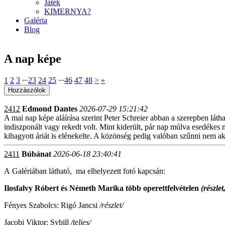
Játék
KIMERNYA?
Galéria
Blog
A nap képe
1
2
3
∙∙∙
23
24
25
∙∙∙
46
47
48
>
»
2412
Edmond Dantes
2026-07-29 15:21:42
A mai nap képe aláírása szerint Peter Schreier abban a szerepben látha
indiszponált vagy rekedt volt. Mint kiderült, pár nap múlva esedékes 
kihagyott áriát is elénekelte. A közönség pedig valóban szűnni nem ak
2411
Búbánat
2026-06-18 23:40:41
A
Galériában látható, ma elhelyezett fotó kapcsán:
Ilosfalvy Róbert és Németh Marika több operettfelvételen
(részlet
Fényes Szabolcs: Rigó Jancsi
/részlet/
Jacobi Viktor: Sybill
/teljes/