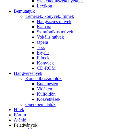
Szakcikk hiszékenyeknek
Lexikon
Bemutatjuk
Lemezek, könyvek, filmek
Hangszeres művek
Kamara
Szimfonikus művek
Vokális művek
Opera
Jazz
Egyéb
Filmek
Könyvek
CD-ROM
Hangversenyek
Koncertbeszámolók
Budapesten
Vidéken
Külföldön
Közvetítések
Operabemutatók
Hírek
Fórum
Ajánló
Feladványok