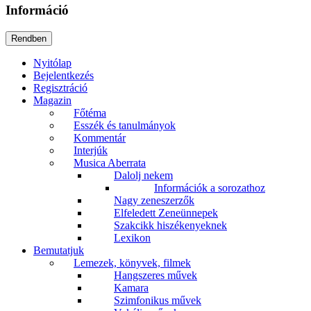
Információ
Nyitólap
Bejelentkezés
Regisztráció
Magazin
Főtéma
Esszék és tanulmányok
Kommentár
Interjúk
Musica Aberrata
Dalolj nekem
Információk a sorozathoz
Nagy zeneszerzők
Elfeledett Zeneünnepek
Szakcikk hiszékenyeknek
Lexikon
Bemutatjuk
Lemezek, könyvek, filmek
Hangszeres művek
Kamara
Szimfonikus művek