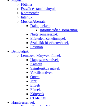
Magazin
Főtéma
Esszék és tanulmányok
Kommentár
Interjúk
Musica Aberrata
Dalolj nekem
Információk a sorozathoz
Nagy zeneszerzők
Elfeledett Zeneünnepek
Szakcikk hiszékenyeknek
Lexikon
Bemutatjuk
Lemezek, könyvek, filmek
Hangszeres művek
Kamara
Szimfonikus művek
Vokális művek
Opera
Jazz
Egyéb
Filmek
Könyvek
CD-ROM
Hangversenyek