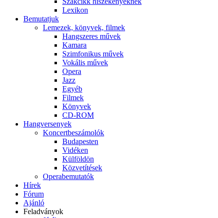
Szakcikk hiszékenyeknek
Lexikon
Bemutatjuk
Lemezek, könyvek, filmek
Hangszeres művek
Kamara
Szimfonikus művek
Vokális művek
Opera
Jazz
Egyéb
Filmek
Könyvek
CD-ROM
Hangversenyek
Koncertbeszámolók
Budapesten
Vidéken
Külföldön
Közvetítések
Operabemutatók
Hírek
Fórum
Ajánló
Feladványok