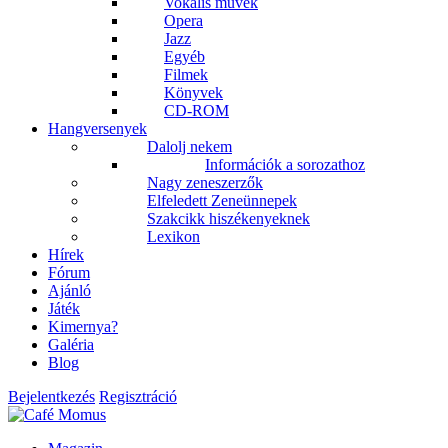
Vokális művek
Opera
Jazz
Egyéb
Filmek
Könyvek
CD-ROM
Hangversenyek
Dalolj nekem
Információk a sorozathoz
Nagy zeneszerzők
Elfeledett Zeneünnepek
Szakcikk hiszékenyeknek
Lexikon
Hírek
Fórum
Ajánló
Játék
Kimernya?
Galéria
Blog
Bejelentkezés
Regisztráció