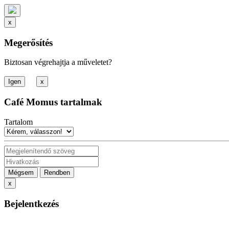
x
Megerősítés
Biztosan végrehajtja a műveletet?
x
Café Momus tartalmak
Tartalom
Mégsem
Rendben
x
Bejelentkezés