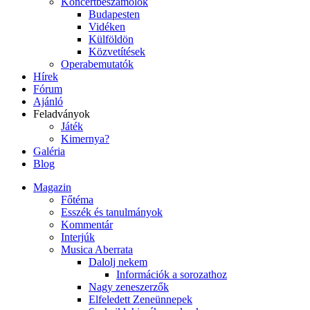
Koncertbeszámolók
Budapesten
Vidéken
Külföldön
Közvetítések
Operabemutatók
Hírek
Fórum
Ajánló
Feladványok
Játék
Kimernya?
Galéria
Blog
Magazin
Főtéma
Esszék és tanulmányok
Kommentár
Interjúk
Musica Aberrata
Dalolj nekem
Információk a sorozathoz
Nagy zeneszerzők
Elfeledett Zeneünnepek