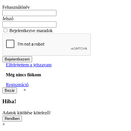
Fehasználónév
Jelszó
Bejelentkezve maradok
Elfelejtettem a jelszavam
Még nincs fiókom
Regisztráció
×
Hiba!
Adatok kitöltése kötelező!
×