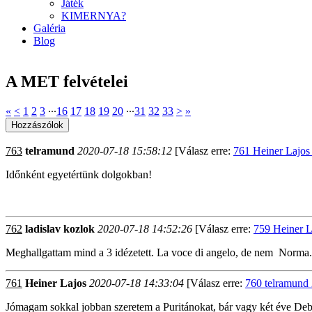
Játék
KIMERNYA?
Galéria
Blog
A MET felvételei
«
<
1
2
3
∙∙∙
16
17
18
19
20
∙∙∙
31
32
33
>
»
763
telramund
2020-07-18 15:58:12
[Válasz erre:
761 Heiner Lajos
Időnként egyetértünk dolgokban!
762
ladislav kozlok
2020-07-18 14:52:26
[Válasz erre:
759 Heiner L
Meghallgattam mind a 3 idézetett. La voce di angelo, de nem Norma.
761
Heiner Lajos
2020-07-18 14:33:04
[Válasz erre:
760 telramund
Jómagam sokkal jobban szeretem a Puritánokat, bár vagy két éve De