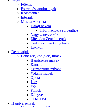
Magazin
Főtéma
Esszék és tanulmányok
Kommentár
Interjúk
Musica Aberrata
Dalolj nekem
Információk a sorozathoz
Nagy zeneszerzők
Elfeledett Zeneünnepek
Szakcikk hiszékenyeknek
Lexikon
Bemutatjuk
Lemezek, könyvek, filmek
Hangszeres művek
Kamara
Szimfonikus művek
Vokális művek
Opera
Jazz
Egyéb
Filmek
Könyvek
CD-ROM
Hangversenyek