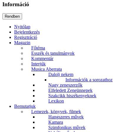
Információ
Nyitólap
Bejelentkezés
Regisztráció
Magazin
Főtéma
Esszék és tanulmányok
Kommentár
Interjúk
Musica Aberrata
Dalolj nekem
Információk a sorozathoz
Nagy zeneszerzők
Elfeledett Zeneünnepek
Szakcikk hiszékenyeknek
Lexikon
Bemutatjuk
Lemezek, könyvek, filmek
Hangszeres művek
Kamara
Szimfonikus művek