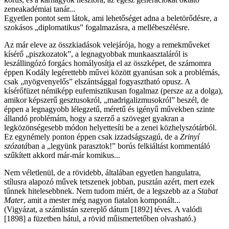
zeneakadémiai tanár...
Egyetlen pontot sem látok, ami lehetőséget adna a beletörődésre, a
szokásos „diplomatikus” fogalmazásra, a mellébeszélésre.
Az már eleve az összkiadások velejárója, hogy a remekműveket
kísérő „piszkozatok”, a legnagyobbak munkaasztaláról is
leszállingózó forgács homályosítja el az összképet, de számomra
éppen Kodály legérettebb művei között gyanúsan sok a problémás,
csak „nyögvenyelős” elszántsággal fogyasztható opusz. A
kísérőfüzet némiképp eufemisztikusan fogalmaz (persze az a dolga),
amikor képszerű gesztusokról, „madrigalizmusokról” beszél, de
éppen a legnagyobb lélegzetű, méretű és igényű művekben szinte
állandó problémám, hogy a szerző a szöveget gyakran a
legközönségesebb módon helyettesíti be a zenei közhelyszótárból.
Ez egynémely ponton éppen csak izzadságszagú, de a
Zrinyí
szózatá
ban a „legyünk parasztok!” borús felkiáltást kommentáló
szűkített akkord már-már komikus...
Nem véletlenül, de a rövidebb, általában egyetlen hangulatra,
stílusra alapozó művek tetszenek jobban, pusztán azért, mert ezek
tűnnek hitelesebbnek. Nem tudom miért, de a legszebb az a
Stabat
Mater
, amit a mester még nagyon fiatalon komponált...
(Vigyázat, a számlistán szereplő dátum [1892] téves. A valódi
[1898] a füzetben hátul, a rövid műismertetőben olvasható.)