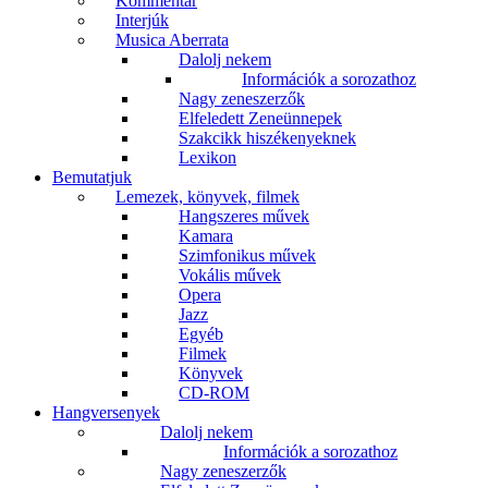
Kommentár
Interjúk
Musica Aberrata
Dalolj nekem
Információk a sorozathoz
Nagy zeneszerzők
Elfeledett Zeneünnepek
Szakcikk hiszékenyeknek
Lexikon
Bemutatjuk
Lemezek, könyvek, filmek
Hangszeres művek
Kamara
Szimfonikus művek
Vokális művek
Opera
Jazz
Egyéb
Filmek
Könyvek
CD-ROM
Hangversenyek
Dalolj nekem
Információk a sorozathoz
Nagy zeneszerzők