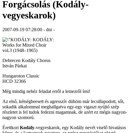
Forgácsolás (Kodály-
vegyeskarok)
2007-09-19 07:28:00 - dni -
KODÁLY:
Works for Mixed Choir
vol.3 (1948–1965)
Debrecen Kodály Chorus
István Párkai
Hungaroton Classic
HCD 32366
Még mindig nehéz feladat erről a lemezről írni!
Az első, kétségbeesett és agresszív dühöm már lecsillapodott, sőt,
sokadik alkalommal meghallgatva egy-egy vigaszt nyújtó szép
részletet is fel tudok fedezni magamnak, de azért ez mégis nagyon-
nagyon szomorú.
Érettkori
Kodály
-vegyeskarok, egy Kodály nevét viselő hivatásos
kórus, és a karnagyok nesztora, az egész generációkat oktató