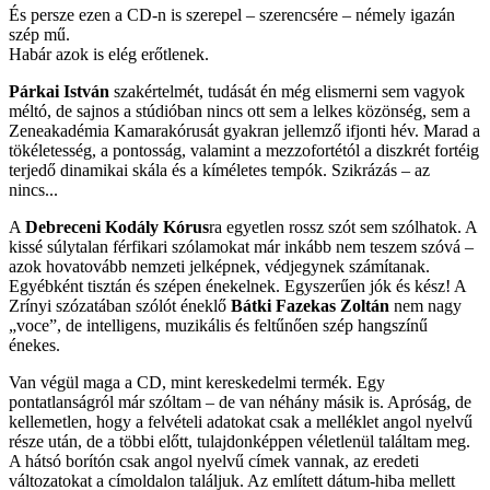
És persze ezen a CD-n is szerepel – szerencsére – némely igazán
szép mű.
Habár azok is elég erőtlenek.
Párkai István
szakértelmét, tudását én még elismerni sem vagyok
méltó, de sajnos a stúdióban nincs ott sem a lelkes közönség, sem a
Zeneakadémia Kamarakórusát gyakran jellemző ifjonti hév. Marad a
tökéletesség, a pontosság, valamint a mezzofortétól a diszkrét fortéig
terjedő dinamikai skála és a kíméletes tempók. Szikrázás – az
nincs...
A
Debreceni Kodály Kórus
ra egyetlen rossz szót sem szólhatok. A
kissé súlytalan férfikari szólamokat már inkább nem teszem szóvá –
azok hovatovább nemzeti jelképnek, védjegynek számítanak.
Egyébként tisztán és szépen énekelnek. Egyszerűen jók és kész! A
Zrínyi szózatában szólót éneklő
Bátki Fazekas Zoltán
nem nagy
„voce”, de intelligens, muzikális és feltűnően szép hangszínű
énekes.
Van végül maga a CD, mint kereskedelmi termék. Egy
pontatlanságról már szóltam – de van néhány másik is. Apróság, de
kellemetlen, hogy a felvételi adatokat csak a melléklet angol nyelvű
része után, de a többi előtt, tulajdonképpen véletlenül találtam meg.
A hátsó borítón csak angol nyelvű címek vannak, az eredeti
változatokat a címoldalon találjuk. Az említett dátum-hiba mellett