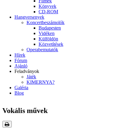
Filmek
Könyvek
CD-ROM
Hangversenyek
Koncertbeszámolók
Budapesten
Vidéken
Külföldön
Közvetítések
Operabemutatók
Hírek
Fórum
Ajánló
Feladványok
Játék
KIMERNYA?
Galéria
Blog
Vokális művek