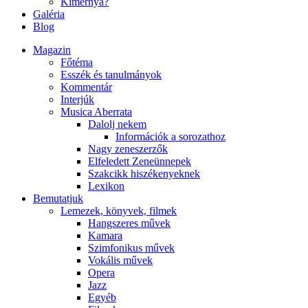
Kimernya?
Galéria
Blog
Magazin
Főtéma
Esszék és tanulmányok
Kommentár
Interjúk
Musica Aberrata
Dalolj nekem
Információk a sorozathoz
Nagy zeneszerzők
Elfeledett Zeneünnepek
Szakcikk hiszékenyeknek
Lexikon
Bemutatjuk
Lemezek, könyvek, filmek
Hangszeres művek
Kamara
Szimfonikus művek
Vokális művek
Opera
Jazz
Egyéb