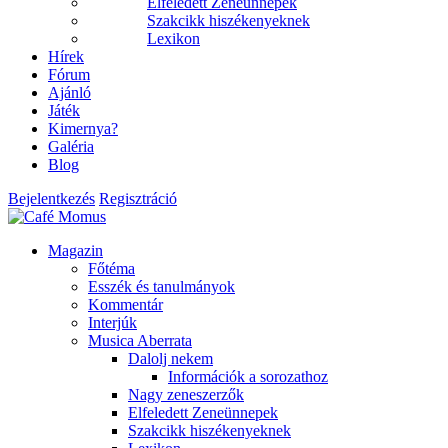
Elfeledett Zeneünnepek
Szakcikk hiszékenyeknek
Lexikon
Hírek
Fórum
Ajánló
Játék
Kimernya?
Galéria
Blog
Bejelentkezés
Regisztráció
Magazin
Főtéma
Esszék és tanulmányok
Kommentár
Interjúk
Musica Aberrata
Dalolj nekem
Információk a sorozathoz
Nagy zeneszerzők
Elfeledett Zeneünnepek
Szakcikk hiszékenyeknek