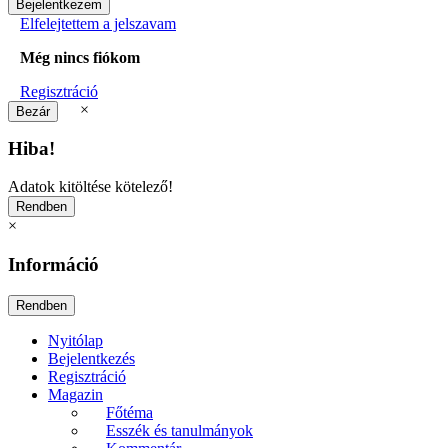
Elfelejtettem a jelszavam
Még nincs fiókom
Regisztráció
×
Hiba!
Adatok kitöltése kötelező!
×
Információ
Nyitólap
Bejelentkezés
Regisztráció
Magazin
Főtéma
Esszék és tanulmányok