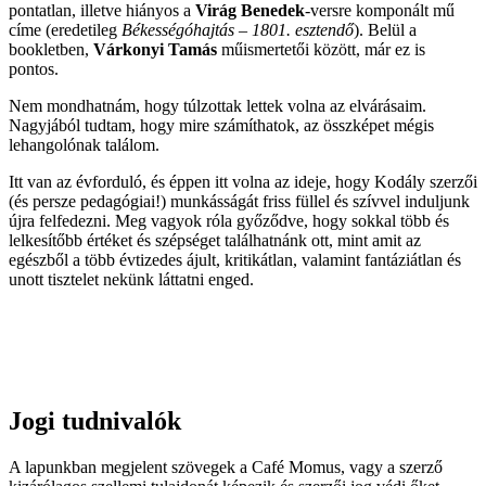
pontatlan, illetve hiányos a
Virág Benedek
-versre komponált mű
címe (eredetileg
Békességóhajtás – 1801. esztendő
). Belül a
bookletben,
Várkonyi Tamás
műismertetői között, már ez is
pontos.
Nem mondhatnám, hogy túlzottak lettek volna az elvárásaim.
Nagyjából tudtam, hogy mire számíthatok, az összképet mégis
lehangolónak találom.
Itt van az évforduló, és éppen itt volna az ideje, hogy Kodály szerzői
(és persze pedagógiai!) munkásságát friss füllel és szívvel induljunk
újra felfedezni. Meg vagyok róla győződve, hogy sokkal több és
lelkesítőbb értéket és szépséget találhatnánk ott, mint amit az
egészből a több évtizedes ájult, kritikátlan, valamint fantáziátlan és
unott tisztelet nekünk láttatni enged.
Jogi tudnivalók
A lapunkban megjelent szövegek a Café Momus, vagy a szerző