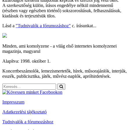
kizárólagos szellemi tulajdonát képezik és szerzői jog védi őket.
A szerkesztőség külön, írásos engedélye nélkül mindennemű
(részben vagy egészben történő) sokszorosításuk, felhasználásuk,
kiadásuk és terjesztésük tilos.
Lásd a
"Tudnivalók a fórumozáshoz"
c. írásunkat...
Minden, ami komolyzene - a világ első internetes komolyzenei
magazinja, magyarul
Alapítva: 1998. október 1.
Koncertbeszámolók, lemezismertetők, hírek, műsorajánlók, interjúk,
esszék, publicisztika, játék, művész-naplók, apróhirdetések.
Impresszum
Adatkezelési tájékoztató
Tudnivalók a fórumozáshoz