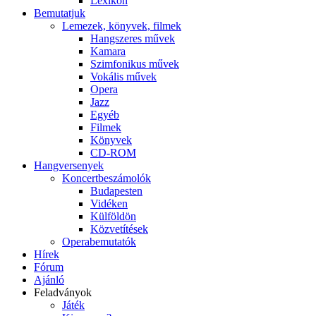
Lexikon
Bemutatjuk
Lemezek, könyvek, filmek
Hangszeres művek
Kamara
Szimfonikus művek
Vokális művek
Opera
Jazz
Egyéb
Filmek
Könyvek
CD-ROM
Hangversenyek
Koncertbeszámolók
Budapesten
Vidéken
Külföldön
Közvetítések
Operabemutatók
Hírek
Fórum
Ajánló
Feladványok
Játék