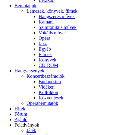
Lexikon
Bemutatjuk
Lemezek, könyvek, filmek
Hangszeres művek
Kamara
Szimfonikus művek
Vokális művek
Opera
Jazz
Egyéb
Filmek
Könyvek
CD-ROM
Hangversenyek
Koncertbeszámolók
Budapesten
Vidéken
Külföldön
Közvetítések
Operabemutatók
Hírek
Fórum
Ajánló
Feladványok
Játék