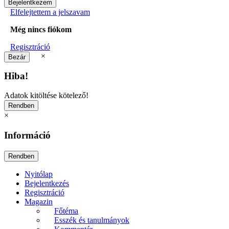
Elfelejtettem a jelszavam
Még nincs fiókom
Regisztráció
×
Hiba!
Adatok kitöltése kötelező!
×
Információ
Nyitólap
Bejelentkezés
Regisztráció
Magazin
Főtéma
Esszék és tanulmányok