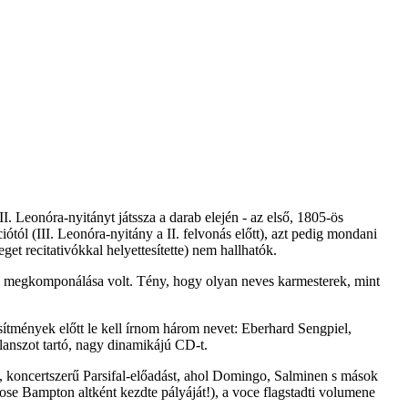
. Leonóra-nyitányt játssza a darab elején - az első, 1805-ös
iótól (III. Leonóra-nyitány a II. felvonás előtt), azt pedig mondani
t recitativókkal helyettesítette) nem hallhatók.
el megkomponálása volt. Tény, hogy olyan neves karmesterek, mint
jesítmények előtt le kell írnom három nevet: Eberhard Sengpiel,
lanszot tartó, nagy dinamikájú CD-t.
, koncertszerű Parsifal-előadást, ahol Domingo, Salminen s mások
 Rose Bampton altként kezdte pályáját!), a voce flagstadti volumene