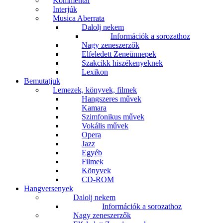
Kommentár
Interjúk
Musica Aberrata
Dalolj nekem
Információk a sorozathoz
Nagy zeneszerzők
Elfeledett Zeneünnepek
Szakcikk hiszékenyeknek
Lexikon
Bemutatjuk
Lemezek, könyvek, filmek
Hangszeres művek
Kamara
Szimfonikus művek
Vokális művek
Opera
Jazz
Egyéb
Filmek
Könyvek
CD-ROM
Hangversenyek
Dalolj nekem
Információk a sorozathoz
Nagy zeneszerzők