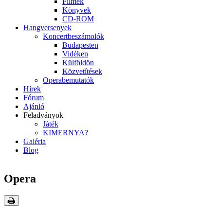
Filmek
Könyvek
CD-ROM
Hangversenyek
Koncertbeszámolók
Budapesten
Vidéken
Külföldön
Közvetítések
Operabemutatók
Hírek
Fórum
Ajánló
Feladványok
Játék
KIMERNYA?
Galéria
Blog
Opera