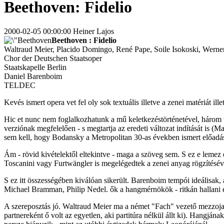
Beethoven: Fidelio
2000-02-05 00:00:00 Heiner Lajos
Beethoven : Fidelio
Waltraud Meier, Placido Domingo, René Pape, Soile Isokoski, Werne
Chor der Deutschen Staatsoper
Staatskapelle Berlin
Daniel Barenboim
TELDEC
Kevés ismert opera vet fel oly sok textuális illetve a zenei matériát il
Hic et nunc nem foglalkozhatunk a mű keletkezéstörténetével, három vá
verziónak megfelelően - s megtartja az eredeti változat indítását is (M
sem kell, hogy Bodansky a Metropolitan 30-as években ismert előadása
Ám - rövid kivételektől eltekintve - maga a szöveg sem. S ez e leme
Toscanini vagy Furtwängler is megelégedtek a zenei anyag rögzítésév
S ez itt összességében kiválóan sikerült. Barenboim tempói ideálisak, a
Michael Bramman, Philip Nedel. ők a hangmérnökök - ritkán hallani en
A szereposztás jó. Waltraud Meier ma a német "Fach" vezető mezzoja-
partnereként ő volt az egyetlen, aki partitúra nélkül állt ki). Hangjá