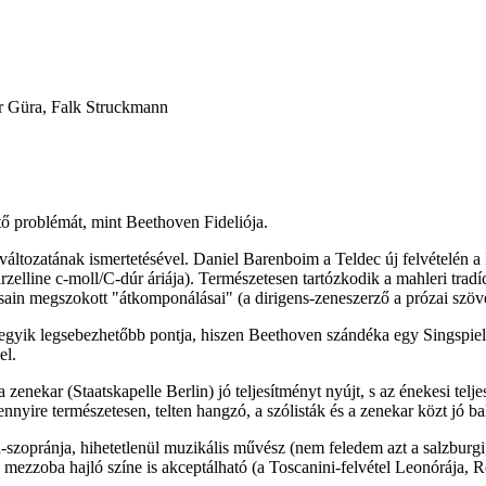
r Güra, Falk Struckmann
lető problémát, mint Beethoven Fideliója.
ltozatának ismertetésével. Daniel Barenboim a Teldec új felvételén a II
arzelline c-moll/C-dúr áriája). Természetesen tartózkodik a mahleri tradíc
in megszokott "átkomponálásai" (a dirigens-zeneszerző a prózai szövege
z egyik legsebezhetőbb pontja, hiszen Beethoven szándéka egy Singspi
el.
 zenekar (Staatskapelle Berlin) jó teljesítményt nyújt, s az énekesi tel
nyire természetesen, telten hangzó, a szólisták és a zenekar közt jó ba
szopránja, hihetetlenül muzikális művész (nem feledem azt a salzburgi
nak mezzoba hajló színe is akceptálható (a Toscanini-felvétel Leonórája,