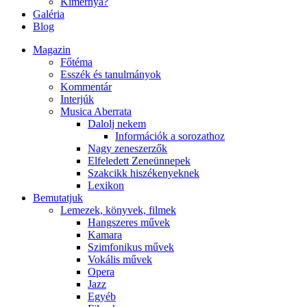
Kimernya?
Galéria
Blog
Magazin
Főtéma
Esszék és tanulmányok
Kommentár
Interjúk
Musica Aberrata
Dalolj nekem
Információk a sorozathoz
Nagy zeneszerzők
Elfeledett Zeneünnepek
Szakcikk hiszékenyeknek
Lexikon
Bemutatjuk
Lemezek, könyvek, filmek
Hangszeres művek
Kamara
Szimfonikus művek
Vokális művek
Opera
Jazz
Egyéb