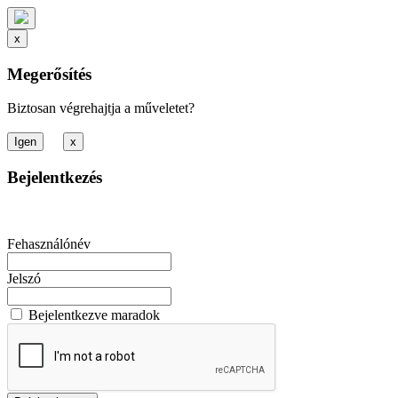
x
Megerősítés
Biztosan végrehajtja a műveletet?
x
Bejelentkezés
Fehasználónév
Jelszó
Bejelentkezve maradok