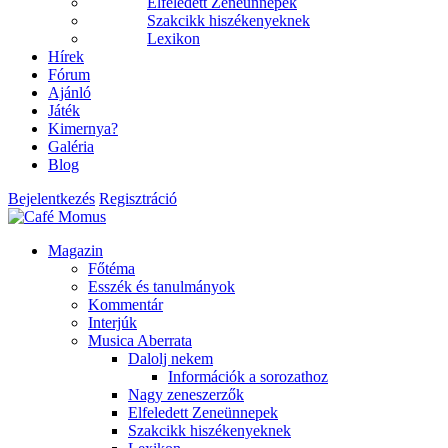
Elfeledett Zeneünnepek
Szakcikk hiszékenyeknek
Lexikon
Hírek
Fórum
Ajánló
Játék
Kimernya?
Galéria
Blog
Bejelentkezés
Regisztráció
Magazin
Főtéma
Esszék és tanulmányok
Kommentár
Interjúk
Musica Aberrata
Dalolj nekem
Információk a sorozathoz
Nagy zeneszerzők
Elfeledett Zeneünnepek
Szakcikk hiszékenyeknek