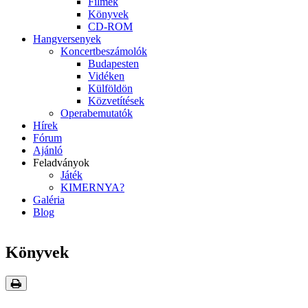
Filmek
Könyvek
CD-ROM
Hangversenyek
Koncertbeszámolók
Budapesten
Vidéken
Külföldön
Közvetítések
Operabemutatók
Hírek
Fórum
Ajánló
Feladványok
Játék
KIMERNYA?
Galéria
Blog
Könyvek