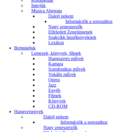
Kommentár
Interjúk
Musica Aberrata
Dalolj nekem
Információk a sorozathoz
Nagy zeneszerzők
Elfeledett Zeneünnepek
Szakcikk hiszékenyeknek
Lexikon
Bemutatjuk
Lemezek, könyvek, filmek
Hangszeres művek
Kamara
Szimfonikus művek
Vokális művek
Opera
Jazz
Egyéb
Filmek
Könyvek
CD-ROM
Hangversenyek
Dalolj nekem
Információk a sorozathoz
Nagy zeneszerzők