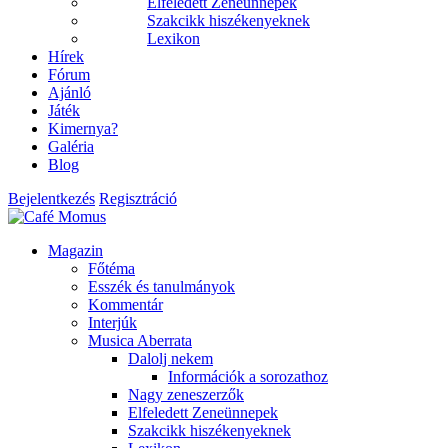
Elfeledett Zeneünnepek
Szakcikk hiszékenyeknek
Lexikon
Hírek
Fórum
Ajánló
Játék
Kimernya?
Galéria
Blog
Bejelentkezés
Regisztráció
Magazin
Főtéma
Esszék és tanulmányok
Kommentár
Interjúk
Musica Aberrata
Dalolj nekem
Információk a sorozathoz
Nagy zeneszerzők
Elfeledett Zeneünnepek
Szakcikk hiszékenyeknek