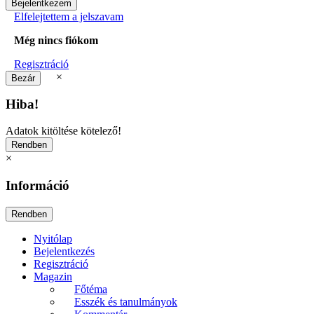
Elfelejtettem a jelszavam
Még nincs fiókom
Regisztráció
×
Hiba!
Adatok kitöltése kötelező!
×
Információ
Nyitólap
Bejelentkezés
Regisztráció
Magazin
Főtéma
Esszék és tanulmányok