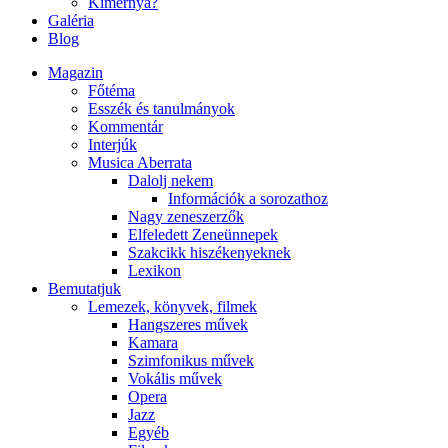
Kimernya?
Galéria
Blog
Magazin
Főtéma
Esszék és tanulmányok
Kommentár
Interjúk
Musica Aberrata
Dalolj nekem
Információk a sorozathoz
Nagy zeneszerzők
Elfeledett Zeneünnepek
Szakcikk hiszékenyeknek
Lexikon
Bemutatjuk
Lemezek, könyvek, filmek
Hangszeres művek
Kamara
Szimfonikus művek
Vokális művek
Opera
Jazz
Egyéb