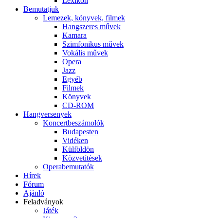
Lexikon
Bemutatjuk
Lemezek, könyvek, filmek
Hangszeres művek
Kamara
Szimfonikus művek
Vokális művek
Opera
Jazz
Egyéb
Filmek
Könyvek
CD-ROM
Hangversenyek
Koncertbeszámolók
Budapesten
Vidéken
Külföldön
Közvetítések
Operabemutatók
Hírek
Fórum
Ajánló
Feladványok
Játék