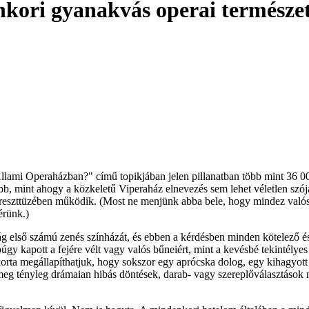
nkori gyanakvás operai természe
mi Operaházban?" című topikjában jelen pillanatban több mint 36 000
űbb, mint ahogy a közkeletű Viperaház elnevezés sem lehet véletlen sz
eszttüzében működik. (Most ne menjünk abba bele, hogy mindez valósz
érünk.)
első számú zenés színházát, és ebben a kérdésben minden kötelező és/v
úgy kapott a fejére vélt vagy valós bűneiért, mint a kevésbé tekintélyes
korta megállapíthatjuk, hogy sokszor egy aprócska dolog, egy kihagyott
 meg tényleg drámaian hibás döntések, darab- vagy szereplőválasztások 