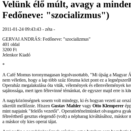
Velünk élő múlt, avagy a minde
Fedőneve: "szocializmus")
2011-01-24 09:43:43 - zéta -
GERVAI ANDRÁS: Fedőneve: "szocializmus"
401 oldal
3200 Ft
Jelenkor Kiadó
*
A Café Momus toronymagasan legolvasottabb, "Mi újság a Magyar Álla
nem véletlen, hogy a lap több száz fóruma közt pont ez a legnépszer
Operaház megalakulása óta viták, vélemények és ellenvélemények ker
sajátossága, mert igen félrevinné témánkat, de egyszer majd erre is kit
A nagyközönségnek sosem volt mindegy, ki és hogyan vezeti az ország 
sikerült mellőznie. Hiszen
Gustav Mahler
vagy
Otto Klemperer
épp
mint napjaink "felelős vezetői". Operatörténelmünket olvasgatva gya
félreérthető gesztus elegendő (volt) a népharag kiváltásához, máskor
a máskor oly kies operai tájat.