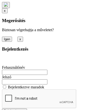
x
Megerősítés
Biztosan végrehajtja a műveletet?
x
Bejelentkezés
Fehasználónév
Jelszó
Bejelentkezve maradok