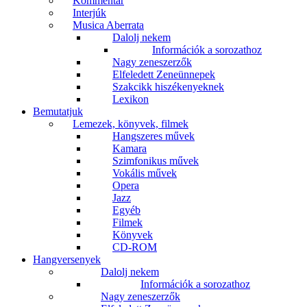
Kommentár
Interjúk
Musica Aberrata
Dalolj nekem
Információk a sorozathoz
Nagy zeneszerzők
Elfeledett Zeneünnepek
Szakcikk hiszékenyeknek
Lexikon
Bemutatjuk
Lemezek, könyvek, filmek
Hangszeres művek
Kamara
Szimfonikus művek
Vokális művek
Opera
Jazz
Egyéb
Filmek
Könyvek
CD-ROM
Hangversenyek
Dalolj nekem
Információk a sorozathoz
Nagy zeneszerzők