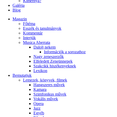
Kimernya?
Galéria
Blog
Magazin
Főtéma
Esszék és tanulmányok
Kommentár
Interjúk
Musica Aberrata
Dalolj nekem
Információk a sorozathoz
Nagy zeneszerzők
Elfeledett Zeneünnepek
Szakcikk hiszékenyeknek
Lexikon
Bemutatjuk
Lemezek, könyvek, filmek
Hangszeres művek
Kamara
Szimfonikus művek
Vokális művek
Opera
Jazz
Egyéb