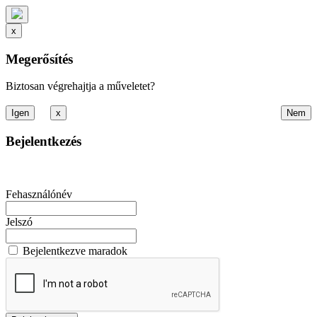
x
Megerősítés
Biztosan végrehajtja a műveletet?
x
Bejelentkezés
Fehasználónév
Jelszó
Bejelentkezve maradok