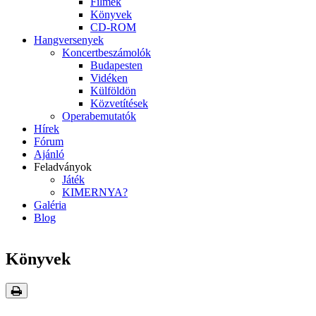
Filmek
Könyvek
CD-ROM
Hangversenyek
Koncertbeszámolók
Budapesten
Vidéken
Külföldön
Közvetítések
Operabemutatók
Hírek
Fórum
Ajánló
Feladványok
Játék
KIMERNYA?
Galéria
Blog
Könyvek