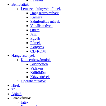
Lexikon
Bemutatjuk
Lemezek, könyvek, filmek
Hangszeres művek
Kamara
Szimfonikus művek
Vokális művek
Opera
Jazz
Egyéb
Filmek
Könyvek
CD-ROM
Hangversenyek
Koncertbeszámolók
Budapesten
Vidéken
Külföldön
Közvetítések
Operabemutatók
Hírek
Fórum
Ajánló
Feladványok
Játék