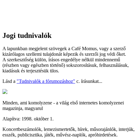
Jogi tudnivalók
A lapunkban megjelent szövegek a Café Momus, vagy a szerző
kizárólagos szellemi tulajdonát képezik és szerzői jog védi őket.
A szerkesztőség külön, írásos engedélye nélkül mindennemű
(részben vagy egészben történő) sokszorosításuk, felhasználásuk,
kiadásuk és terjesztésük tilos.
Lásd a
"Tudnivalók a fórumozáshoz"
c. írásunkat...
Minden, ami komolyzene - a világ első internetes komolyzenei
magazinja, magyarul
Alapítva: 1998. október 1.
Koncertbeszámolók, lemezismertetők, hírek, műsorajánlók, interjúk,
esszék, publicisztika, játék, művész-naplók, apróhirdetések.