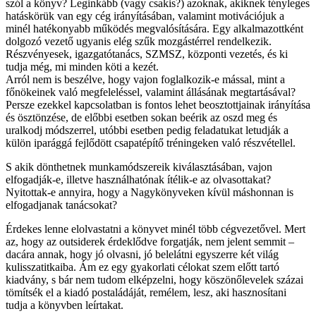
szól a könyv? Leginkább (vagy csakis?) azoknak, akiknek tényleges
hatáskörük van egy cég irányításában, valamint motivációjuk a
minél hatékonyabb működés megvalósítására. Egy alkalmazottként
dolgozó vezető ugyanis elég szűk mozgástérrel rendelkezik.
Részvényesek, igazgatótanács, SZMSZ, központi vezetés, és ki
tudja még, mi minden köti a kezét.
Arról nem is beszélve, hogy vajon foglalkozik-e mással, mint a
főnökeinek való megfeleléssel, valamint állásának megtartásával?
Persze ezekkel kapcsolatban is fontos lehet beosztottjainak irányítása
és ösztönzése, de előbbi esetben sokan beérik az oszd meg és
uralkodj módszerrel, utóbbi esetben pedig feladatukat letudják a
külön iparággá fejlődött csapatépítő tréningeken való részvétellel.
S akik dönthetnek munkamódszereik kiválasztásában, vajon
elfogadják-e, illetve használhatónak ítélik-e az olvasottakat?
Nyitottak-e annyira, hogy a Nagykönyveken kívül máshonnan is
elfogadjanak tanácsokat?
Érdekes lenne elolvastatni a könyvet minél több cégvezetővel. Mert
az, hogy az outsiderek érdeklődve forgatják, nem jelent semmit –
dacára annak, hogy jó olvasni, jó belelátni egyszerre két világ
kulisszatitkaiba. Ám ez egy gyakorlati célokat szem előtt tartó
kiadvány, s bár nem tudom elképzelni, hogy köszönőlevelek százai
tömítsék el a kiadó postaládáját, remélem, lesz, aki hasznosítani
tudja a könyvben leírtakat.