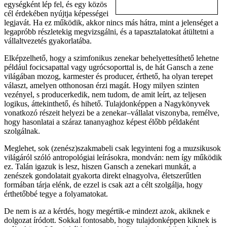
egységként lép fel, és egy közös
cél érdekében nyújtja képességei
legjavát. Ha ez működik, akkor nincs más hátra, mint a jelenséget a
legapróbb részletekig megvizsgálni, és a tapasztalatokat átültetni a
vállaltvezetés gyakorlatába.
Elképzelhető, hogy a szimfonikus zenekar behelyettesíthető lehetne
például focicsapattal vagy ugrócsoporttal is, de hát Gansch a zene
világában mozog, karmester és producer, érthető, ha olyan terepet
választ, amelyen otthonosan érzi magát. Hogy milyen szinten
vezényel, s producerkedik, nem tudom, de amit leírt, az teljesen
logikus, áttekinthető, és hihető. Tulajdonképpen a Nagykönyvek
vonatkozó részeit helyezi be a zenekar–vállalat viszonyba, remélve,
hogy hasonlatai a száraz tananyaghoz képest élőbb példaként
szolgálnak.
Meglehet, sok (zenész)szakmabeli csak legyinteni fog a muzsikusok
világáról szóló antropológiai leírásokra, mondván: nem így működik
ez. Talán igazuk is lesz, hiszen Gansch a zenekari munkát, a
zenészek gondolatait gyakorta direkt elnagyolva, életszerűtlen
formában tárja elénk, de ezzel is csak azt a célt szolgálja, hogy
érthetőbbé tegye a folyamatokat.
De nem is az a kérdés, hogy megértik-e mindezt azok, akiknek e
dolgozat íródott. Sokkal fontosabb, hogy tulajdonképpen kiknek is