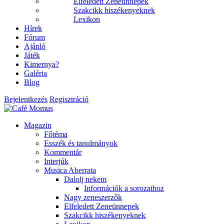
Elfeledett Zeneünnepek
Szakcikk hiszékenyeknek
Lexikon
Hírek
Fórum
Ajánló
Játék
Kimernya?
Galéria
Blog
Bejelentkezés
Regisztráció
Magazin
Főtéma
Esszék és tanulmányok
Kommentár
Interjúk
Musica Aberrata
Dalolj nekem
Információk a sorozathoz
Nagy zeneszerzők
Elfeledett Zeneünnepek
Szakcikk hiszékenyeknek