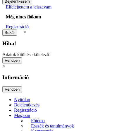
Elfelejtettem a jelszavam
Még nincs fiókom
Regisztráció
×
Hiba!
Adatok kitöltése kötelező!
×
Információ
Nyitólap
Bejelentkezés
Regisztráció
Magazin
Főtéma
Esszék és tanulmányok