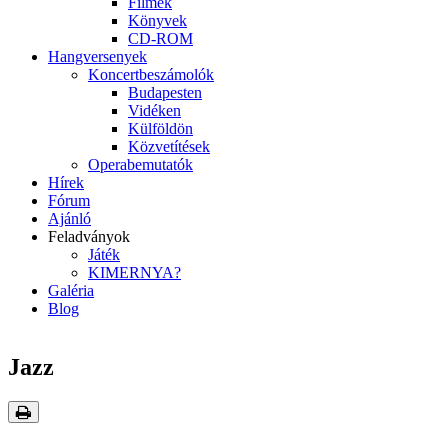
Filmek
Könyvek
CD-ROM
Hangversenyek
Koncertbeszámolók
Budapesten
Vidéken
Külföldön
Közvetítések
Operabemutatók
Hírek
Fórum
Ajánló
Feladványok
Játék
KIMERNYA?
Galéria
Blog
Jazz