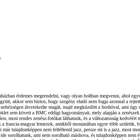
s
ázban érdemes megrendelni, vagy olyan boltban megvenni, ahol egyszer
együtt, akkor sem biztos, hogy szegény eladó nem fogja azonnal a rejte
nehézségen átverekedte magát, majd megküzdött a borítóval, ami úgy néz k
oklet sem követi a BMC eddigi hagyományait, mely alapján a zenészek 
űen, most rendes zenész-fotókat láthatunk, és a változatosság kedvéért
ek a francia-magyar lemezek, amikből mostanában egyre több születik,
ami már tulajdonképpen nem feltétlenül jazz, persze mi is a jazz, most
 ide sorolhatunk, ami nem sorolható máshova, és tulajdonképpen nem ért