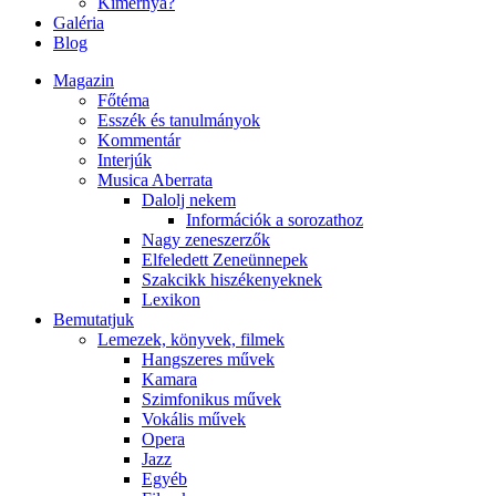
Kimernya?
Galéria
Blog
Magazin
Főtéma
Esszék és tanulmányok
Kommentár
Interjúk
Musica Aberrata
Dalolj nekem
Információk a sorozathoz
Nagy zeneszerzők
Elfeledett Zeneünnepek
Szakcikk hiszékenyeknek
Lexikon
Bemutatjuk
Lemezek, könyvek, filmek
Hangszeres művek
Kamara
Szimfonikus művek
Vokális művek
Opera
Jazz
Egyéb