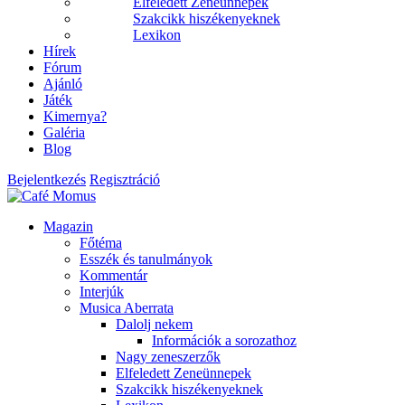
Elfeledett Zeneünnepek
Szakcikk hiszékenyeknek
Lexikon
Hírek
Fórum
Ajánló
Játék
Kimernya?
Galéria
Blog
Bejelentkezés
Regisztráció
Magazin
Főtéma
Esszék és tanulmányok
Kommentár
Interjúk
Musica Aberrata
Dalolj nekem
Információk a sorozathoz
Nagy zeneszerzők
Elfeledett Zeneünnepek
Szakcikk hiszékenyeknek