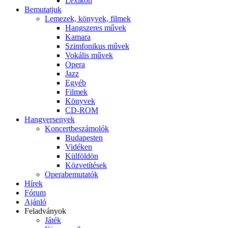
Lexikon
Bemutatjuk
Lemezek, könyvek, filmek
Hangszeres művek
Kamara
Szimfonikus művek
Vokális művek
Opera
Jazz
Egyéb
Filmek
Könyvek
CD-ROM
Hangversenyek
Koncertbeszámolók
Budapesten
Vidéken
Külföldön
Közvetítések
Operabemutatók
Hírek
Fórum
Ajánló
Feladványok
Játék