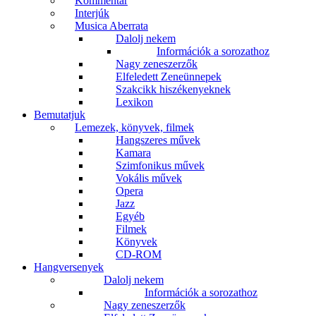
Kommentár
Interjúk
Musica Aberrata
Dalolj nekem
Információk a sorozathoz
Nagy zeneszerzők
Elfeledett Zeneünnepek
Szakcikk hiszékenyeknek
Lexikon
Bemutatjuk
Lemezek, könyvek, filmek
Hangszeres művek
Kamara
Szimfonikus művek
Vokális művek
Opera
Jazz
Egyéb
Filmek
Könyvek
CD-ROM
Hangversenyek
Dalolj nekem
Információk a sorozathoz
Nagy zeneszerzők