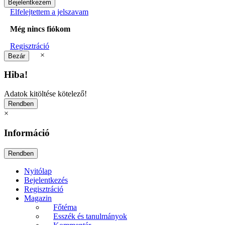
Elfelejtettem a jelszavam
Még nincs fiókom
Regisztráció
×
Hiba!
Adatok kitöltése kötelező!
×
Információ
Nyitólap
Bejelentkezés
Regisztráció
Magazin
Főtéma
Esszék és tanulmányok