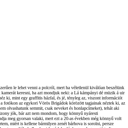
űen le lehet venni a polcról, mert ha véletlenül kiválóan beszélünk
tt kamerát keresni, ha azt mondjuk neki: a Lá kámpányi dé müzik á uir
i, mint egy graffitis házfal, és jé, tényleg az, viszont információt
a fotókon az egykori Vörös Brigádok körözött tagjainak néztek ki, az
 nem olvashatunk semmit, csak neveket és honlapcímeket), tehát aki
 bizony jók, bár azt nem mondom, hogy könnyű nyáresti
 mondja meg gyorsan valaki, mert ezt a 20-as években még könnyű volt
em, miért is kellene bármilyen zenét bárhova is sorolni, persze