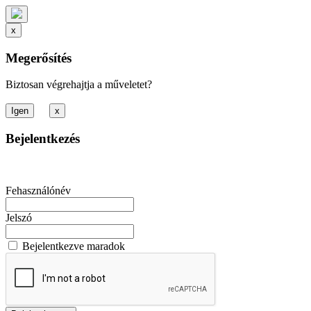
x
Megerősítés
Biztosan végrehajtja a műveletet?
x
Bejelentkezés
Fehasználónév
Jelszó
Bejelentkezve maradok