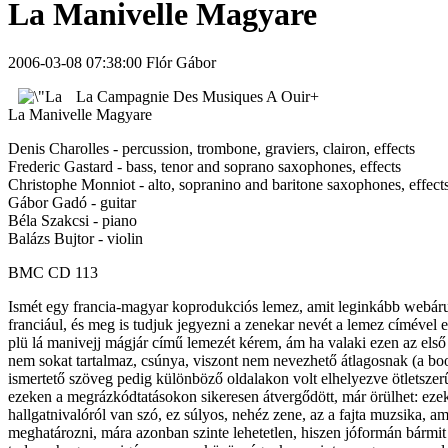
La Manivelle Magyare
2006-03-08 07:38:00 Flór Gábor
La Campagnie Des Musiques A Ouir+
La Manivelle Magyare
Denis Charolles - percussion, trombone, graviers, clairon, effects
Frederic Gastard - bass, tenor and soprano saxophones, effects
Christophe Monniot - alto, sopranino and baritone saxophones, effect
Gábor Gadó - guitar
Béla Szakcsi - piano
Balázs Bujtor - violin
BMC CD 113
Ismét egy francia-magyar koprodukciós lemez, amit leginkább webáruh
franciául, és meg is tudjuk jegyezni a zenekar nevét a lemez címével 
plü lá manivejj mágjár című lemezét kérem, ám ha valaki ezen az első 
nem sokat tartalmaz, csúnya, viszont nem nevezhető átlagosnak (a bo
ismertető szöveg pedig különböző oldalakon volt elhelyezve ötletszer
ezeken a megrázkódtatásokon sikeresen átvergődött, már örülhet: ez
hallgatnivalóról van szó, ez súlyos, nehéz zene, az a fajta muzsika, 
meghatározni, mára azonban szinte lehetetlen, hiszen jóformán bármit