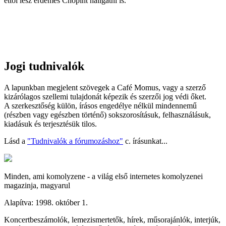
ettől lesz érdemes Chopint hallgatni is.
Jogi tudnivalók
A lapunkban megjelent szövegek a Café Momus, vagy a szerző
kizárólagos szellemi tulajdonát képezik és szerzői jog védi őket.
A szerkesztőség külön, írásos engedélye nélkül mindennemű
(részben vagy egészben történő) sokszorosításuk, felhasználásuk,
kiadásuk és terjesztésük tilos.
Lásd a
"Tudnivalók a fórumozáshoz"
c. írásunkat...
Minden, ami komolyzene - a világ első internetes komolyzenei
magazinja, magyarul
Alapítva: 1998. október 1.
Koncertbeszámolók, lemezismertetők, hírek, műsorajánlók, interjúk,