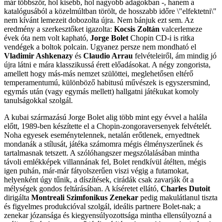
már többször, hol kisebb, hol nagyobb adagokban -, hanem a
katalógusából a közelmúltban törölt, de hosszabb időre \"elfektetni\"
nem kívánt lemezeit dobozolta újra. Nem bánjuk ezt sem. Az
eredmény a szerkesztőket igazolta:
Kocsis Zoltán
valcerlemeze
évek óta nem volt kapható,
Jorge Bolet
Chopin CD-i is ritka
vendégek a boltok polcain. Ugyanez persze nem mondható el
Vladimir Ashkenazy
és
Claudio Arrau
felvételeiről, ám mindig jó
újra látni e mára klasszikussá érett előadásokat. A négy zongorista,
amellett hogy más-más nemzet szülöttei, meglehetősen eltérő
temperamentumú, különböző habitusú művészek is egyszersmind,
egymás után (vagy egymás mellett) hallgatni játékukat komoly
tanulságokkal szolgál.
A kubai származású Jorge Bolet alig több mint egy évvel a halála
előtt, 1989-ben készítette el a Chopin-zongoraversenyek felvételét.
Noha egyesek eseménytelennek, netalán erőtlenek, ernyedtnek
mondanák a stílusát, játéka számomra mégis élményszerűnek és
tartalmasnak tetszett. A szólóhangszer megszólalásában mintha
távoli emlékképek villannának fel, Bolet rendkívül átélten, mégis
igen puhán, már-már fátyolszerűen viszi végig a futamokat,
helyenként úgy tűnik, a díszítések, cirádák csak zavarják őt a
mélységek gondos feltárásában. A kíséretet ellátó,
Charles Dutoit
dirigálta
Montreali Szimfonikus Zenekar
pedig makulátlanul tiszta
és figyelmes produkcióval szolgál, ideális partnere Bolet-nak; a
zenekar józansága és kiegyensúlyozottsága mintha ellensúlyozná a