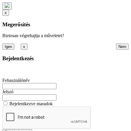
x
Megerősítés
Biztosan végrehajtja a műveletet?
x
Bejelentkezés
Fehasználónév
Jelszó
Bejelentkezve maradok