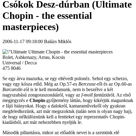
Csókok Desz-dúrban (Ultimate
Chopin - the essential
masterpieces)
2006-11-17 09:18:00 Balázs Miklós
Ultimate Chopin - the essential masterpieces
Bolet, Ashkenazy, Arrau, Kocsis
Universal / Decca
475 8046
Se egy árva mazurka, se egy eltévedt polonéz. Sehol egy scherzo,
vagy egy kósza etűd. Még az Op.57-es
Berceuse
-ről és az Op.60-as
Barcarolle
-ról is le kell mondanunk, nem is beszélve a két
nagyszabású zongoraszonátáról, vagy az
f-moll fantáziá
ról. Az első
megjegyzés e
Chopin
-gyűjtemény láttán, hogy kikérjük magunknak
e fájó hiányokat. Hogy a dalokról, kamaraművekről oly gyakran
megfeledkezünk, azt már megszoktuk (talán nem is olyan nagy baj),
de hogy nélkülöznünk kell a fentieket egy reprezentatív Chopin-
kiadásból, azt már nehezebben nyeljük le.
Második pillantásra, mikor az előadók nevei is a szemünk elé