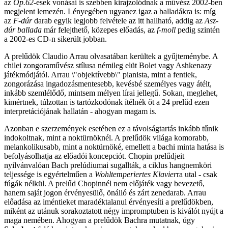
az
Op.62
-esek vonásai is szebben kirajzolódnak a művész 2002-ben
megjelent lemezén. Lényegében ugyanez igaz a balladákra is: míg
az
F-dúr
darab egyik legjobb felvétele az itt hallható, addig az
Asz-
dúr ballada
már felejthető, közepes előadás, az
f-moll
pedig szintén
a 2002-es CD-n sikerült jobban.
A prelűdök Claudio Arrau olvasatában kerültek a gyűjteménybe. A
chilei zongoraművész stílusa némileg elüt Bolet vagy Ashkenazy
játékmódjától. Arrau \"objektívebb\" pianista, mint a fentiek,
zongorázása ingadozásmentesebb, kevésbé személyes vagy átélt,
inkább szemlélődő, mintsem mélyen lírai jellegű. Sokan, meglehet,
kimértnek, túlzottan is tartózkodónak ítélnék őt a 24 prelűd ezen
interpretációjának hallatán - ahogyan magam is.
Azonban e szerzemények esetében ez a távolságtartás inkább tűnik
indokoltnak, mint a noktürnöknél. A prelűdök világa komorabb,
melankolikusabb, mint a noktürnöké, emellett a bachi minta hatása is
befolyásolhatja az előadói koncepciót. Chopin prelűdjeit
nyilvánvalóan Bach prelúdiumai sugallták, a ciklus hangnemköri
teljessége is egyértelműen a
Wohltemperiertes Klavier
ra utal - csak
fúgák nélkül. A prelűd Chopinnél nem előjáték vagy bevezető,
hanem saját jogon érvényesülő, önálló és zárt zenedarab. Arrau
előadása az iméntieket maradéktalanul érvényesíti a prelűdökben,
miként az utánuk sorakoztatott négy impromptuben is kiválót nyújt a
maga nemében. Ahogyan a prelűdök Bachra mutatnak, úgy