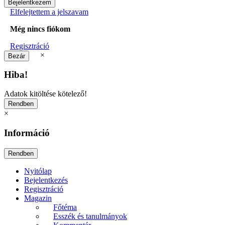
Elfelejtettem a jelszavam
Még nincs fiókom
Regisztráció
×
Hiba!
Adatok kitöltése kötelező!
×
Információ
Nyitólap
Bejelentkezés
Regisztráció
Magazin
Főtéma
Esszék és tanulmányok