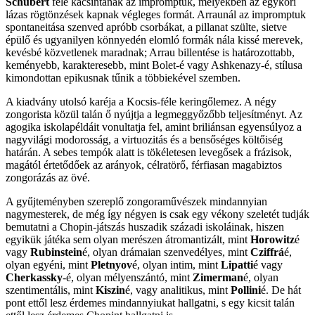
Schubert
felé kacsintanak az impromptuk, melyekben az egykori
lázas rögtönzések kapnak végleges formát. Arraunál az impromptuk
spontaneitása szenved apróbb csorbákat, a pillanat szülte, sietve
épülő és ugyanilyen könnyedén elomló formák nála kissé merevek,
kevésbé közvetlenek maradnak; Arrau billentése is határozottabb,
keményebb, karakteresebb, mint Bolet-é vagy Ashkenazy-é, stílusa
kimondottan epikusnak tűnik a többiekével szemben.
A kiadvány utolsó karéja a Kocsis-féle keringőlemez. A négy
zongorista közül talán ő nyújtja a legmeggyőzőbb teljesítményt. Az
agogika iskolapéldáit vonultatja fel, amint briliánsan egyensúlyoz a
nagyvilági modorosság, a virtuozitás és a bensőséges költőiség
határán. A sebes tempók alatt is tökéletesen levegősek a frázisok,
magától értetődőek az arányok, célratörő, férfiasan magabiztos
zongorázás az övé.
A gyűjteményben szereplő zongoraművészek mindannyian
nagymesterek, de még így négyen is csak egy vékony szeletét tudják
bemutatni a Chopin-játszás huszadik századi iskoláinak, hiszen
egyikük játéka sem olyan merészen átromantizált, mint
Horowitz
é
vagy
Rubinstein
é, olyan drámaian szenvedélyes, mint
Cziffrá
é,
olyan egyéni, mint
Pletnyov
é, olyan intim, mint
Lipatti
é vagy
Cherkassky
-é, olyan mélyenszántó, mint
Zimerman
é, olyan
szentimentális, mint
Kiszin
é, vagy analitikus, mint
Pollini
é. De hát
pont ettől lesz érdemes mindannyiukat hallgatni, s egy kicsit talán