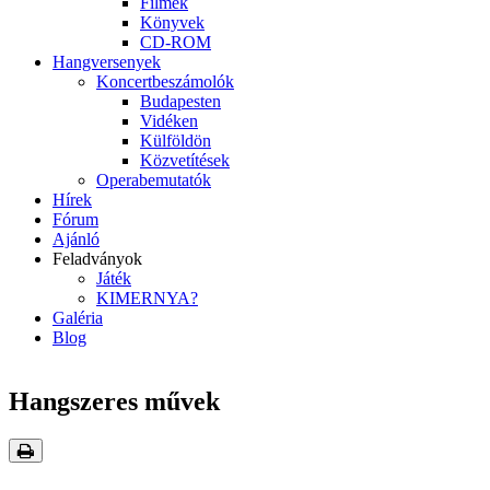
Filmek
Könyvek
CD-ROM
Hangversenyek
Koncertbeszámolók
Budapesten
Vidéken
Külföldön
Közvetítések
Operabemutatók
Hírek
Fórum
Ajánló
Feladványok
Játék
KIMERNYA?
Galéria
Blog
Hangszeres művek