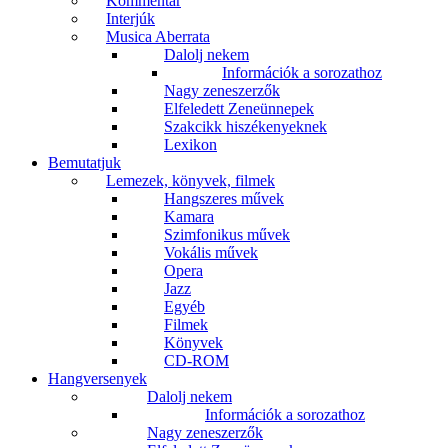
Kommentár
Interjúk
Musica Aberrata
Dalolj nekem
Információk a sorozathoz
Nagy zeneszerzők
Elfeledett Zeneünnepek
Szakcikk hiszékenyeknek
Lexikon
Bemutatjuk
Lemezek, könyvek, filmek
Hangszeres művek
Kamara
Szimfonikus művek
Vokális művek
Opera
Jazz
Egyéb
Filmek
Könyvek
CD-ROM
Hangversenyek
Dalolj nekem
Információk a sorozathoz
Nagy zeneszerzők