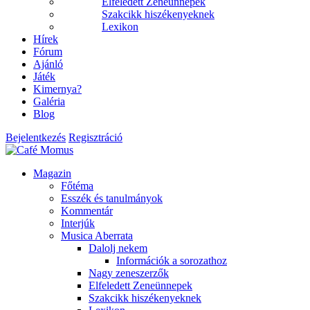
Elfeledett Zeneünnepek
Szakcikk hiszékenyeknek
Lexikon
Hírek
Fórum
Ajánló
Játék
Kimernya?
Galéria
Blog
Bejelentkezés
Regisztráció
Magazin
Főtéma
Esszék és tanulmányok
Kommentár
Interjúk
Musica Aberrata
Dalolj nekem
Információk a sorozathoz
Nagy zeneszerzők
Elfeledett Zeneünnepek
Szakcikk hiszékenyeknek