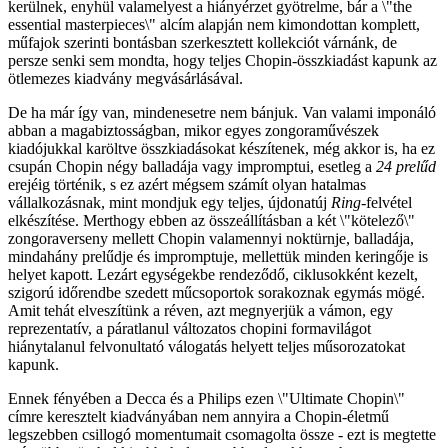
kerülnek, enyhül valamelyest a hiányérzet gyötrelme, bár a \"the
essential masterpieces\" alcím alapján nem kimondottan komplett,
műfajok szerinti bontásban szerkesztett kollekciót várnánk, de
persze senki sem mondta, hogy teljes Chopin-összkiadást kapunk az
ötlemezes kiadvány megvásárlásával.
De ha már így van, mindenesetre nem bánjuk. Van valami imponáló
abban a magabiztosságban, mikor egyes zongoraművészek
kiadójukkal karöltve összkiadásokat készítenek, még akkor is, ha ez
csupán Chopin négy balladája vagy impromptui, esetleg a
24 prelűd
erejéig történik, s ez azért mégsem számít olyan hatalmas
vállalkozásnak, mint mondjuk egy teljes, újdonatúj
Ring
-felvétel
elkészítése. Merthogy ebben az összeállításban a két \"kötelező\"
zongoraverseny mellett Chopin valamennyi noktürnje, balladája,
mindahány prelűdje és impromptuje, mellettük minden keringője is
helyet kapott. Lezárt egységekbe rendeződő, ciklusokként kezelt,
szigorú időrendbe szedett műcsoportok sorakoznak egymás mögé.
Amit tehát elveszítünk a réven, azt megnyerjük a vámon, egy
reprezentatív, a páratlanul változatos chopini formavilágot
hiánytalanul felvonultató válogatás helyett teljes műsorozatokat
kapunk.
Ennek fényében a Decca és a Philips ezen \"Ultimate Chopin\"
címre keresztelt kiadványában nem annyira a Chopin-életmű
legszebben csillogó momentumait csomagolta össze - ezt is megtette