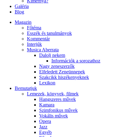
Kimernya?
Galéria
Blog
Magazin
Főtéma
Esszék és tanulmányok
Kommentár
Interjúk
Musica Aberrata
Dalolj nekem
Információk a sorozathoz
Nagy zeneszerzők
Elfeledett Zeneünnepek
Szakcikk hiszékenyeknek
Lexikon
Bemutatjuk
Lemezek, könyvek, filmek
Hangszeres művek
Kamara
Szimfonikus művek
Vokális művek
Opera
Jazz
Egyéb