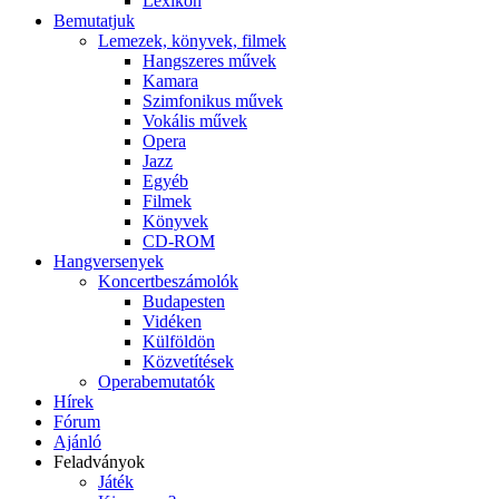
Lexikon
Bemutatjuk
Lemezek, könyvek, filmek
Hangszeres művek
Kamara
Szimfonikus művek
Vokális művek
Opera
Jazz
Egyéb
Filmek
Könyvek
CD-ROM
Hangversenyek
Koncertbeszámolók
Budapesten
Vidéken
Külföldön
Közvetítések
Operabemutatók
Hírek
Fórum
Ajánló
Feladványok
Játék