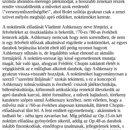
szólista ábrándos-merengő játékmódját, a hosszabb zenekari részek
rendre visszabillentik a műveket azok eredendő
\"versenyműszerűségébe\", ahol Bolet szólója gyakran csak a zenei
szövet mélyén megbújó apró etűdöket, noktürnöket kereste.
A noktürnök előadását Vladimir Ashkenazy neve fémjelzi, a
felvételeket az összkiadásba is bekerült, \'70-es \'80-as évekbeli
lemezek adják. Ashkenazy nemcsak hogy nem sorrendben, de nem
is egy felvételi időszak alkalmával rögzítette a noktürnöket, az egyes
darabok bejátszása között eltelt idő pedig nyomot hagyott
Ashkenazy stílusán is, de legalábbis sokat elmond az aktuális
formájáról. A noktürn-sorozat így kissé egyenetlennek mutatja
magát, bár való igaz, ahogyan Frédéric Chopin zaklatott életét is
végigkísérik az e műfajban alkotott darabok, úgy Ashkenazy is
gyakran vissza-visszatér hozzájuk. A noktürnöket hagyományosan a
szerző \"szerelmi lírájának\" szokás tekinteni, s ez a koncepció
Ashkenazy tolmácsolásain is érezhető: csiszolt játéktechnikája,
billentéskultúrája, kifinomult artikulációja remekül illeszkedik az
apró darabok karcsú, áttört formáihoz, a művek hajladozó, törékeny
karaktere szépen simul Ashkenazy kezéhez, nem véletlen, hogy a
művész már a \'60-as években alaposan kimunkált, ihletett Chopin-
előadásaival tűnt fel. A fent említett egyenetlenség - akárminek is
tudható be - néha igen zavaróan hat. Míg például az
Op.15
-ös két
noktürn előadása gyönyörűen sikerül, addig az
Op.48
-as darabok
inkább finomkodóak, ennélfogva unalmasak, jellegtelenek lettek, s