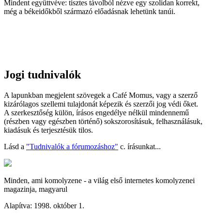
Mindent együttvéve: tisztes távolból nézve egy szolidan korrekt,
még a békeidőkből származó előadásnak lehetünk tanúi.
Jogi tudnivalók
A lapunkban megjelent szövegek a Café Momus, vagy a szerző
kizárólagos szellemi tulajdonát képezik és szerzői jog védi őket.
A szerkesztőség külön, írásos engedélye nélkül mindennemű
(részben vagy egészben történő) sokszorosításuk, felhasználásuk,
kiadásuk és terjesztésük tilos.
Lásd a
"Tudnivalók a fórumozáshoz"
c. írásunkat...
Minden, ami komolyzene - a világ első internetes komolyzenei
magazinja, magyarul
Alapítva: 1998. október 1.