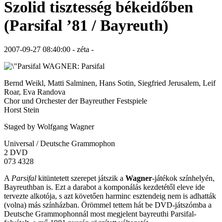
Szolid tisztesség békeidőben
(Parsifal ’81 / Bayreuth)
2007-09-27 08:40:00 - zéta -
WAGNER: Parsifal
Bernd Weikl, Matti Salminen, Hans Sotin, Siegfried Jerusalem, Leif
Roar, Eva Randova
Chor und Orchester der Bayreuther Festspiele
Horst Stein
Staged by Wolfgang Wagner
Universal / Deutsche Grammophon
2 DVD
073 4328
A
Parsifal
kitüntetett szerepet játszik a
Wagner
-játékok színhelyén,
Bayreuthban is. Ezt a darabot a komponálás kezdetétől eleve ide
tervezte alkotója, s azt követően harminc esztendeig nem is adhatták
(volna) más színházban. Örömmel tettem hát be DVD-játszómba a
Deutsche Grammophonnál most megjelent bayreuthi Parsifal-