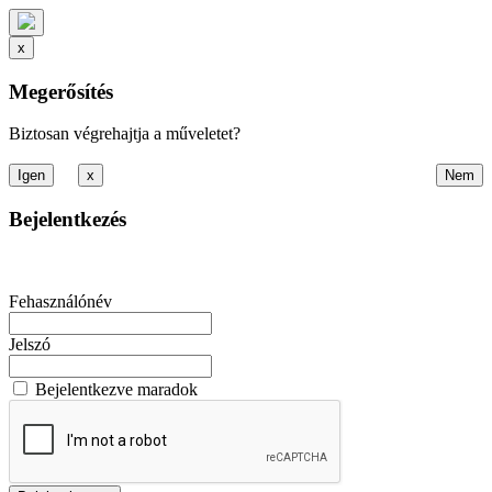
x
Megerősítés
Biztosan végrehajtja a műveletet?
x
Bejelentkezés
Fehasználónév
Jelszó
Bejelentkezve maradok