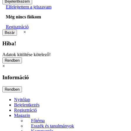
Elfelejtettem a jelszavam
Még nincs fiókom
Regisztráció
×
Hiba!
Adatok kitöltése kötelező!
×
Információ
Nyitólap
Bejelentkezés
Regisztráció
Magazin
Főtéma
Esszék és tanulmányok