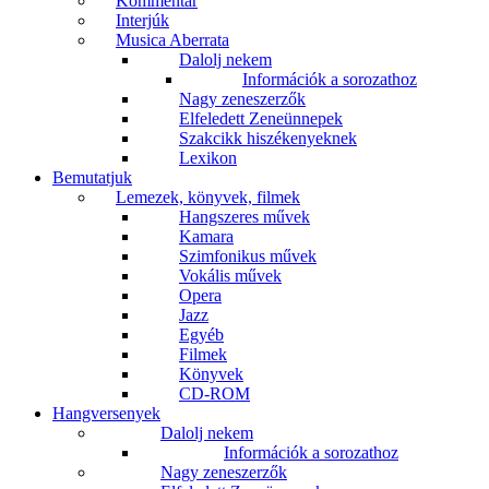
Kommentár
Interjúk
Musica Aberrata
Dalolj nekem
Információk a sorozathoz
Nagy zeneszerzők
Elfeledett Zeneünnepek
Szakcikk hiszékenyeknek
Lexikon
Bemutatjuk
Lemezek, könyvek, filmek
Hangszeres művek
Kamara
Szimfonikus művek
Vokális művek
Opera
Jazz
Egyéb
Filmek
Könyvek
CD-ROM
Hangversenyek
Dalolj nekem
Információk a sorozathoz
Nagy zeneszerzők