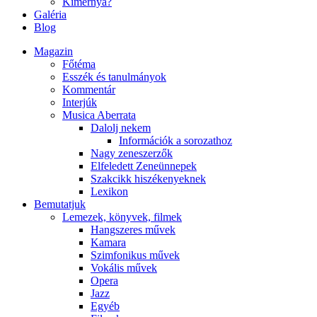
Kimernya?
Galéria
Blog
Magazin
Főtéma
Esszék és tanulmányok
Kommentár
Interjúk
Musica Aberrata
Dalolj nekem
Információk a sorozathoz
Nagy zeneszerzők
Elfeledett Zeneünnepek
Szakcikk hiszékenyeknek
Lexikon
Bemutatjuk
Lemezek, könyvek, filmek
Hangszeres művek
Kamara
Szimfonikus művek
Vokális művek
Opera
Jazz
Egyéb