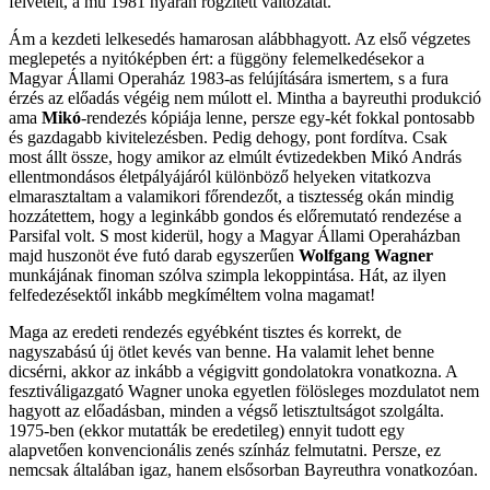
felvételt, a mű 1981 nyarán rögzített változatát.
Ám a kezdeti lelkesedés hamarosan alábbhagyott. Az első végzetes
meglepetés a nyitóképben ért: a függöny felemelkedésekor a
Magyar Állami Operaház 1983-as felújítására ismertem, s a fura
érzés az előadás végéig nem múlott el. Mintha a bayreuthi produkció
ama
Mikó
-rendezés kópiája lenne, persze egy-két fokkal pontosabb
és gazdagabb kivitelezésben. Pedig dehogy, pont fordítva. Csak
most állt össze, hogy amikor az elmúlt évtizedekben Mikó András
ellentmondásos életpályájáról különböző helyeken vitatkozva
elmarasztaltam a valamikori főrendezőt, a tisztesség okán mindig
hozzátettem, hogy a leginkább gondos és előremutató rendezése a
Parsifal volt. S most kiderül, hogy a Magyar Állami Operaházban
majd huszonöt éve futó darab egyszerűen
Wolfgang Wagner
munkájának finoman szólva szimpla lekoppintása. Hát, az ilyen
felfedezésektől inkább megkíméltem volna magamat!
Maga az eredeti rendezés egyébként tisztes és korrekt, de
nagyszabású új ötlet kevés van benne. Ha valamit lehet benne
dicsérni, akkor az inkább a végigvitt gondolatokra vonatkozna. A
fesztiváligazgató Wagner unoka egyetlen fölösleges mozdulatot nem
hagyott az előadásban, minden a végső letisztultságot szolgálta.
1975-ben (ekkor mutatták be eredetileg) ennyit tudott egy
alapvetően konvencionális zenés színház felmutatni. Persze, ez
nemcsak általában igaz, hanem elsősorban Bayreuthra vonatkozóan.