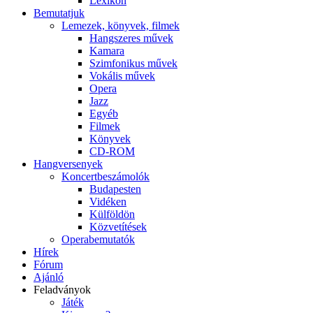
Lexikon
Bemutatjuk
Lemezek, könyvek, filmek
Hangszeres művek
Kamara
Szimfonikus művek
Vokális művek
Opera
Jazz
Egyéb
Filmek
Könyvek
CD-ROM
Hangversenyek
Koncertbeszámolók
Budapesten
Vidéken
Külföldön
Közvetítések
Operabemutatók
Hírek
Fórum
Ajánló
Feladványok
Játék