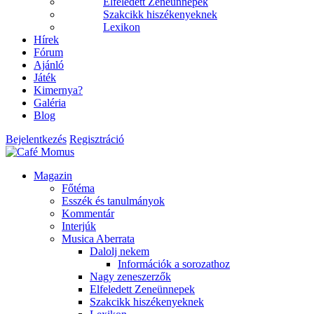
Elfeledett Zeneünnepek
Szakcikk hiszékenyeknek
Lexikon
Hírek
Fórum
Ajánló
Játék
Kimernya?
Galéria
Blog
Bejelentkezés
Regisztráció
Magazin
Főtéma
Esszék és tanulmányok
Kommentár
Interjúk
Musica Aberrata
Dalolj nekem
Információk a sorozathoz
Nagy zeneszerzők
Elfeledett Zeneünnepek
Szakcikk hiszékenyeknek