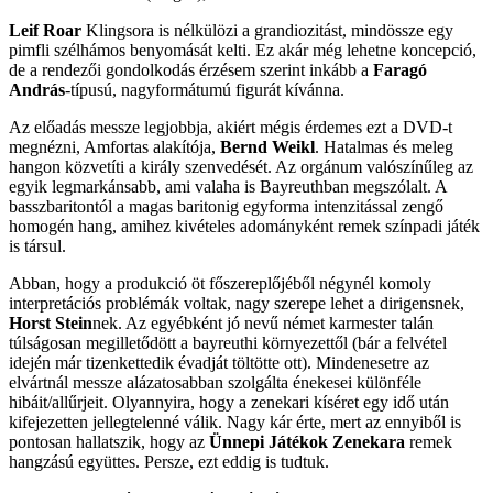
Leif Roar
Klingsora is nélkülözi a grandiozitást, mindössze egy
pimfli szélhámos benyomását kelti. Ez akár még lehetne koncepció,
de a rendezői gondolkodás érzésem szerint inkább a
Faragó
András
-típusú, nagyformátumú figurát kívánna.
Az előadás messze legjobbja, akiért mégis érdemes ezt a DVD-t
megnézni, Amfortas alakítója,
Bernd Weikl
. Hatalmas és meleg
hangon közvetíti a király szenvedését. Az orgánum valószínűleg az
egyik legmarkánsabb, ami valaha is Bayreuthban megszólalt. A
basszbaritontól a magas baritonig egyforma intenzitással zengő
homogén hang, amihez kivételes adományként remek színpadi játék
is társul.
Abban, hogy a produkció öt főszereplőjéből négynél komoly
interpretációs problémák voltak, nagy szerepe lehet a dirigensnek,
Horst Stein
nek. Az egyébként jó nevű német karmester talán
túlságosan megilletődött a bayreuthi környezettől (bár a felvétel
idején már tizenkettedik évadját töltötte ott). Mindenesetre az
elvártnál messze alázatosabban szolgálta énekesei különféle
hibáit/allűrjeit. Olyannyira, hogy a zenekari kíséret egy idő után
kifejezetten jellegtelenné válik. Nagy kár érte, mert az ennyiből is
pontosan hallatszik, hogy az
Ünnepi Játékok Zenekara
remek
hangzású együttes. Persze, ezt eddig is tudtuk.