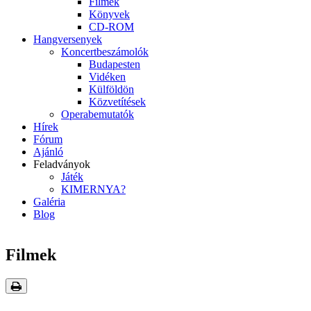
Filmek
Könyvek
CD-ROM
Hangversenyek
Koncertbeszámolók
Budapesten
Vidéken
Külföldön
Közvetítések
Operabemutatók
Hírek
Fórum
Ajánló
Feladványok
Játék
KIMERNYA?
Galéria
Blog
Filmek