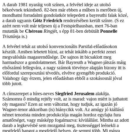
A darab 1981 nyaráig volt színen, a felvétel ideje az utolsó
békeévnek tekinthető. 82-ben már ebben a műben is merőben új,
mondhatni forradalmi gondolatkör telepedett a bayreuthi falak közé,
a darab ugyanis
Götz Friedrich
rendezésében került színre. (S ez
azért nem volt már teljesen új a Festspielhausban, mert 76-ban
mutatták be
Chéreau
Ring
jét, s épp 81-ben debütált
Ponnelle
Trisztán
ja is.)
A felvétel tehát az utolsó konvencionális Parsifal-előadásokon
készült. Amiben lehetett bízni, az tehát inkább a perfekt zenei
megvalósítás magasrendűsége. De sajnos itt bicsaklott meg
harmadszor a gondolatmenet. Bár Bayreuth a Wagner-játszás máig
elsőszámú fellegvára, a nagy számok törvénye alapján bizony itt is
előfordul szereposztási tévedés, elvétve gyengébb produkció.
Valahogy úgy érzem, jelen előadásban ebből a szokásosnál jóval
több jutott.
A címszerepet a híres-neves
Siegfried Jerusalem
alakítja.
Számomra ő mindig rejtély volt, az is marad: vajon miért is juthatott
oly magasra? Ezen az sem változtat, hogy tudjuk, az igazán jó
Wagner-tenor akkoriban (is) hiánycikk volt. Az amúgy jó kiállású
német tenorista minden produkciója magán hordoz egyfajta fura
amatőrséget, vagy másképp fogalmazva: kívülállást. Mintha az adott
darab a legkevésbé sem mozgatná meg, tisztességgel leénekli a
megfelelő hangot a megfelelő helyen, de semmi több. Mi másra