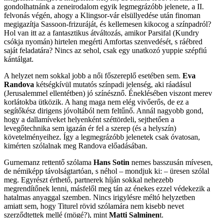
gondolhatnánk a zeneirodalom egyik legmegrázóbb jelenete, a II.
felvonás végén, ahogy a Klingsor-vár elsüllyedése után finoman
megigazítja Sassoon-frizuráját, és kellemesen kikocog a színpadról?
Hol van itt az a fantasztikus átváltozás, amikor Parsifal (Kundry
csókja nyomán) hirtelen megérti Amfortas szenvedését, s ráébred
saját feladatára? Nincs az sehol, csak egy unatkozó yuppie szépfiú
kántálgat.
A helyzet nem sokkal jobb a női főszereplő esetében sem.
Eva
Randova
kétségkívül mutatós színpadi jelenség, aki ráadásul
(Jerusalemmel ellentétben) jó színésznő. Éneklésében viszont merev
korlátokba ütközik. A hang maga nem elég vivőerős, de ez a
segítőkész dirigens jóvoltából nem feltűnő. Annál nagyobb gond,
hogy a dallamíveket helyenként széttördeli, sejthetően a
levegőtechnika sem igazán ér fel a szerep (és a helyszín)
követelményeihez. Így a legmegrázóbb jelenetek csak óvatosan,
kimérten szólalnak meg Randova előadásában.
Gurnemanz rettentő szólama
Hans Sotin
nemes basszusán mívesen,
de némiképp távolságtartóan, s néhol – mondjuk ki: – üresen szólal
meg. Egyrészt érthető, partnerek híján sokkal nehezebb
megrendítőnek lenni, másfelől meg tán az énekes ezzel védekezik a
hatalmas anyaggal szemben. Nincs irigylésre méltó helyzetben
amiatt sem, hogy Titurel rövid szólamára nem kisebb nevet
szerződtettek mellé (mögé?), mint
Matti Salminen
t.