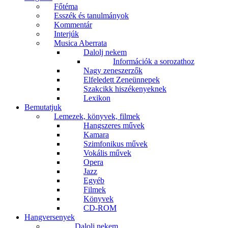
Főtéma
Esszék és tanulmányok
Kommentár
Interjúk
Musica Aberrata
Dalolj nekem
Információk a sorozathoz
Nagy zeneszerzők
Elfeledett Zeneünnepek
Szakcikk hiszékenyeknek
Lexikon
Bemutatjuk
Lemezek, könyvek, filmek
Hangszeres művek
Kamara
Szimfonikus művek
Vokális művek
Opera
Jazz
Egyéb
Filmek
Könyvek
CD-ROM
Hangversenyek
Dalolj nekem