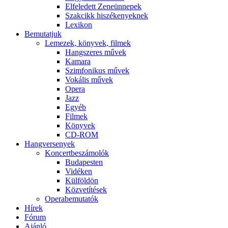
Elfeledett Zeneünnepek
Szakcikk hiszékenyeknek
Lexikon
Bemutatjuk
Lemezek, könyvek, filmek
Hangszeres művek
Kamara
Szimfonikus művek
Vokális művek
Opera
Jazz
Egyéb
Filmek
Könyvek
CD-ROM
Hangversenyek
Koncertbeszámolók
Budapesten
Vidéken
Külföldön
Közvetítések
Operabemutatók
Hírek
Fórum
Ajánló