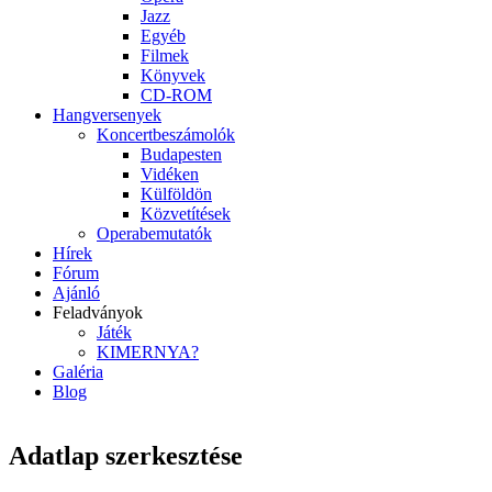
Jazz
Egyéb
Filmek
Könyvek
CD-ROM
Hangversenyek
Koncertbeszámolók
Budapesten
Vidéken
Külföldön
Közvetítések
Operabemutatók
Hírek
Fórum
Ajánló
Feladványok
Játék
KIMERNYA?
Galéria
Blog
Adatlap szerkesztése