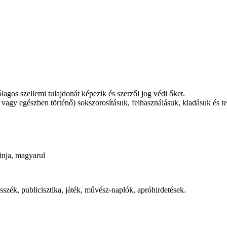
gos szellemi tulajdonát képezik és szerzői jog védi őket.
agy egészben történő) sokszorosításuk, felhasználásuk, kiadásuk és ter
inja, magyarul
szék, publicisztika, játék, művész-naplók, apróhirdetések.