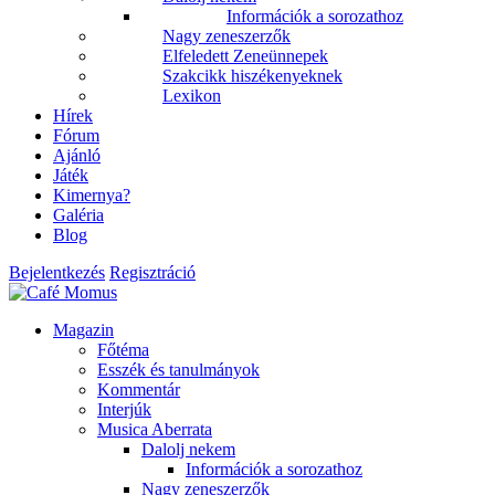
Információk a sorozathoz
Nagy zeneszerzők
Elfeledett Zeneünnepek
Szakcikk hiszékenyeknek
Lexikon
Hírek
Fórum
Ajánló
Játék
Kimernya?
Galéria
Blog
Bejelentkezés
Regisztráció
Magazin
Főtéma
Esszék és tanulmányok
Kommentár
Interjúk
Musica Aberrata
Dalolj nekem
Információk a sorozathoz
Nagy zeneszerzők