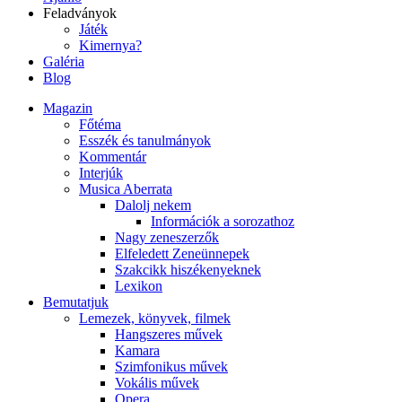
Feladványok
Játék
Kimernya?
Galéria
Blog
Magazin
Főtéma
Esszék és tanulmányok
Kommentár
Interjúk
Musica Aberrata
Dalolj nekem
Információk a sorozathoz
Nagy zeneszerzők
Elfeledett Zeneünnepek
Szakcikk hiszékenyeknek
Lexikon
Bemutatjuk
Lemezek, könyvek, filmek
Hangszeres művek
Kamara
Szimfonikus művek
Vokális művek
Opera